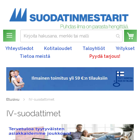
Os
Yhteystiedot
Kotitaloudet
Taloyhtiöt
Yritykset
Tietoa meistä
Pyydä tarjous!
Etusivu
IV-suodattimet
IV-suodattimet