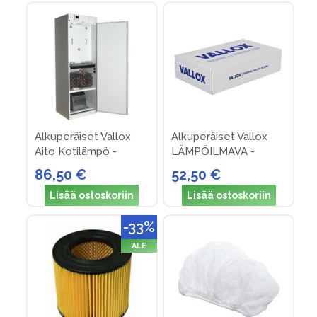
Alkuperäiset Vallox
Alkuperäiset Vallox
Aito Kotilämpö -
LÄMPÖILMAVA -
suodattimet (Nro 30)
suodattimet (nro 10)
86,50 €
52,50 €
Lisää ostoskoriin
Lisää ostoskoriin
-33%
ALE