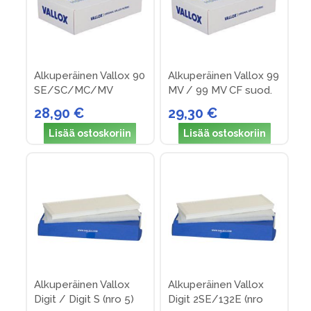
Alkuperäinen Vallox 90
Alkuperäinen Vallox 99
SE/SC/MC/MV
MV / 99 MV CF suod.
suodattimet (nro 14)
pakk. nro 33
28,90 €
29,30 €
Lisää ostoskoriin
Lisää ostoskoriin
Alkuperäinen Vallox
Alkuperäinen Vallox
Digit / Digit S (nro 5)
Digit 2SE/132E (nro