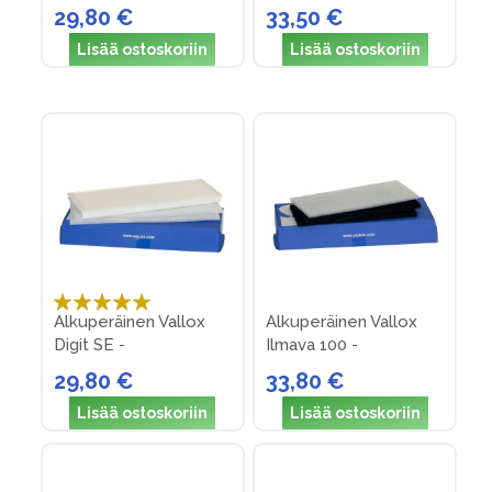
18)
29,80 €
33,50 €
Lisää ostoskoriin
Lisää ostoskoriin
Arvosana:
Alkuperäinen Vallox
Alkuperäinen Vallox
100%
Digit SE -
Ilmava 100 -
suodatinpakkaus nro 6
suodatinpakkaus nro 2
29,80 €
33,80 €
(v. 83-90)
Lisää ostoskoriin
Lisää ostoskoriin