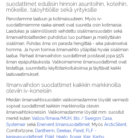
suodattimet edullisin hinnoin asuntoihin, koteihin,
mökeille, taloyhtiöille sekä yrityksille
Panostamme laatuun ja kotimaisuuteen. Myös iv-
suodattimiemme raaka-aineet ovat suurelta osin kotimaisia.
Laadukas ja säännöllisesti vaihdettu sisäilmansuodatin sekä
ilmanvaihtolaitteiden puhdistus luo puhtaan ja miellyttävän
sisäilman. Puhdas ilma on parasta hengittää - aika päivänselvä
homma. Ja hyvin toimiva ilmanvaihto ylläpitää hyvää sisäilman
laatua. Parhaat ilmanvaihdon suodattimet poistavat jopa 95%
ilman epäpuhtauksista. Valikoimamme ilmansuodattimet ovat
testattuja, suunniteltu käyttötarkoituksiinsa ja täyttävät kaikki
laatuvaatimukset.
Ilmanvaihdon suodattimet kaikkiin markkinoilla
oleviin iv-koneisiin
Meidän ilmanvaihtosuodatin valikoimastamme löydät varmasti
sopivat suodattimet kaikkiin markkinoilla oleviin
ilmanvaihtokoneisiin. Valikoimastamme löydät mm. suositut
merkit kuten
Vallox/Ilmava/MUH
,
Ilto / Swegon Casa
,
Systemair
sekä
Enervent ilmansuodattimet
. Myös
ArcticSilent
,
Comfortzone,
Dantherm
,
Deekax
,
Flexit
,
FLF -
kanavasuodattimet
,
Fläkt
,
Haato
,
Iloxair
,
Kair
,
Karhu
,