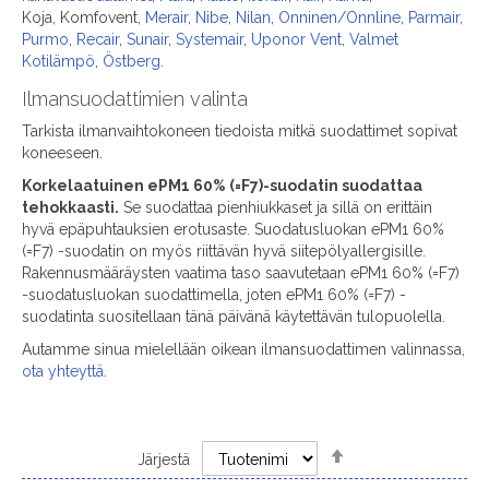
Koja, Komfovent,
Merair
,
Nibe
,
Nilan
,
Onninen/Onnline
,
Parmair
,
Purmo
,
Recair
,
Sunair
,
Systemair
,
Uponor Vent
,
Valmet
Kotilämpö
,
Östberg
.
Ilmansuodattimien valinta
Tarkista ilmanvaihtokoneen tiedoista mitkä suodattimet sopivat
koneeseen.
Korkelaatuinen ePM1 60% (=F7)-suodatin suodattaa
tehokkaasti.
Se suodattaa pienhiukkaset ja sillä on erittäin
hyvä epäpuhtauksien erotusaste. Suodatusluokan ePM1 60%
(=F7) -suodatin on myös riittävän hyvä siitepölyallergisille.
Rakennusmääräysten vaatima taso saavutetaan ePM1 60% (=F7)
-suodatusluokan suodattimella, joten ePM1 60% (=F7) -
suodatinta suositellaan tänä päivänä käytettävän tulopuolella.
Autamme sinua mielellään oikean ilmansuodattimen valinnassa,
ota yhteyttä
.
Set
Järjestä
Descending