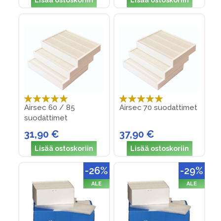
Lisää ostoskoriin
Lisää ostoskoriin
Arvosana:
Arvosana:
Airsec 60 / 85
Airsec 70 suodattimet
100%
100%
suodattimet
31,90 €
37,90 €
Lisää ostoskoriin
Lisää ostoskoriin
-26%
-29%
ALE
ALE