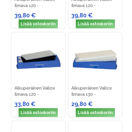
Ilmava 120 -
Ilmava 120 -
suodatinpakkaus nro 3
suodatinpakkaus nro 4
39,80 €
39,80 €
(v. 90-93)
(v. 93 ->)
Lisää ostoskoriin
Lisää ostoskoriin
Alkuperäinen Vallox
Alkuperäinen Vallox
Ilmava 120 -
Ilmava 130 -
suodatinpakkus nro 2
suodatinpakkaus nro 5
33,80 €
29,80 €
(v. 83-90)
Lisää ostoskoriin
Lisää ostoskoriin