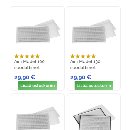
Direction
Arvosana:
Arvosana:
Airfi Model 100
Airfi Model 130
100%
100%
suodattimet
suodattimet
29,90 €
29,90 €
Lisää ostoskoriin
Lisää ostoskoriin