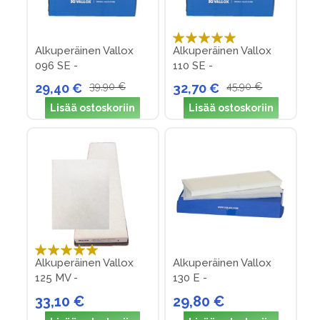
Arvosana:
Alkuperäinen Vallox
Alkuperäinen Vallox
100%
096 SE -
110 SE -
suodatinpakkaus nro
suodatinpakkaus nro
29,40 €
39,90 €
32,70 €
45,90 €
27
22
Lisää ostoskoriin
Lisää ostoskoriin
Arvosana:
Alkuperäinen Vallox
Alkuperäinen Vallox
100%
125 MV -
130 E -
suodatinpakkaus nro
suodatinpakkaus nro 6
33,10 €
29,80 €
35