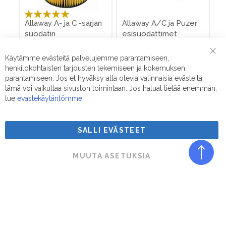
Arvosana:
Allaway A- ja C -sarjan
Allaway A/C ja Puzer
100%
suodatin
esisuodattimet
keskuspölynimuriin
(paketissa 5 kpl)
19,90 €
29,90 €
18,80 €
Käytämme evästeitä palvelujemme parantamiseen,
Clo
Lisää ostoskoriin
Lisää ostoskoriin
henkilökohtaisten tarjousten tekemiseen ja kokemuksen
Coo
Bar
parantamiseen. Jos et hyväksy alla olevia valinnaisia evästeitä,
tämä voi vaikuttaa sivuston toimintaan. Jos haluat tietää enemmän,
lue
evästekäytäntömme
-44%
ALE
SALLI EVÄSTEET
MUUTA ASETUKSIA
Arvosana:
Allaway K -sarjan
ArcticSilent 400 -
100%
suodatin
suodattimet
keskuspölynimuriin
(sähköpatterilla)
19,90 €
35,80 €
59,50 €