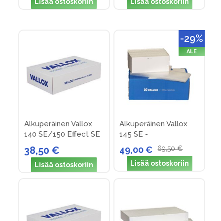
Lisää ostoskoriin
Lisää ostoskoriin
-29%
ALE
Alkuperäinen Vallox
Alkuperäinen Vallox
140 SE/150 Effect SE
145 SE -
suodattimet (nro 16)
suodatinpakkaus nro
38,50 €
49,00 €
69,50 €
28
Lisää ostoskoriin
Lisää ostoskoriin