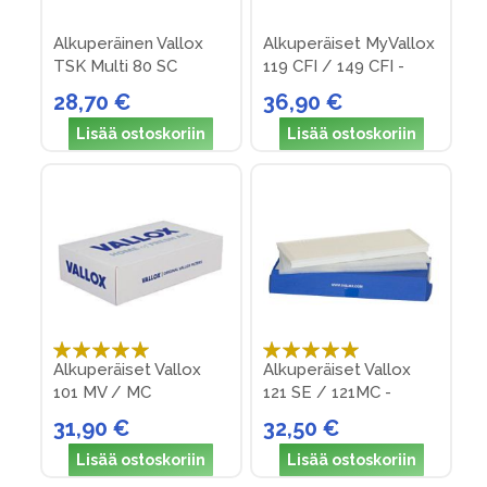
Alkuperäinen Vallox
Alkuperäiset MyVallox
TSK Multi 80 SC
119 CFI / 149 CFI -
suodattimet (nro 20)
suodattimet (Nro 36)
28,70 €
36,90 €
Lisää ostoskoriin
Lisää ostoskoriin
Arvosana:
Arvosana:
Alkuperäiset Vallox
Alkuperäiset Vallox
100%
100%
101 MV / MC
121 SE / 121MC -
suodattimet (nro 31)
suodattimet (nro 21)
31,90 €
32,50 €
Lisää ostoskoriin
Lisää ostoskoriin