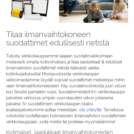
Tilaa ilmanvaihtokoneen
suodattimet edullisesti netistä
Tutustu verkkokauppamme laajaan suodatinvalikoimaan
mukavasti omalla kotisohvallasi ja tilaa laadukkaat & edulliset
ilmanvaihdon suodattimet netistä kätevästi vaikka
kotiinkuljetuksella! Monipuolisesta verkkokaupan
valikoimastamme löydät sopivat suodattimet melkeinpä mihin
vaan ilmanvaihtokoneeseen. Käy suodatinostoksilla juuri silloin
kun Sinulle parhaiten sopii; Suodatinmestarit.fi:n verkkokauppa
palvelee verkossa ympäri vuorokauden viikon jokaisena
päivänä. IV-suodattimien verkkokaupan lisäksi
asiakaspalvelumme auttaa mielellään,
ota yhteyttä
. Tervetuloa
ostoksille luotettavaan kotimaiseen ilmanvaihdon suodattimien
verkkokauppaan, soita meille tai poikkea myymäläämme!
Kotimaiset, laadukkaat ilmanvaihtokoneiden