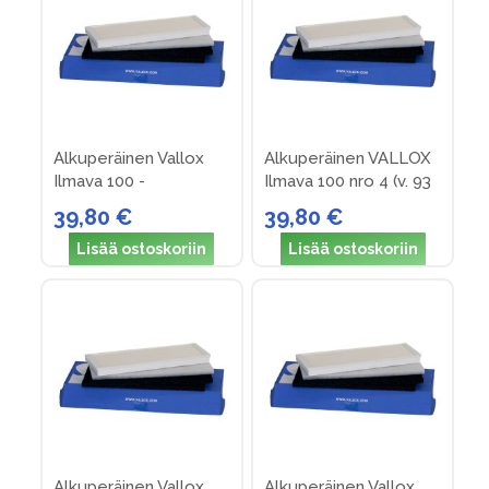
Alkuperäinen Vallox
Alkuperäinen VALLOX
Ilmava 100 -
Ilmava 100 nro 4 (v. 93
suodatinpakkaus nro 3
->)
39,80 €
39,80 €
(v. 90-93)
Lisää ostoskoriin
Lisää ostoskoriin
Alkuperäinen Vallox
Alkuperäinen Vallox