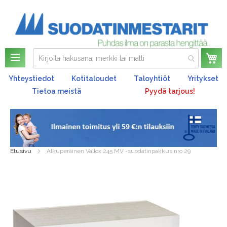
Os
Yhteystiedot
Kotitaloudet
Taloyhtiöt
Yritykset
Tietoa meistä
Pyydä tarjous!
Etusivu
Alkuperäinen Vallox 245 MV -suodatinpakkus nro 29
Skip
to
the
end
of
the