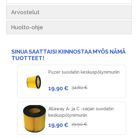
Arvostelut
Huolto-ohje
SINUA SAATTAISI KIINNOSTAA MYÖS NÄMÄ
TUOTTEET!
Puzer suodatin keskuspölynimuriin
19,90 €
34,80 €
Allaway A- ja C -sarjan suodatin
keskuspölynimuriin
19,90 €
29,90 €