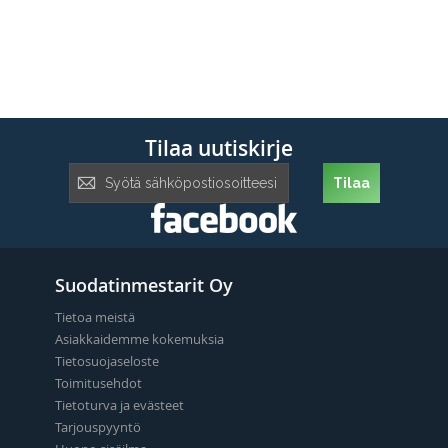
Tilaa uutiskirje
Tilaa
Tilaa
uutiskirje:
Suodatinmestarit Oy
Tietoa meistä
Asiakkaidemme kokemuksia
Tietosuojaseloste
Toimitusehdot
Tietoturva ja evästeet
Tarjouspyyntö