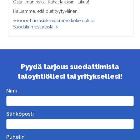
Osta ilman riskiä. Rahat takaisin -takuu!
Haluamme, että olet tyytyväinen!
⭐⭐⭐⭐⭐ Lue asiakkaidemme kokemuksia
Suodatinmestareista. >
Pyydä tarjous suodattimista
taloyhtiöllesi tai yrityksellesi!
Nimi
Sähköposti
Puhelin