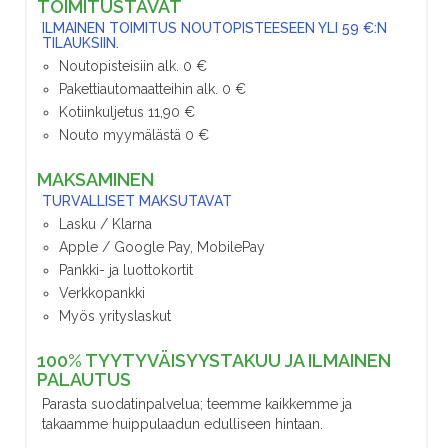
TOIMITUSTAVAT
ILMAINEN TOIMITUS NOUTOPISTEESEEN YLI 59 €:N
TILAUKSIIN.
Noutopisteisiin alk. 0 €
Pakettiautomaatteihin alk. 0 €
Kotiinkuljetus 11,90 €
Nouto myymälästä 0 €
MAKSAMINEN
TURVALLISET MAKSUTAVAT
Lasku / Klarna
Apple / Google Pay, MobilePay
Pankki- ja luottokortit
Verkkopankki
Myös yrityslaskut
100% TYYTYVÄISYYSTAKUU JA ILMAINEN
PALAUTUS
Parasta suodatinpalvelua; teemme kaikkemme ja
takaamme huippulaadun edulliseen hintaan.