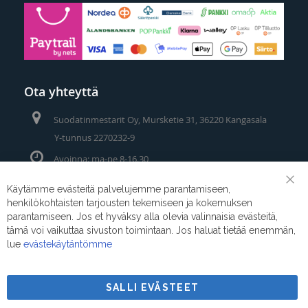
Ota yhteyttä
Suodatinmestarit Oy, Mursketie 31, 36220 Kangasala
Y-tunnus 2270232-9
Avoinna: ma-pe 8-16.30
Puhelin/Whatsapp:
0400 442 111
Käytämme evästeitä palvelujemme parantamiseen,
Clo
henkilökohtaisten tarjousten tekemiseen ja kokemuksen
Coo
Sähköposti:
myynti@suodatinmestarit.fi
Bar
parantamiseen. Jos et hyväksy alla olevia valinnaisia evästeitä,
tämä voi vaikuttaa sivuston toimintaan. Jos haluat tietää enemmän,
lue
evästekäytäntömme
SALLI EVÄSTEET