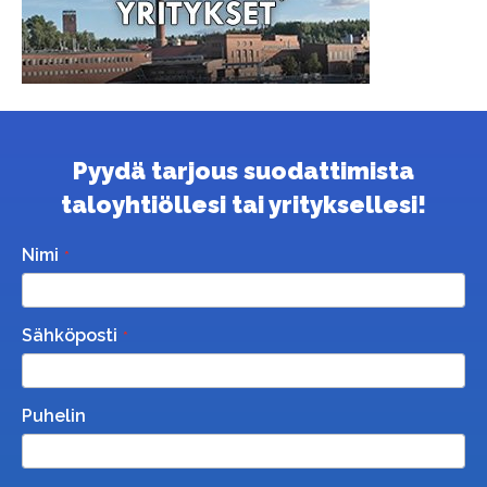
Pyydä tarjous suodattimista
taloyhtiöllesi tai yrityksellesi!
Nimi
Sähköposti
Puhelin