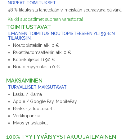
NOPEAT TOIMITUKSET
98 % tilauksista lähetetään viimeistään seuraavana päivänä.
Kaikki suodattimet suoraan varastosta!
TOIMITUSTAVAT
ILMAINEN TOIMITUS NOUTOPISTEESEEN YLI 59 €:N
TILAUKSIIN.
Noutopisteisiin alk. 0 €
Pakettiautomaatteihin alk. 0 €
Kotiinkuljetus 11,90 €
Nouto myymälästä 0 €
MAKSAMINEN
TURVALLISET MAKSUTAVAT
Lasku / Klarna
Apple / Google Pay, MobilePay
Pankki- ja luottokortit
Verkkopankki
Myös yrityslaskut
100% TYYTYVÄISYYSTAKUU JA ILMAINEN