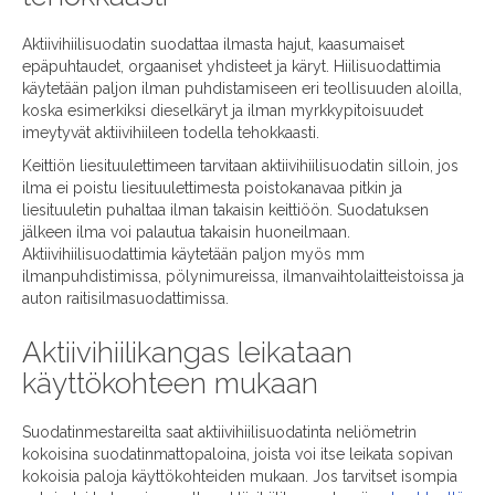
Aktiivihiilisuodatin suodattaa ilmasta hajut, kaasumaiset
epäpuhtaudet, orgaaniset yhdisteet ja käryt. Hiilisuodattimia
käytetään paljon ilman puhdistamiseen eri teollisuuden aloilla,
koska esimerkiksi dieselkäryt ja ilman myrkkypitoisuudet
imeytyvät aktiivihiileen todella tehokkaasti.
Keittiön liesituulettimeen tarvitaan aktiivihiilisuodatin silloin, jos
ilma ei poistu liesituulettimesta poistokanavaa pitkin ja
liesituuletin puhaltaa ilman takaisin keittiöön. Suodatuksen
jälkeen ilma voi palautua takaisin huoneilmaan.
Aktiivihiilisuodattimia käytetään paljon myös mm
ilmanpuhdistimissa, pölynimureissa, ilmanvaihtolaitteistoissa ja
auton raitisilmasuodattimissa.
Aktiivihiilikangas leikataan
käyttökohteen mukaan
Suodatinmestareilta saat aktiivihiilisuodatinta neliömetrin
kokoisina suodatinmattopaloina, joista voi itse leikata sopivan
kokoisia paloja käyttökohteiden mukaan. Jos tarvitset isompia