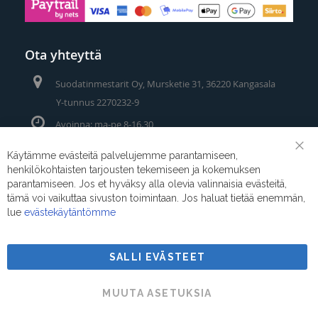
Ota yhteyttä
Suodatinmestarit Oy, Mursketie 31, 36220 Kangasala
Y-tunnus 2270232-9
Avoinna: ma-pe 8-16.30
Puhelin/Whatsapp:
0400 442 111
Käytämme evästeitä palvelujemme parantamiseen,
Clo
henkilökohtaisten tarjousten tekemiseen ja kokemuksen
Coo
Sähköposti:
myynti@suodatinmestarit.fi
Bar
parantamiseen. Jos et hyväksy alla olevia valinnaisia evästeitä,
tämä voi vaikuttaa sivuston toimintaan. Jos haluat tietää enemmän,
lue
evästekäytäntömme
SALLI EVÄSTEET
Suodatinmestarit © 2026
MUUTA ASETUKSIA