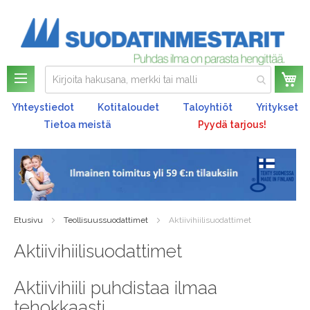
Os
Yhteystiedot
Kotitaloudet
Taloyhtiöt
Yritykset
Tietoa meistä
Pyydä tarjous!
Etusivu
Teollisuussuodattimet
Aktiivihiilisuodattimet
Aktiivihiilisuodattimet
Aktiivihiili puhdistaa ilmaa
tehokkaasti