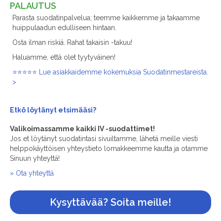
PALAUTUS
Parasta suodatinpalvelua; teemme kaikkemme ja takaamme
huippulaadun edulliseen hintaan.
Osta ilman riskiä. Rahat takaisin -takuu!
Haluamme, että olet tyytyväinen!
⭐⭐⭐⭐⭐ Lue asiakkaidemme kokemuksia Suodatinmestareista.
>
Etkö löytänyt
etsimääsi?
Valikoimassamme kaikki IV -suodattimet!
Jos et löytänyt suodatintasi sivuiltamme, lähetä meille viesti
helppokäyttöisen yhteystieto lomakkeemme kautta ja otamme
Sinuun yhteyttä!
» Ota yhteyttä
Kysyttävää? Soita meille!