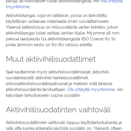
paloja, tai kokonaisen rullan aktiivihiilikangasta, niin
ota yhteyttä
myyntiimme
.
Aktiivihiilikangas sopii eri laitteisiin, joissa on tarkoitettu
käytettävän vastaavaa materiaalia ilman suodattamiseen.
Yleensä laitteistoissa on hiilisuodatinta varten kehikko, johon
aktiivihiilikangas tulee vaihtaa vanhan tilalle. Myymme 18 mm
paksua laadukasta G4 aktiivihiilikangasta (ISO Coarse 60 %),
jonka lämmön kesto on 60-80 celsius-astetta.
Muut aktiivihiilisuodattimet
Saat kauttamme myös aktiivihiilisuodatinsarjat, aktiivihiili-
suodatinkasetit, aktiivihiili-karkeasuodattimet,
erikoisaktiivihiilisuodatinpatruunat ja melkein mitä tahansa
aktiivihiilisuodatinta tarvitsetkaan.
Ota yhteyttä myyntiimme
, niin
katsotaan tarkoitukseen sopiva suodatin.
Aktiivihiilisuodatinten vaihtoväli
Aktiivihiilisuodattimien vaihtoväli riippuu käyttötarkoituksesta ja
siitä, että kuinka ahkeralla käytöllä suodatin on. Yleisesti ottaen