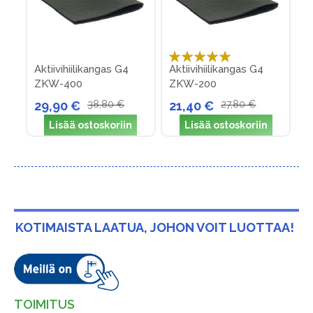
Arvosana:
Aktiivihiilikangas G4
Aktiivihiilikangas G4
100%
ZKW-400
ZKW-200
29,90 €
38,80 €
21,40 €
27,80 €
Lisää ostoskoriin
Lisää ostoskoriin
KOTIMAISTA LAATUA, JOHON VOIT LUOTTAA!
TOIMITUS