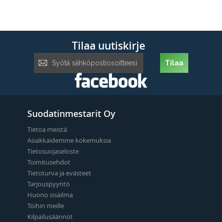
Tilaa uutiskirje
Tilaa
Tilaa
uutiskirje:
Suodatinmestarit Oy
Tietoa meistä
Asiakkaidemme kokemuksia
Tietosuojaseloste
Toimitusehdot
Tietoturva ja evästeet
Tarjouspyyntö
Huono sisäilma
Töihin meille
Kilpailusäännöt