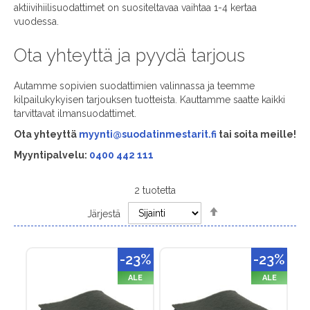
aktiivihiilisuodattimet on suositeltavaa vaihtaa 1-4 kertaa
vuodessa.
Ota yhteyttä ja pyydä tarjous
Autamme sopivien suodattimien valinnassa ja teemme
kilpailukykyisen tarjouksen tuotteista. Kauttamme saatte kaikki
tarvittavat ilmansuodattimet.
Ota yhteyttä
myynti@suodatinmestarit.fi
tai soita meille!
Myyntipalvelu:
0400 442 111
2
tuotetta
Set
Järjestä
Descending
Direction
-23%
-23%
ALE
ALE