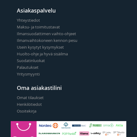
Asiakaspalvelu
Yhteystiedot
Maksu- ja toimitustavat
Ilmansuodattimen vaihto-ohjeet
Ilmanvaihtokoneen kennon pesu
Usein kysytyt kysymykset
Huolto-ohje ja hyvä sisäilma
Suodatinluokat
Palautukset
Yritysmyynti
Oma asiakastilini
Omat tilaukset
Henkilötiedot
Osoitekirja