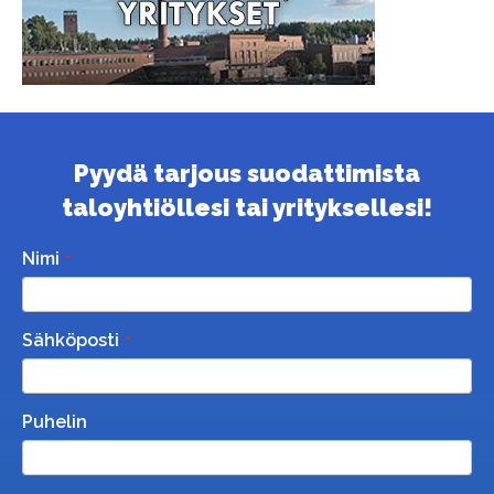
Pyydä tarjous suodattimista
taloyhtiöllesi tai yrityksellesi!
Nimi
Sähköposti
Puhelin