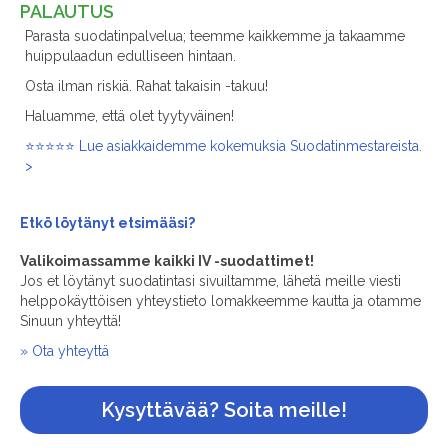
PALAUTUS
Parasta suodatinpalvelua; teemme kaikkemme ja takaamme
huippulaadun edulliseen hintaan.
Osta ilman riskiä. Rahat takaisin -takuu!
Haluamme, että olet tyytyväinen!
⭐⭐⭐⭐⭐ Lue asiakkaidemme kokemuksia Suodatinmestareista.
>
Etkö löytänyt
etsimääsi?
Valikoimassamme kaikki IV -suodattimet!
Jos et löytänyt suodatintasi sivuiltamme, lähetä meille viesti
helppokäyttöisen yhteystieto lomakkeemme kautta ja otamme
Sinuun yhteyttä!
» Ota yhteyttä
Kysyttävää? Soita meille!