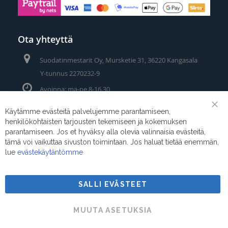
Ota yhteyttä
Suodatinmestarit Oy, Mursketie 31, 36220 Kangasala
Y-tunnus 2270232-9
Avoinna: ma-pe 8-16.30
Puhelin/Whatsapp:
0400 442 111
Käytämme evästeitä palvelujemme parantamiseen,
Clo
henkilökohtaisten tarjousten tekemiseen ja kokemuksen
Coo
Sähköposti:
myynti@suodatinmestarit.fi
Bar
parantamiseen. Jos et hyväksy alla olevia valinnaisia evästeitä,
tämä voi vaikuttaa sivuston toimintaan. Jos haluat tietää enemmän,
lue
evästekäytäntömme
SALLI EVÄSTEET
Suodatinmestarit © 2026
MUUTA ASETUKSIA