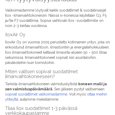
Valikoimastamme löytyvät kaikki suodattimet & suodatinsarjat
Ilox -ilmanvaihtokoneisiin. Näissä iv-koneissa käytetään G3, F5
ja/tai F7 suodattimia. Sopiva vaihtoväli Ilox -suodattimille on
noin 2-3 kertaa vuodessa.
IloxAir Oy
IloxAir Oy on vuonna 2005 perustettu kotimainen yritys, joka on
erikoistunut ilmanvaihtoon, ilmastointiin ja energiatehokkuuteen.
Ilox ilmanvaihtokoneet kattavat ilmavirta-alueen 50 – 500 litraa
sekunnissa. Ilmanvaihtokoneet sopivat niin asuintaloihin,
päiväkoteihin kuin toimistoihin.
Miten valitsen sopivat suodattimet
ilmanvaihtokoneeseen?
Tarkista ilmanvaihtokoneen valmistuskyltistä
koneen malli ja
sen valmistuspäivämäärä
. Sen jälkeen pystyt valitsemaan
sopivat suodattimet valikoimastamme
. Voit myös
ottaa meihin
yhteyttä
, autamme mielellämme.
Tilaa Ilox suodattimet 1-3 päivässä
verkkokaupastamme