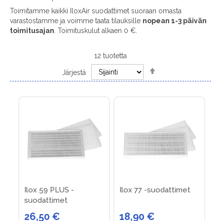
Toimitamme kaikki IloxAir suodattimet suoraan omasta
varastostamme ja voimme taata tilauksille
nopean 1-3 päivän
toimitusajan
. Toimituskulut alkaen 0 €.
12
tuotetta
Set
Järjestä
Descending
Direction
Ilox 59 PLUS -
Ilox 77 -suodattimet
suodattimet
26,50 €
18,90 €