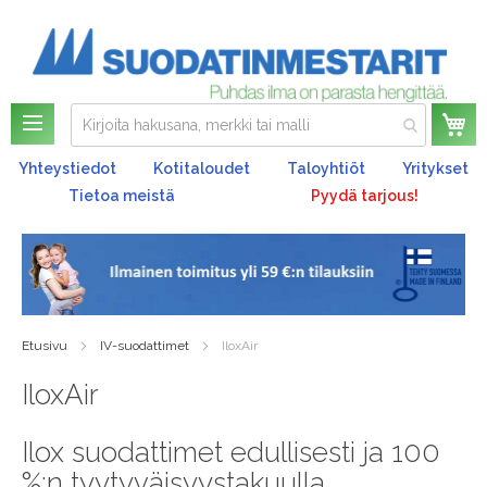
Os
Yhteystiedot
Kotitaloudet
Taloyhtiöt
Yritykset
Tietoa meistä
Pyydä tarjous!
Etusivu
IV-suodattimet
IloxAir
IloxAir
Ilox suodattimet edullisesti ja 100
%:n tyytyväisyystakuulla