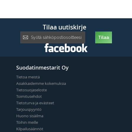
Tilaa uutiskirje
Tilaa
Tilaa
uutiskirje:
Suodatinmestarit Oy
Tietoa meistä
Asiakkaidemme kokemuksia
Tietosuojaseloste
Toimitusehdot
Tietoturva ja evästeet
Tarjouspyyntö
Huono sisäilma
Töihin meille
Kilpailusäännöt