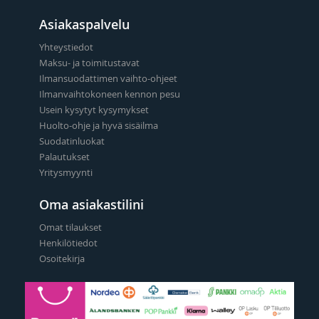
Asiakaspalvelu
Yhteystiedot
Maksu- ja toimitustavat
Ilmansuodattimen vaihto-ohjeet
Ilmanvaihtokoneen kennon pesu
Usein kysytyt kysymykset
Huolto-ohje ja hyvä sisäilma
Suodatinluokat
Palautukset
Yritysmyynti
Oma asiakastilini
Omat tilaukset
Henkilötiedot
Osoitekirja