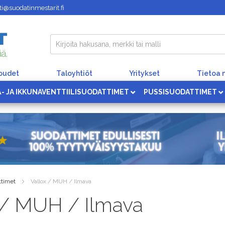
i@suodatinmestarit.fi
loudet
Taloyhtiöt
Yritykset
Tietoa 
Ä- JA IKKUNAVENTTIILISUODATTIMET
PUSSISUODATTIMET
ttimet
Vallox / MUH / Ilmava
 / MUH / Ilmava