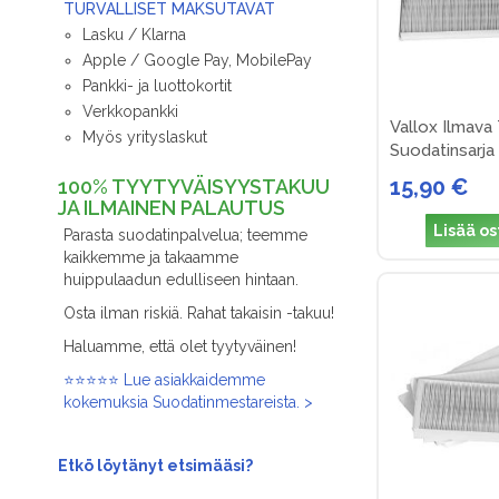
TURVALLISET MAKSUTAVAT
Lasku / Klarna
Apple / Google Pay, MobilePay
Pankki- ja luottokortit
Verkkopankki
Vallox Ilmava
Myös yrityslaskut
Suodatinsarja 
15,90 €
100% TYYTYVÄISYYSTAKUU
JA ILMAINEN PALAUTUS
Lisää os
Parasta suodatinpalvelua; teemme
kaikkemme ja takaamme
huippulaadun edulliseen hintaan.
Osta ilman riskiä. Rahat takaisin -takuu!
Haluamme, että olet tyytyväinen!
⭐⭐⭐⭐⭐ Lue asiakkaidemme
kokemuksia Suodatinmestareista. >
Etkö löytänyt
etsimääsi?