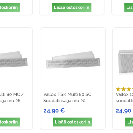
toskoriin
Lisää ostoskoriin
Lis
Arvosana
lti 80 MC /
Vallox TSK Multi 80 SC
Vallox 1
100%
rja nro 26
Suodatinsarja nro 20
suodatti
24,90 €
24,90
toskoriin
Lisää ostoskoriin
Li