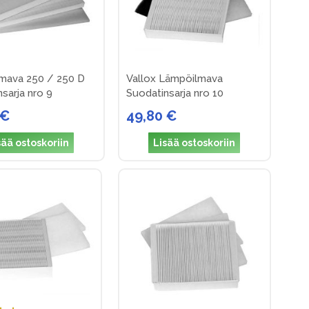
Ilmava 250 / 250 D
Vallox Lämpöilmava
sarja nro 9
Suodatinsarja nro 10
 €
49,80 €
sää ostoskoriin
Lisää ostoskoriin