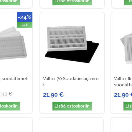
toskoriin
Lisää ostoskoriin
Li
-24%
ALE
5 suodattimet
Vallox 70 Suodatinsarja nro
Vallox I
1
suodatt
,90 €
21,90 €
21,90 
toskoriin
Lisää ostoskoriin
Lis