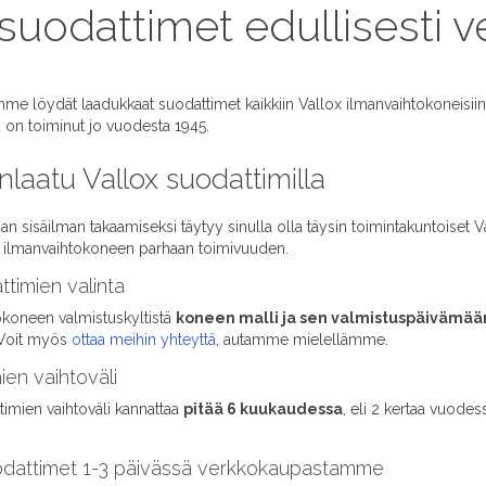
 suodattimet edullisesti 
me löydät laadukkaat suodattimet kaikkiin Vallox ilmanvaihtokoneisiin
ka on toiminut jo vuodesta 1945.
nlaatu Vallox suodattimilla
an sisäilman takaamiseksi täytyy sinulla olla täysin toimintakuntoiset 
at ilmanvaihtokoneen parhaan toimivuuden.
timien valinta
okoneen valmistuskyltistä
koneen malli ja sen valmistuspäivämää
 Voit myös
ottaa meihin yhteyttä
, autamme mielellämme.
ien vaihtoväli
timien vaihtoväli kannattaa
pitää 6 kuukaudessa
, eli 2 kertaa vuodes
uodattimet 1-3 päivässä verkkokaupastamme