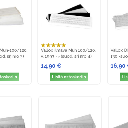
Arvosana:
 Muh-100/120,
Vallox Ilmava Muh 100/120,
Vallox D
100%
d. srj nro 3)
v. 1993 => (suod. srj nro 4)
130 -suo
14,90 €
16,90
toskoriin
Lisää ostoskoriin
Lis