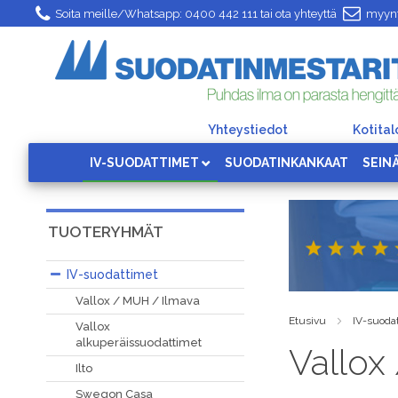
Skip
Soita meille/Whatsapp:
0400 442 111
tai ota yhteyttä
myynt
to
Content
Yhteystiedot
Kotita
IV-SUODATTIMET
SUODATINKANKAAT
SEIN
TUOTERYHMÄT
IV-suodattimet
Vallox / MUH / Ilmava
Etusivu
IV-suoda
Vallox
alkuperäissuodattimet
Vallox
Ilto
Swegon Casa