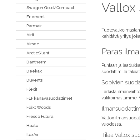
Vallox
Swegon Gold/Compact
Enervent
Parmair
Tuotevalikoimastam
Airfi
kehittävä yritys jo
Airsec
Paras ilma
ArcticSilent
Dantherm
Puhtaan ja laadukka
Deekax
suodattimilla taka
Duvents
Sopivien suodat
Flexit
Tarkista ilmanvaiht
valikoimastamme.
FLF kanavasuodattimet
Fläkt Woods
Ilmansuodattim
Fresco Futura
Vallox ilmansuodat
vuodessa.
Haato
Tilaa Vallox s
IloxAir