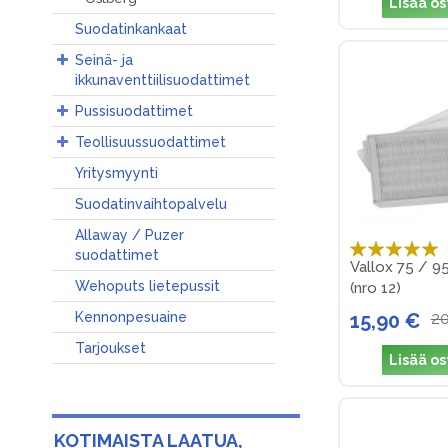
Lisää os
Suodatinkankaat
Seinä- ja
ikkunaventtiilisuodattimet
Pussisuodattimet
Teollisuussuodattimet
Yritysmyynti
Suodatinvaihtopalvelu
Allaway / Puzer
Arvosana:
suodattimet
Vallox 75 / 9
100%
Wehoputs lietepussit
(nro 12)
15,90 €
20
Kennonpesuaine
Tarjoukset
Lisää os
KOTIMAISTA LAATUA,