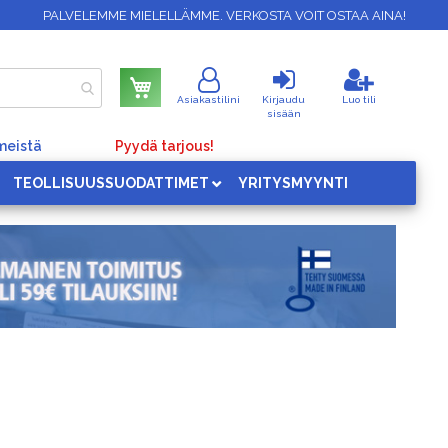
PALVELEMME MIELELLÄMME. VERKOSTA VOIT OSTAA AINA!
Ostoskori
Asiakastilini
Kirjaudu
Luo tili
sisään
meistä
Pyydä tarjous!
TEOLLISUUSSUODATTIMET
YRITYSMYYNTI