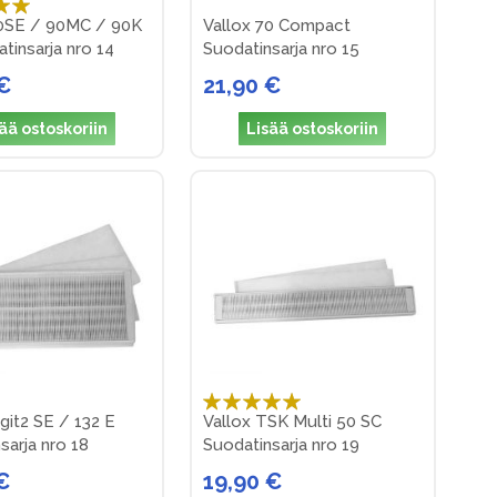
90SE / 90MC / 90K
Vallox 70 Compact
tinsarja nro 14
Suodatinsarja nro 15
 €
21,90 €
ää ostoskoriin
Lisää ostoskoriin
Arvosana:
igit2 SE / 132 E
Vallox TSK Multi 50 SC
100%
sarja nro 18
Suodatinsarja nro 19
€
19,90 €