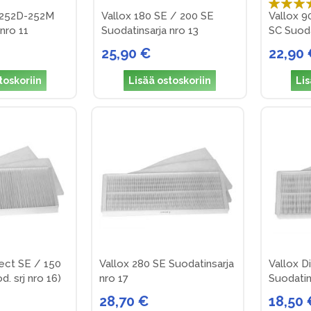
a 252D-252M
Vallox 180 SE / 200 SE
Vallox 
100%
nro 11
Suodatinsarja nro 13
SC Suoda
25,90 €
22,90
toskoriin
Lisää ostoskoriin
Lis
fect SE / 150
Vallox 280 SE Suodatinsarja
Vallox D
d. srj nro 16)
nro 17
Suodatin
28,70 €
18,50 