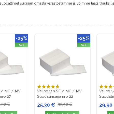
suodattimet suoraan omasta varastostamme ja voimme taata tilauksill
-25%
-25%
ALE
ALE
Arvosana:
Arvosana
E / MC / MV
Vallox 110 SE / MC / MV
Vallox 
90%
100%
 nro 27
Suodatinsarja nro 22
Suodatin
,30 €
25,30 €
33,90 €
29,90