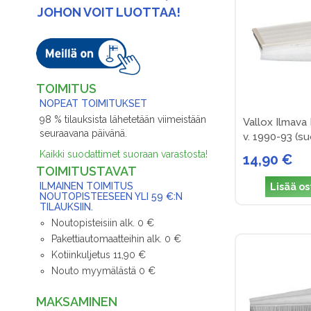
JOHON VOIT LUOTTAA!
TOIMITUS
NOPEAT TOIMITUKSET
98 % tilauksista lähetetään viimeistään
Vallox Ilmava
seuraavana päivänä.
v. 1990-93 (suo
Kaikki suodattimet suoraan varastosta!
14,90 €
TOIMITUSTAVAT
ILMAINEN TOIMITUS
Lisää os
NOUTOPISTEESEEN YLI 59 €:N
TILAUKSIIN.
Noutopisteisiin alk. 0 €
Pakettiautomaatteihin alk. 0 €
Kotiinkuljetus 11,90 €
Nouto myymälästä 0 €
MAKSAMINEN