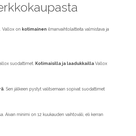
verkkokaupasta
. Vallox on
kotimainen
ilmanvaihtolaitteita valmistava ja
Vallox suodattimet.
Kotimaisilla ja laadukkailla
Vallox
rä
. Sen jälkeen pystyt valitsemaan sopivat suodattimet
sa. Aivan minimi on 12 kuukauden vaihtoväli, eli kerran