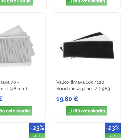
sää ostoskoriin
Lisää ostoskoriin
lmava 70 -
Vallox Ilmava 100/120
imet (48 mm)
Suodatinsarja nro 2 (1983-
1990)
€
19,80 €
ää ostoskoriin
Lisää ostoskoriin
-23%
-23%
ALE
ALE