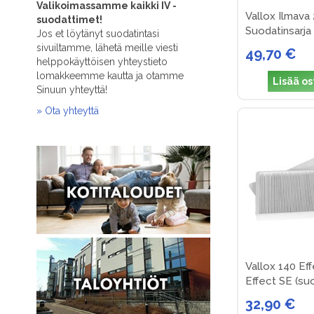
Valikoimassamme kaikki IV -
Vallox Ilmav
suodattimet!
Suodatinsarja 
Jos et löytänyt suodatintasi
sivuiltamme, lähetä meille viesti
49,70 €
helppokäyttöisen yhteystieto
lomakkeemme kautta ja otamme
Lisää os
Sinuun yhteyttä!
» Ota yhteyttä
Vallox 140 Ef
Effect SE (suo
32,90 €