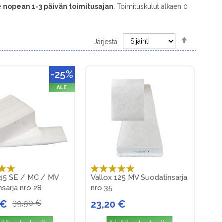
e
nopean 1-3 päivän toimitusajan
. Toimituskulut alkaen 0
Set
Järjestä
Descendi
Direction
-25%
ALE
:
Arvosana:
145 SE / MC / MV
Vallox 125 MV Suodatinsarja
100%
sarja nro 28
nro 35
 €
39,90 €
23,20 €