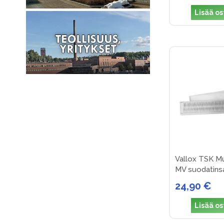
Lisää os
Vallox TSK Mu
MV suodatinsa
24,90 €
Lisää os