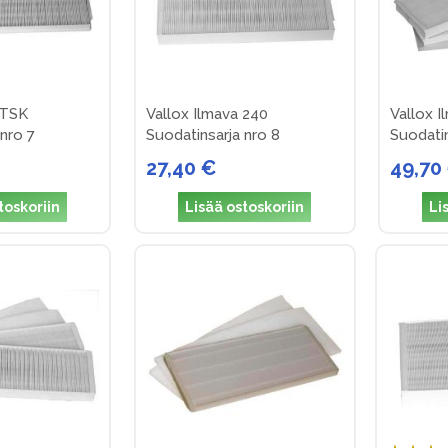
 TSK
Vallox Ilmava 240
Vallox 
nro 7
Suodatinsarja nro 8
Suodatin
27,40 €
49,70
toskoriin
Lisää ostoskoriin
Li
Arvosana: