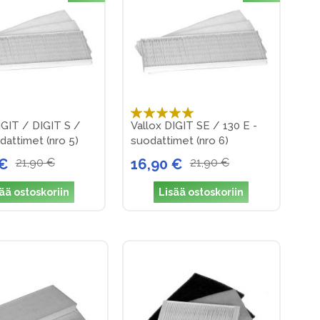
Arvosana:
IGIT / DIGIT S /
Vallox DIGIT SE / 130 E -
100%
dattimet (nro 5)
suodattimet (nro 6)
 €
21,90 €
16,90 €
21,90 €
ää ostoskoriin
Lisää ostoskoriin