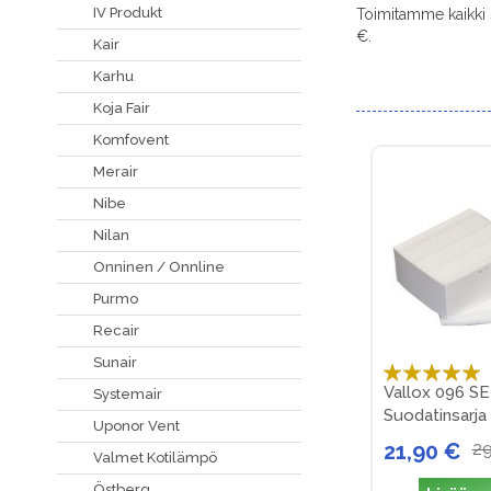
IV Produkt
Toimitamme kaikki 
€.
Kair
Karhu
Koja Fair
Komfovent
Merair
Nibe
Nilan
Onninen / Onnline
Purmo
Recair
Sunair
Arvosana:
Vallox 096 S
Systemair
100%
Suodatinsarja
Uponor Vent
21,90 €
29
Valmet Kotilämpö
Östberg