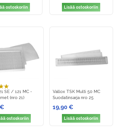
ää ostoskoriin
Lisää ostoskoriin
:
21 SE / 121 MC -
Vallox TSK Multi 50 MC
met (nro 21)
Suodatinsarja nro 25
 €
19,90 €
sää ostoskoriin
Lisää ostoskoriin