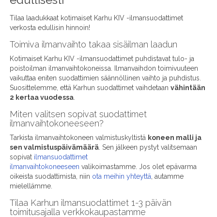
Tilaa laadukkaat kotimaiset Karhu KIV -ilmansuodattimet
verkosta edullisin hinnoin!
Toimiva ilmanvaihto takaa sisäilman laadun
Kotimaiset Karhu KIV -ilmansuodattimet puhdistavat tulo- ja
poistoilman ilmanvaihtokoneissa. Ilmanvaihdon toimivuuteen
vaikuttaa eniten suodattimien säännöllinen vaihto ja puhdistus.
Suosittelemme, että Karhun suodattimet vaihdetaan
vähintään
2 kertaa vuodessa
.
Miten valitsen sopivat suodattimet
ilmanvaihtokoneeseen?
Tarkista ilmanvaihtokoneen valmistuskyltistä
koneen malli ja
sen valmistuspäivämäärä
. Sen jälkeen pystyt valitsemaan
sopivat
ilmansuodattimet
ilmanvaihtokoneeseen
valikoimastamme. Jos olet epävarma
oikeista suodattimista, niin
ota meihin yhteyttä
, autamme
mielellämme.
Tilaa Karhun ilmansuodattimet 1-3 päivän
toimitusajalla verkkokaupastamme