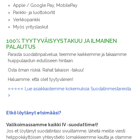
Apple / Google Pay, MobilePay
Pankki- ja luottokortit
Verkkopankki
Myös yrityslaskut
100% TYYTYVÄISYYSTAKUU JA ILMAINEN
PALAUTUS
Parasta suodatinpalvelua; teemme kaikkemme ja takaamme
huippulaadun edulliseen hintaan.
Osta ilman riskiä. Rahat takaisin -takuu!
Haluamme, että olet tyytyväinen!
⭐⭐⭐⭐⭐ Lue asiakkaidemme kokemuksia Suodatinmestareista.
>
Etkö löytänyt
etsimääsi?
Valikoimassamme kaikki IV -suodattimet!
Jos et löytänyt suodatintasi sivuiltamme, lähetä meille viesti
helppokäyttöisen yhteystieto lomakkeemme kautta ja otamme