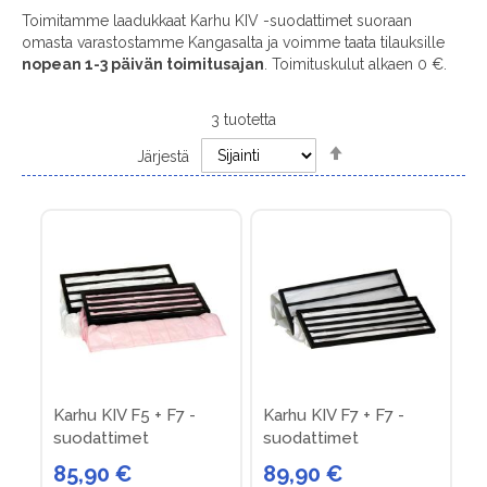
Toimitamme laadukkaat Karhu KIV -suodattimet suoraan
omasta varastostamme Kangasalta ja voimme taata tilauksille
nopean 1-3 päivän toimitusajan
. Toimituskulut alkaen 0 €.
3
tuotetta
Set
Järjestä
Descending
Direction
Karhu KIV F5 + F7 -
Karhu KIV F7 + F7 -
suodattimet
suodattimet
85,90 €
89,90 €