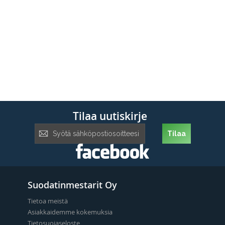
Tilaa uutiskirje
Tilaa
Tilaa
uutiskirje:
Suodatinmestarit Oy
Tietoa meistä
Asiakkaidemme kokemuksia
Tietosuojaseloste