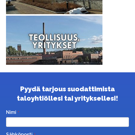
Pyydä tarjous suodattimista
taloyhtiöllesi tai yrityksellesi!
Nimi
Sähköposti