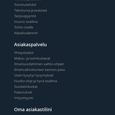
Toimitusehdot
Tietoturva ja evästeet
Tarjouspyyntö
Huono sisäilma
Töihin meille
Kilpailusäännöt
Asiakaspalvelu
Yhteystiedot
Maksu- ja toimitustavat
Ilmansuodattimen vaihto-ohjeet
Ilmanvaihtokoneen kennon pesu
Usein kysytyt kysymykset
Huolto-ohje ja hyvä sisäilma
Suodatinluokat
Palautukset
Yritysmyynti
Oma asiakastilini