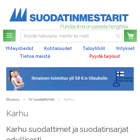
Os
Yhteystiedot
Kotitaloudet
Taloyhtiöt
Yritykset
Tietoa meistä
Pyydä tarjous!
Etusivu
IV-suodattimet
Karhu
Karhu
Karhu suodattimet ja suodatinsarjat
edullisesti