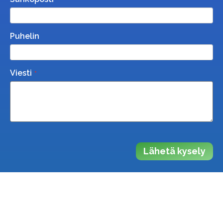
Puhelin
Viesti
Lähetä kysely