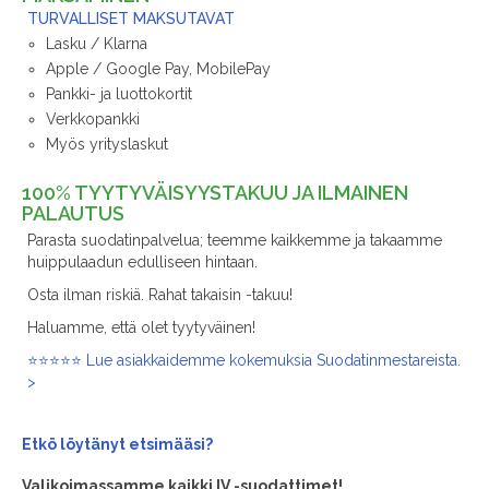
TURVALLISET MAKSUTAVAT
Lasku / Klarna
Apple / Google Pay, MobilePay
Pankki- ja luottokortit
Verkkopankki
Myös yrityslaskut
100% TYYTYVÄISYYSTAKUU JA ILMAINEN
PALAUTUS
Parasta suodatinpalvelua; teemme kaikkemme ja takaamme
huippulaadun edulliseen hintaan.
Osta ilman riskiä. Rahat takaisin -takuu!
Haluamme, että olet tyytyväinen!
⭐⭐⭐⭐⭐ Lue asiakkaidemme kokemuksia Suodatinmestareista.
>
Etkö löytänyt
etsimääsi?
Valikoimassamme kaikki IV -suodattimet!