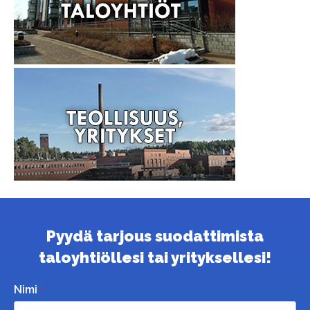
Pyydä tarjous suodattimista
taloyhtiöllesi tai yrityksellesi!
Nimi