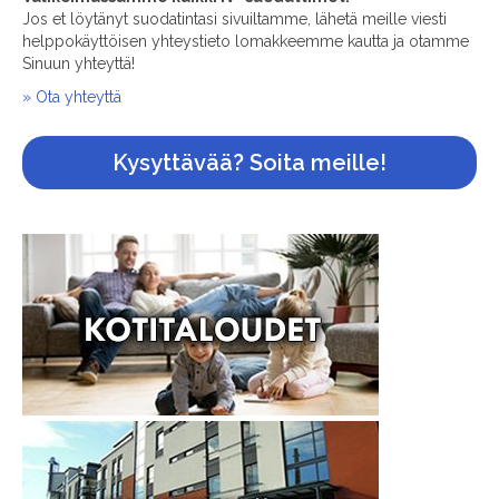
Jos et löytänyt suodatintasi sivuiltamme, lähetä meille viesti
helppokäyttöisen yhteystieto lomakkeemme kautta ja otamme
Sinuun yhteyttä!
» Ota yhteyttä
Kysyttävää? Soita meille!