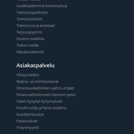
Asiakkaidemme kokemuksia
Tietosuojaseloste
Toimitusehdot
Tietoturva ja evästeet
Tarjouspyyntö
Huono sisäilma
Töihin meille
Kilpailusäännöt
Asiakaspalvelu
Yhteystiedot
Maksu- ja toimitustavat
Ilmansuodattimen vaihto-ohjeet
Ilmanvaihtokoneen kennon pesu
Usein kysytyt kysymykset
Huolto-ohje ja hyvä sisäilma
Suodatinluokat
Palautukset
Yritysmyynti