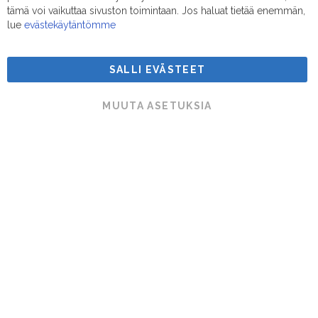
tämä voi vaikuttaa sivuston toimintaan. Jos haluat tietää enemmän,
lue
evästekäytäntömme
SALLI EVÄSTEET
Suodatinmestarit © 2026
MUUTA ASETUKSIA