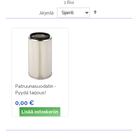
1
Rivi
Set
Järjestä
Descending
Direction
Patruunasuodatin -
Pyydä tarjous!
0,00 €
Lisää ostoskoriin