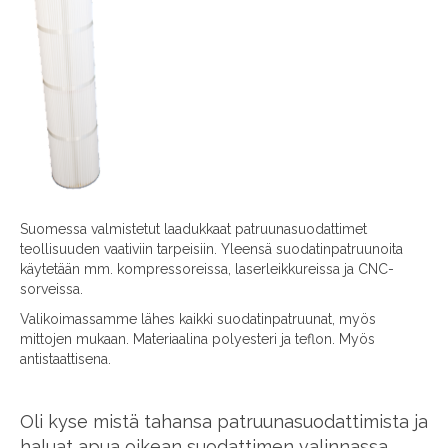
Suomessa valmistetut laadukkaat patruunasuodattimet
teollisuuden vaativiin tarpeisiin. Yleensä suodatinpatruunoita
käytetään mm. kompressoreissa, laserleikkureissa ja CNC-
sorveissa.
Valikoimassamme lähes kaikki suodatinpatruunat, myös
mittojen mukaan. Materiaalina polyesteri ja teflon. Myös
antistaattisena.
Oli kyse mistä tahansa patruunasuodattimista ja
haluat apua oikean suodattimen valinnassa,