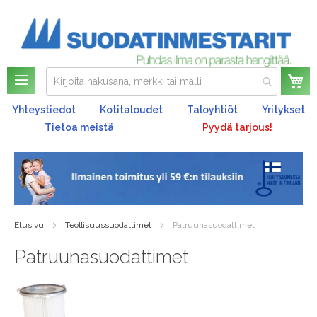
Os
Yhteystiedot
Kotitaloudet
Taloyhtiöt
Yritykset
Tietoa meistä
Pyydä tarjous!
Etusivu
Teollisuussuodattimet
Patruunasuodattimet
Patruunasuodattimet