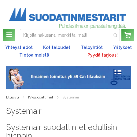
Os
Yhteystiedot
Kotitaloudet
Taloyhtiöt
Yritykset
Tietoa meistä
Pyydä tarjous!
Etusivu
IV-suodattimet
Systemair
Systemair
Systemair suodattimet edullisin
hinnoin