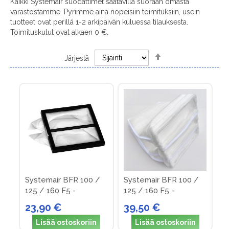
Kaikki Systemair suodattimet saatavilla suoraan omasta
varastostamme. Pyrimme aina nopeisiin toimituksiin, usein
tuotteet ovat perillä 1-2 arkipäivän kuluessa tilauksesta.
Toimituskulut ovat alkaen 0 €.
Set
Järjestä
Descending
Direction
Systemair BFR 100 /
Systemair BFR 100 /
125 / 160 F5 -
125 / 160 F5 -
suodattimet
suodattimet
23,90 €
39,50 €
(rautalankakehys)
Lisää ostoskoriin
Lisää ostoskoriin