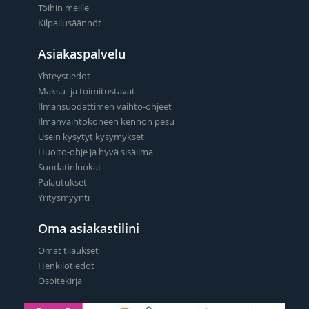
Töihin meille
Kilpailusäännöt
Asiakaspalvelu
Yhteystiedot
Maksu- ja toimitustavat
Ilmansuodattimen vaihto-ohjeet
Ilmanvaihtokoneen kennon pesu
Usein kysytyt kysymykset
Huolto-ohje ja hyvä sisäilma
Suodatinluokat
Palautukset
Yritysmyynti
Oma asiakastilini
Omat tilaukset
Henkilötiedot
Osoitekirja