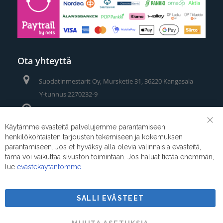
Ota yhteyttä
Suodatinmestarit Oy, Mursketie 31, 36220 Kangasala
Y-tunnus 2270232-9
Avoinna: ma-pe 8-16.30
Puhelin/Whatsapp:
0400 442 111
Käytämme evästeitä palvelujemme parantamiseen,
Clo
henkilökohtaisten tarjousten tekemiseen ja kokemuksen
Coo
Sähköposti:
myynti@suodatinmestarit.fi
Bar
parantamiseen. Jos et hyväksy alla olevia valinnaisia evästeitä,
tämä voi vaikuttaa sivuston toimintaan. Jos haluat tietää enemmän,
lue
evästekäytäntömme
SALLI EVÄSTEET