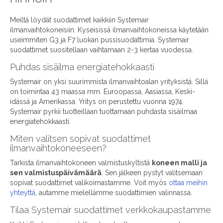
Meiltä löydät suodattimet kaikkiin Systemair
ilmanvaihtokoneisiin. Kyseisissä ilmanvaihtokoneissa käytetään
useimmiten G3 ja F7 luokan pussisuodattimia. Systemair
suodattimet suositellaan vaihtamaan 2-3 kertaa vuodessa.
Puhdas sisäilma energiatehokkaasti
Systemair on yksi suurimmista ilmanvaihtoalan yrityksistä. Sillä
on toimintaa 43 maassa mm. Euroopassa, Aasiassa, Keski-
idässä ja Amerikassa. Yritys on perustettu vuonna 1974.
Systemair pyrkii tuotteillaan tuottamaan puhdasta sisäilmaa
energiatehokkaasti.
Miten valitsen sopivat suodattimet
ilmanvaihtokoneeseen?
Tarkista ilmanvaihtokoneen valmistuskyltistä
koneen malli ja
sen valmistuspäivämäärä
. Sen jälkeen pystyt valitsemaan
sopivat suodattimet valikoimastamme. Voit myös
ottaa meihin
yhteyttä
, autamme mielellämme suodattimien valinnassa.
Tilaa Systemair suodattimet verkkokaupastamme