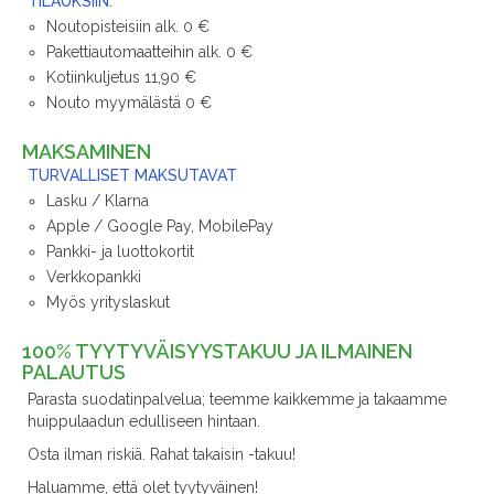
TILAUKSIIN.
Noutopisteisiin alk. 0 €
Pakettiautomaatteihin alk. 0 €
Kotiinkuljetus 11,90 €
Nouto myymälästä 0 €
MAKSAMINEN
TURVALLISET MAKSUTAVAT
Lasku / Klarna
Apple / Google Pay, MobilePay
Pankki- ja luottokortit
Verkkopankki
Myös yrityslaskut
100% TYYTYVÄISYYSTAKUU JA ILMAINEN
PALAUTUS
Parasta suodatinpalvelua; teemme kaikkemme ja takaamme
huippulaadun edulliseen hintaan.
Osta ilman riskiä. Rahat takaisin -takuu!
Haluamme, että olet tyytyväinen!