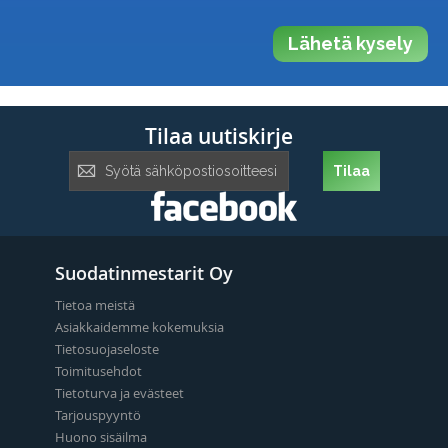
Lähetä kysely
Tilaa uutiskirje
Tilaa
Tilaa
uutiskirje:
Suodatinmestarit Oy
Tietoa meistä
Asiakkaidemme kokemuksia
Tietosuojaseloste
Toimitusehdot
Tietoturva ja evästeet
Tarjouspyyntö
Huono sisäilma