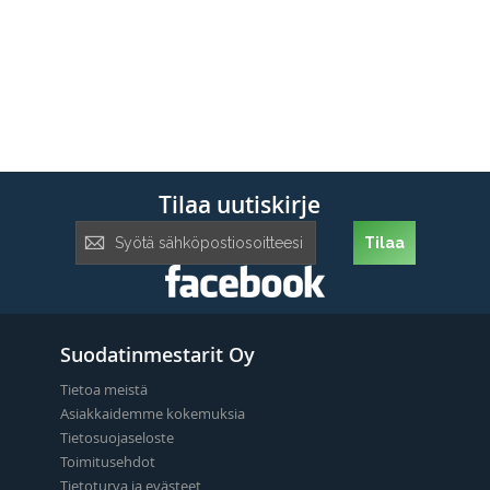
Tilaa uutiskirje
Tilaa
Tilaa
uutiskirje:
Suodatinmestarit Oy
Tietoa meistä
Asiakkaidemme kokemuksia
Tietosuojaseloste
Toimitusehdot
Tietoturva ja evästeet