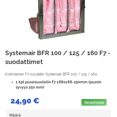
images
gallery
Skip
Systemair BFR 100 / 125 / 160 F7 -
to
suodattimet
the
beginning
of
Kotimainen F7 suodatin Systemair BFR 100 / 125 / 160:
the
1
kpl pussisuodatin F7 188x188-250mm (pussin
images
syvyys 250 mm)
gallery
24,90 €
Varastossa
Määrä