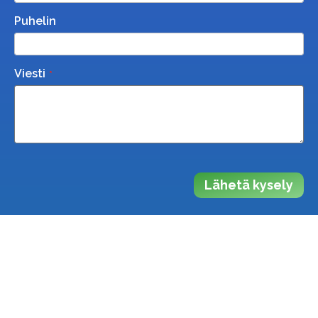
Puhelin
Viesti
Lähetä kysely