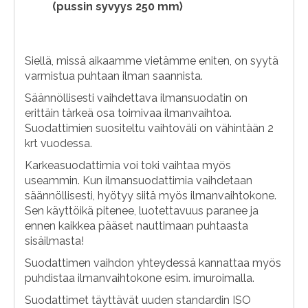
(pussin syvyys 250 mm)
Siellä, missä aikaamme vietämme eniten, on syytä
varmistua puhtaan ilman saannista.
Säännöllisesti vaihdettava ilmansuodatin on
erittäin tärkeä osa toimivaa ilmanvaihtoa.
Suodattimien suositeltu vaihtoväli on vähintään 2
krt vuodessa.
Karkeasuodattimia voi toki vaihtaa myös
useammin. Kun ilmansuodattimia vaihdetaan
säännöllisesti, hyötyy siitä myös ilmanvaihtokone.
Sen käyttöikä pitenee, luotettavuus paranee ja
ennen kaikkea pääset nauttimaan puhtaasta
sisäilmasta!
Suodattimen vaihdon yhteydessä kannattaa myös
puhdistaa ilmanvaihtokone esim. imuroimalla.
Suodattimet täyttävät uuden standardin ISO