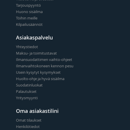
Tarjouspyyntö
Huono sisäilma
Töihin meille
Kilpailusäännöt
Asiakaspalvelu
Yhteystiedot
Maksu- ja toimitustavat
Ilmansuodattimen vaihto-ohjeet
Ilmanvaihtokoneen kennon pesu
Usein kysytyt kysymykset
Huolto-ohje ja hyvä sisäilma
Suodatinluokat
Palautukset
Yritysmyynti
Oma asiakastilini
Omat tilaukset
Henkilötiedot