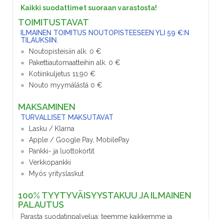
Kaikki suodattimet suoraan varastosta!
TOIMITUSTAVAT
ILMAINEN TOIMITUS NOUTOPISTEESEEN YLI 59 €:N
TILAUKSIIN.
Noutopisteisiin alk. 0 €
Pakettiautomaatteihin alk. 0 €
Kotiinkuljetus 11,90 €
Nouto myymälästä 0 €
MAKSAMINEN
TURVALLISET MAKSUTAVAT
Lasku / Klarna
Apple / Google Pay, MobilePay
Pankki- ja luottokortit
Verkkopankki
Myös yrityslaskut
100% TYYTYVÄISYYSTAKUU JA ILMAINEN
PALAUTUS
Parasta suodatinpalvelua; teemme kaikkemme ja