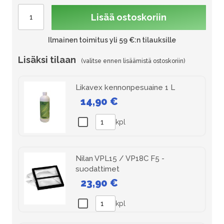
Lisää ostoskoriin
Ilmainen toimitus yli 59 €:n tilauksille
Lisäksi tilaan
Likavex kennonpesuaine 1 L
14,90 €
kpl
Nilan VPL15 / VP18C F5 -
suodattimet
23,90 €
kpl