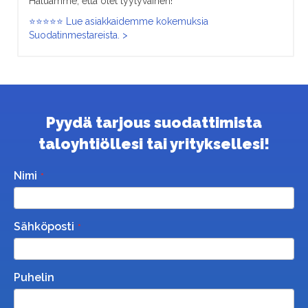
Haluamme, että olet tyytyväinen!
⭐⭐⭐⭐⭐ Lue asiakkaidemme kokemuksia
Suodatinmestareista. >
Pyydä tarjous suodattimista
taloyhtiöllesi tai yrityksellesi!
Nimi
Sähköposti
Puhelin