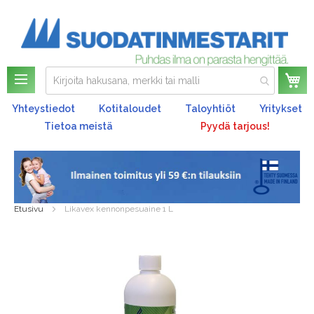
Os
Yhteystiedot
Kotitaloudet
Taloyhtiöt
Yritykset
Tietoa meistä
Pyydä tarjous!
Etusivu
Likavex kennonpesuaine 1 L
Skip
to
the
end
of
the