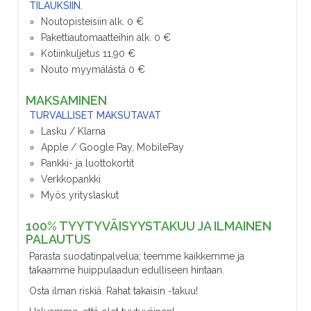
TILAUKSIIN.
Noutopisteisiin alk. 0 €
Pakettiautomaatteihin alk. 0 €
Kotiinkuljetus 11,90 €
Nouto myymälästä 0 €
MAKSAMINEN
TURVALLISET MAKSUTAVAT
Lasku / Klarna
Apple / Google Pay, MobilePay
Pankki- ja luottokortit
Verkkopankki
Myös yrityslaskut
100% TYYTYVÄISYYSTAKUU JA ILMAINEN
PALAUTUS
Parasta suodatinpalvelua; teemme kaikkemme ja
takaamme huippulaadun edulliseen hintaan.
Osta ilman riskiä. Rahat takaisin -takuu!