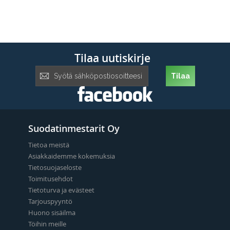
Tilaa uutiskirje
Tilaa
Tilaa
uutiskirje:
Suodatinmestarit Oy
Tietoa meistä
Asiakkaidemme kokemuksia
Tietosuojaseloste
Toimitusehdot
Tietoturva ja evästeet
Tarjouspyyntö
Huono sisäilma
Töihin meille