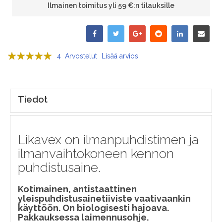
Ilmainen toimitus yli 59 €:n tilauksille
Arvosana:
4
Arvostelut
Lisää arviosi
100
100
% of
Tiedot
Likavex on ilmanpuhdistimen ja
ilmanvaihtokoneen kennon
puhdistusaine.
Kotimainen, antistaattinen
yleispuhdistusainetiiviste vaativaankin
käyttöön. On biologisesti hajoava.
Pakkauksessa laimennusohje.