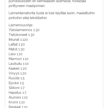
puhdistukseen eri kemikaalien asemasta. Kirkastaa
pinttyneen maalipinnan.
Laimentamatonta liusta ei tule käyttää lasiin, maalattuihin
pintoihin eikä tekstiileihin.
Laimennusohje:
Yleislaimennos 1:30
Tietokoneet 1:30
Ikkunat 1:120
Lattiat 1:20
Matot 1:30
Liesi 1:10
Marmori 1:10
Lasikuitu 1:10
Kaakeli 1:20
Vinyyli 1:20
Ruoste 1:5
Epoksi 1:5
Silikoni 1:7
Hapetus 1:7
Alumiini 1:10
Kromi 1:10
Renkaat 1:10