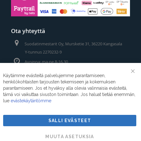
Ota yhteyttä
Suodatinmestarit Oy, Mursketie 31, 36220 Kangasala
Y-tunnus 2270232-9
Avoinna: ma-pe 8-16.30
Puhelin/Whatsapp:
0400 442 111
Käytämme evästeitä palvelujemme parantamiseen,
Clo
henkilökohtaisten tarjousten tekemiseen ja kokemuksen
Coo
Sähköposti:
myynti@suodatinmestarit.fi
Bar
parantamiseen. Jos et hyväksy alla olevia valinnaisia evästeitä,
tämä voi vaikuttaa sivuston toimintaan. Jos haluat tietää enemmän,
lue
evästekäytäntömme
SALLI EVÄSTEET
Suodatinmestarit © 2026
MUUTA ASETUKSIA