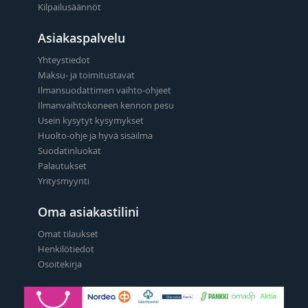
Kilpailusäännöt
Asiakaspalvelu
Yhteystiedot
Maksu- ja toimitustavat
Ilmansuodattimen vaihto-ohjeet
Ilmanvaihtokoneen kennon pesu
Usein kysytyt kysymykset
Huolto-ohje ja hyvä sisäilma
Suodatinluokat
Palautukset
Yritysmyynti
Oma asiakastilini
Omat tilaukset
Henkilötiedot
Osoitekirja