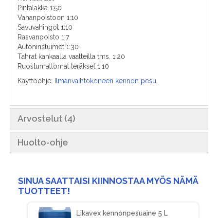
Pintalakka 1:50
Vahanpoistoon 1:10
Savuvahingot 1:10
Rasvanpoisto 1:7
Autoninstuimet 1:30
Tahrat kankaalla vaatteilla tms. 1:20
Ruostumattomat teräkset 1:10
Käyttöohje:
Ilmanvaihtokoneen kennon pesu
.
Arvostelut
4
Huolto-ohje
SINUA SAATTAISI KIINNOSTAA MYÖS NÄMÄ
TUOTTEET!
Likavex kennonpesuaine 5 L