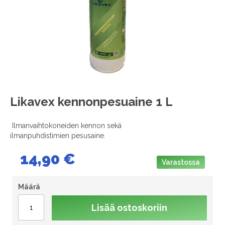
images
gallery
Skip
Likavex kennonpesuaine 1 L
to
the
Ilmanvaihtokoneiden kennon sekä
beginning
ilmanpuhdistimien pesusaine.
of
the
14,90 €
images
Varastossa
gallery
Määrä
Lisää ostoskoriin