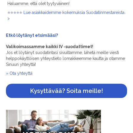
Haluamme, että olet tyytyväinen!
⭐⭐⭐⭐⭐ Lue asiakkaidemme kokemuksia Suodatinmestareista.
>
Etkö löytänyt
etsimääsi?
Valikoimassamme kaikki IV -suodattimet!
Jos et löytänyt suodatintasi sivuiltamme, lähetä meille viesti
helppokäyttöisen yhteystieto lomakkeemme kautta ja otamme
Sinuun yhteyttä!
» Ota yhteyttä
Kysyttävää? Soita meille!