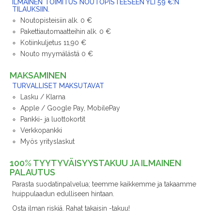
ILMAINEN TOIMITUS NOUTOPISTEESEEN YLI 59 €:N
TILAUKSIIN.
Noutopisteisiin alk. 0 €
Pakettiautomaatteihin alk. 0 €
Kotiinkuljetus 11,90 €
Nouto myymälästä 0 €
MAKSAMINEN
TURVALLISET MAKSUTAVAT
Lasku / Klarna
Apple / Google Pay, MobilePay
Pankki- ja luottokortit
Verkkopankki
Myös yrityslaskut
100% TYYTYVÄISYYSTAKUU JA ILMAINEN
PALAUTUS
Parasta suodatinpalvelua; teemme kaikkemme ja takaamme
huippulaadun edulliseen hintaan.
Osta ilman riskiä. Rahat takaisin -takuu!