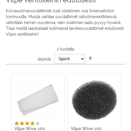
Korvausilmasuodattimet ovat oleellinen osa ilmanvaihdon
toimivuutta. Muista vaihtaa suodattimet raitisilmaventtiileissä
vähintään kerran vuodessa, näin sisäilman laatu pysyy hyvänä.
Tilaa meiltä laadukkaat kotimaiset tarvikesuodattimet edullisesti
Vilpe venttiileihin!
2
tuotetta
Set
Järjestä
Descending
Direction
Arvosana:
Vilpe Wive 100
Vilpe Wive 100
80%