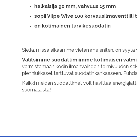
halkaisija 90 mm, vahvuus 15 mm
sopii Vilpe Wive 100 korvausilmaventtiili
on kotimainen tarvikesuodatin
Siellä, missä aikaamme vietämme eniten, on syytä 
Valitsimme suodattimiimme kotimaisen valmi
varmistamaan kodin ilmanvaihdon toimivuuden sekä s
pienhiukkaset tarttuvat suodatinkankaaseen. Puhda
Kaikki meidän suodattimet voit hävittää energiajät
suomalaista!