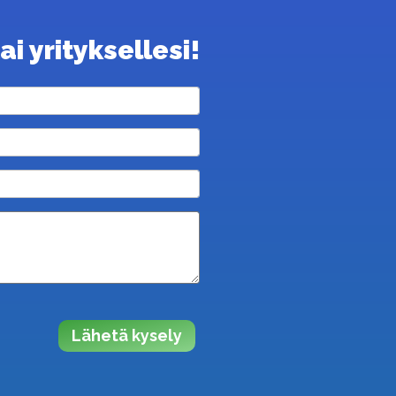
i yrityksellesi!
Lähetä kysely