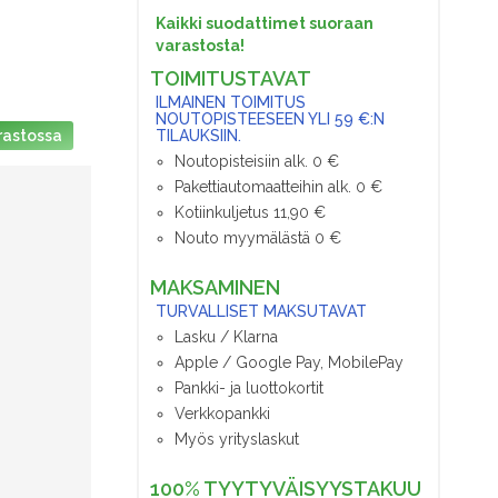
Kaikki suodattimet suoraan
varastosta!
TOIMITUSTAVAT
ILMAINEN TOIMITUS
NOUTOPISTEESEEN YLI 59 €:N
TILAUKSIIN.
rastossa
Noutopisteisiin alk. 0 €
Pakettiautomaatteihin alk. 0 €
Kotiinkuljetus 11,90 €
Nouto myymälästä 0 €
MAKSAMINEN
TURVALLISET MAKSUTAVAT
Lasku / Klarna
Apple / Google Pay, MobilePay
Pankki- ja luottokortit
Verkkopankki
Myös yrityslaskut
100% TYYTYVÄISYYSTAKUU