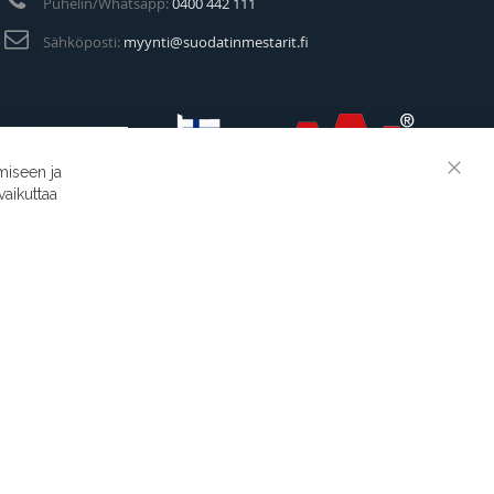
Puhelin/Whatsapp:
0400 442 111
Sähköposti:
myynti@suodatinmestarit.fi
miseen ja
Clos
vaikuttaa
Cook
Suodatinmestarit © 2026
Bar