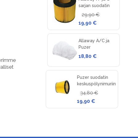
sarjan suodatin
keskuspölynimuriin
29,90 €
19,90 €
Allaway A/C ja
Puzer
esisuodattimet
18,80 €
pyrimme
(paketissa 5 kpl)
lliset
Puzer suodatin
keskuspölynimuriin
34,80 €
19,90 €