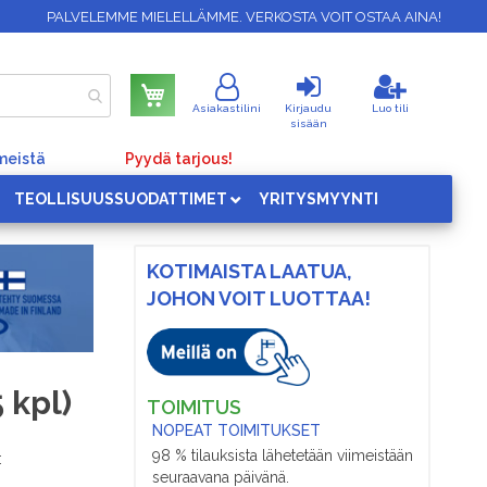
PALVELEMME MIELELLÄMME. VERKOSTA VOIT OSTAA AINA!
Ostoskori
Asiakastilini
Kirjaudu
Luo tili
sisään
meistä
Pyydä tarjous!
TEOLLISUUSSUODATTIMET
YRITYSMYYNTI
KOTIMAISTA LAATUA,
JOHON VOIT LUOTTAA!
 kpl)
TOIMITUS
NOPEAT TOIMITUKSET
98 % tilauksista lähetetään viimeistään
:
seuraavana päivänä.