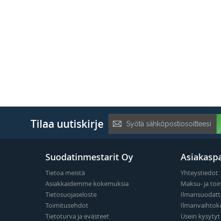
Tilaa
Tilaa uutiskirje
uutiskirje:
Suodatinmestarit Oy
Asiakaspa
Tietoa meistä
Yhteystiedot
Asiakkaidemme kokemuksia
Maksu- ja toi
Tietosuojaseloste
Ilmansuodatt
Toimitusehdot
Ilmanvaihtok
Tietoturva ja evästeet
Usein kysyty