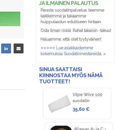
JA ILMAINEN PALAUTUS
Parasta suodatinpalvelua; teemme
kaikkemme ja takaamme
huippulaadun edulliseen hintaan.
Osta ilman riskiä. Rahat takaisin -takuu!
Haluamme, että olet tyytyväinen!
⭐⭐⭐⭐⭐ Lue asiakkaidemme
kokemuksia Suodatinmestareista. >
SINUA SAATTAISI
KIINNOSTAA MYÖS NÄMÄ
TUOTTEET!
Vilpe Wive 100
suodatin
korvausilmaventtiiliin
35,60 €
(5 kpl)
Allaway A- ja C -