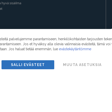
a hyvä sisäilma
at
eitä palvelujemme parantamiseen, henkilökohtaisten tarjousten teke
ntamiseen. Jos et hyväksy alla olevia valinnaisia evästeitä, tämä voi 
ntaan. Jos haluat tietää enemmän, lue
evästekäytäntömme
SALLI EVÄSTEET
MUUTA ASETUKSIA