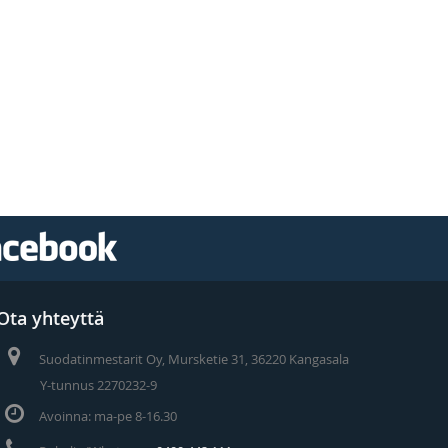
Ota yhteyttä
Suodatinmestarit Oy, Mursketie 31, 36220 Kangasala
Y-tunnus 2270232-9
Avoinna: ma-pe 8-16.30