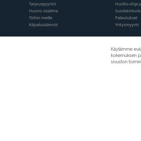
Tarjouspyyntö
Huolto-ohje j
Huono sisäilma
Suodatinluok
Töihin meille
Palautukset
Kilpailusäännöt
Yritysmyynti
Käytämme eväst
kokemuksen para
sivuston toimi