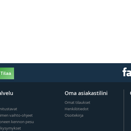
Tilaa
lvelu
Oma asiakastilini
Omat tilaukset
mitustavat
Henkilötiedot
imen vaihto-ohjeet
Osoitekirja
oneen kennon pesu
t kysymykset