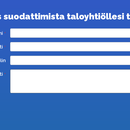
suodattimista taloyhtiöllesi ta
mi
ti
lin
ti