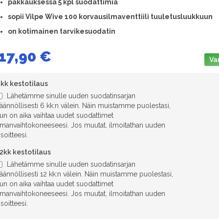
pakkauksessa 5 kpl suodattimia
sopii Vilpe Wive 100 korvausilmaventtiili tuuletusluukkuun
on kotimainen tarvikesuodatin
17,90 €
Va
kk kestotilaus
Lähetämme sinulle uuden suodatinsarjan
äännöllisesti 6 kk:n välein. Näin muistamme puolestasi,
un on aika vaihtaa uudet suodattimet
lmanvaihtokoneeseesi. Jos muutat, ilmoitathan uuden
soitteesi.
2kk kestotilaus
Lähetämme sinulle uuden suodatinsarjan
äännöllisesti 12 kk:n välein. Näin muistamme puolestasi,
un on aika vaihtaa uudet suodattimet
lmanvaihtokoneeseesi. Jos muutat, ilmoitathan uuden
soitteesi.