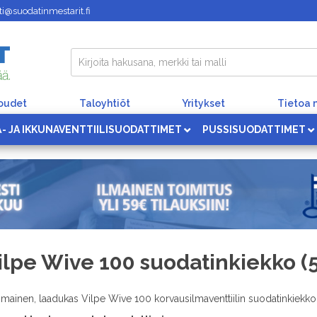
i@suodatinmestarit.fi
loudet
Taloyhtiöt
Yritykset
Tietoa 
Ä- JA IKKUNAVENTTIILISUODATTIMET
PUSSISUODATTIMET
ilpe Wive 100 suodatinkiekko (5
imainen, laadukas Vilpe Wive 100 korvausilmaventtiilin suodatinkiekko