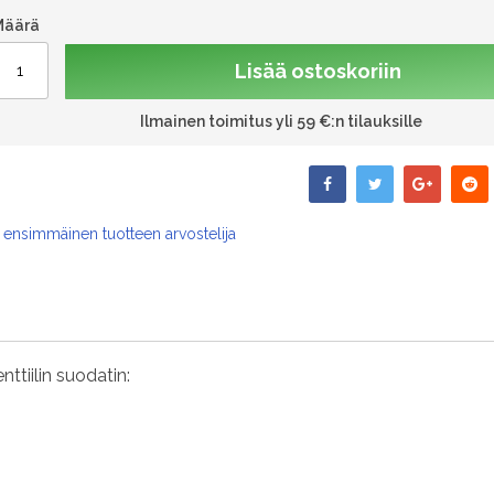
Määrä
Lisää ostoskoriin
Ilmainen toimitus yli 59 €:n tilauksille
 ensimmäinen tuotteen arvostelija
ttiilin suodatin: