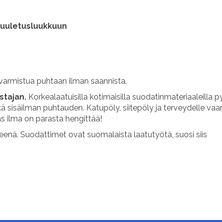
 tuuletusluukkuun
varmistua puhtaan ilman saannista.
stajan.
Korkealaatuisilla kotimaisilla suodatinmateriaaleilla 
isäilman puhtauden. Katupöly, siitepöly ja terveydelle vaara
s ilma on parasta hengittää!
teenä.
Suodattimet ovat suomalaista laatutyötä, suosi siis