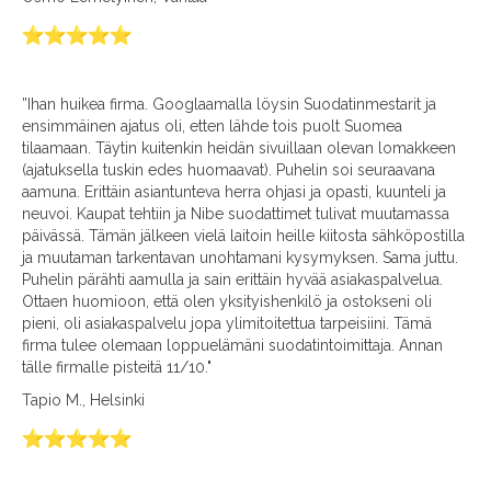
”Ihan huikea firma. Googlaamalla löysin Suodatinmestarit ja
ensimmäinen ajatus oli, etten lähde tois puolt Suomea
tilaamaan. Täytin kuitenkin heidän sivuillaan olevan lomakkeen
(ajatuksella tuskin edes huomaavat). Puhelin soi seuraavana
aamuna. Erittäin asiantunteva herra ohjasi ja opasti, kuunteli ja
neuvoi. Kaupat tehtiin ja Nibe suodattimet tulivat muutamassa
päivässä. Tämän jälkeen vielä laitoin heille kiitosta sähköpostilla
ja muutaman tarkentavan unohtamani kysymyksen. Sama juttu.
Puhelin pärähti aamulla ja sain erittäin hyvää asiakaspalvelua.
Ottaen huomioon, että olen yksityishenkilö ja ostokseni oli
pieni, oli asiakaspalvelu jopa ylimitoitettua tarpeisiini. Tämä
firma tulee olemaan loppuelämäni suodatintoimittaja. Annan
tälle firmalle pisteitä 11/10."
Tapio M., Helsinki