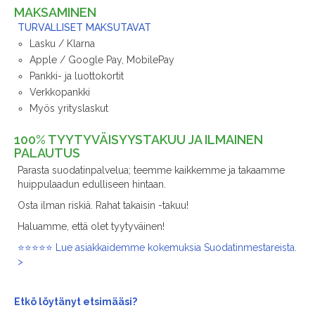
MAKSAMINEN
TURVALLISET MAKSUTAVAT
Lasku / Klarna
Apple / Google Pay, MobilePay
Pankki- ja luottokortit
Verkkopankki
Myös yrityslaskut
100% TYYTYVÄISYYSTAKUU JA ILMAINEN
PALAUTUS
Parasta suodatinpalvelua; teemme kaikkemme ja takaamme
huippulaadun edulliseen hintaan.
Osta ilman riskiä. Rahat takaisin -takuu!
Haluamme, että olet tyytyväinen!
⭐⭐⭐⭐⭐ Lue asiakkaidemme kokemuksia Suodatinmestareista.
>
Etkö löytänyt
etsimääsi?