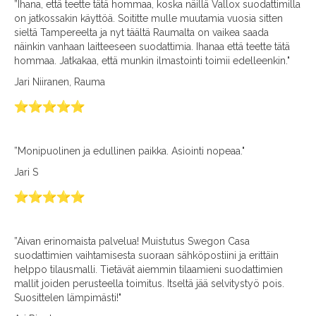
”Ihana, että teette tätä hommaa, koska näillä Vallox suodattimilla
on jatkossakin käyttöä. Soititte mulle muutamia vuosia sitten
sieltä Tampereelta ja nyt täältä Raumalta on vaikea saada
näinkin vanhaan laitteeseen suodattimia. Ihanaa että teette tätä
hommaa. Jatkakaa, että munkin ilmastointi toimii edelleenkin."
Jari Niiranen, Rauma
”Monipuolinen ja edullinen paikka. Asiointi nopeaa."
Jari S
”Aivan erinomaista palvelua! Muistutus Swegon Casa
suodattimien vaihtamisesta suoraan sähköpostiini ja erittäin
helppo tilausmalli. Tietävät aiemmin tilaamieni suodattimien
mallit joiden perusteella toimitus. Itseltä jää selvitystyö pois.
Suosittelen lämpimästi!"