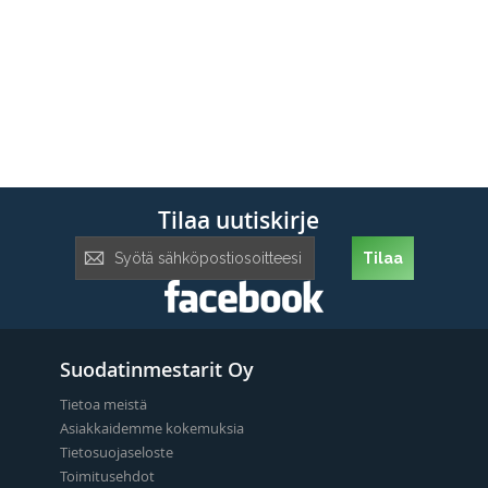
Tilaa uutiskirje
Tilaa
Tilaa
uutiskirje:
Suodatinmestarit Oy
Tietoa meistä
Asiakkaidemme kokemuksia
Tietosuojaseloste
Toimitusehdot