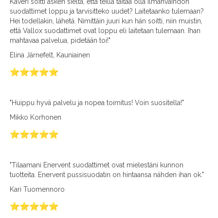
Kaveri soitti äsken sieltä, että teillä taitaa olla ilmanvaihdon
suodattimet loppu ja tarvisitteko uudet? Laitetaanko tulemaan?
Hei todellakin, lähetä. Nimittäin juuri kun hän soitti, niin muistin,
että Vallox suodattimet ovat loppu eli laitetaan tulemaan. Ihan
mahtavaa palvelua, pidetään toi!"
Elina Järnefelt, Kauniainen
"Huippu hyvä palvelu ja nopea toimitus! Voin suositella!"
Mikko Korhonen
"Tilaamani Enervent suodattimet ovat mielestäni kunnon
tuotteita. Enervent pussisuodatin on hintaansa nähden ihan ok."
Kari Tuomennoro