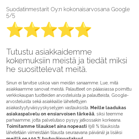
Suodatinmestarit Oy:n kokonaisarvosana Google
5/5
Tutustu asiakkaidemme
kokemuksiin meistä ja tiedät miksi
he suosittelevat meitä.
Sinun ei tarvitse uskoa vain meidän sanaamme. Lue, mitä
asiakkaamme sanovat meistä. Palautteet on pääasiassa poimittu
verkkokaupan tuotteiden arvosteluista ja palautteista, Google-
arvosteluista sekä asiakkaille lähetettyjen
asiakastyytyväisyyskyselyjen vastauksista.
Meille laadukas
asiakaspalvelu on ensiarvoisen tärkeää
, siksi teemme
parhaamme, jotta palvelutaso pysyy jatkossakin korkeana.
Toimitamme tilaukset aina nopeasti
(98 % tilauksista
lähetetään viimeistään tilausta seuraavana päivänä) ja lisäksi
meillä on 100 % tyytyväisyystakuu!