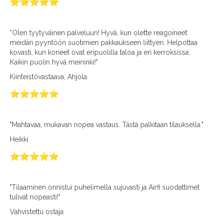
”Olen tyytyväinen palveluun! Hyvä, kun olette reagoineet
meidän pyyntöön suotimien pakkaukseen liittyen. Helpottaa
kovasti, kun koneet ovat eripuolilla taloa ja eri kerroksissa.
Kaikin puolin hyvä meininki!"
Kiinteistövastaava, Ahjola
"Mahtavaa, mukavan nopea vastaus. Tästä palkitaan tilauksella."
Heikki
"Tilaaminen onnistui puhelimella sujuvasti ja Airfi suodattimet
tulivat nopeasti!"
Vahvistettu ostaja