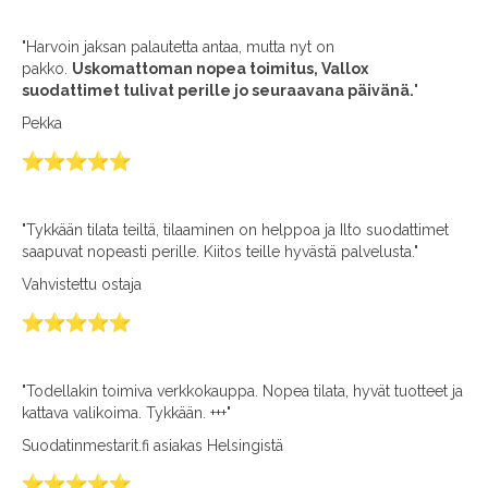
"Harvoin jaksan palautetta antaa, mutta nyt on
pakko.
Uskomattoman nopea toimitus, Vallox
suodattimet tulivat perille jo seuraavana päivänä.
"
Pekka
"Tykkään tilata teiltä, tilaaminen on helppoa ja Ilto suodattimet
saapuvat nopeasti perille. Kiitos teille hyvästä palvelusta."
Vahvistettu ostaja
"Todellakin toimiva verkkokauppa. Nopea tilata, hyvät tuotteet ja
kattava valikoima. Tykkään. +++"
Suodatinmestarit.fi asiakas Helsingistä