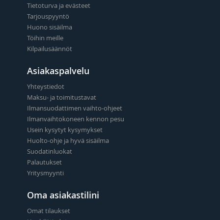
Tietoturva ja evästeet
Tarjouspyyntö
Huono sisäilma
Töihin meille
Kilpailusäännöt
Asiakaspalvelu
Yhteystiedot
Maksu- ja toimitustavat
Ilmansuodattimen vaihto-ohjeet
Ilmanvaihtokoneen kennon pesu
Usein kysytyt kysymykset
Huolto-ohje ja hyvä sisäilma
Suodatinluokat
Palautukset
Yritysmyynti
Oma asiakastilini
Omat tilaukset