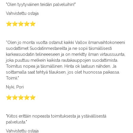
"Olen tyytyväinen teidän palveluihin!"
Vahvistettu ostaja
”Olen jo monta vuotta ostanut kaikki Vallox ilmanvaihtokoneeni
suodattimet Suodatinmestareilta ja ne sopii täsmällisesti
karkeasuodatin telineeeseen ja on merkitty ilman virtaussuunta,
joka puuttuu melkein kaikista rautakauppojen suodattimista.
Toimitus nopea ja täsmällinen. Hinta ok laatuun nähden. Ja
soittamalla saat tehtyä tilauksen, jos olet huonossa paikassa.
Toimii."
Nyki, Pori
"Kiitos erittäin nopeasta toimituksesta ja ystävällisestä
palvelusta."
Vahvistettu ostaja