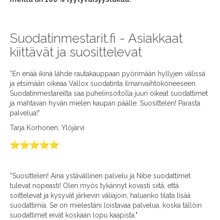
Suodatinmestarit.fi - Asiakkaat
kiittävät ja suosittelevat
”En enää ikinä lähde rautakauppaan pyörimään hyllyjen välissä
ja etsimään oikeaa Vallox suodatinta ilmanvaihtokoneeseen.
Suodatinmestareilta saa puhelinsoitolla juuri oikeat suodattimet
ja mahtavan hyvän mielen kaupan päälle. Suosittelen! Parasta
palvelua!"
Tarja Korhonen, Ylöjärvi
”Suosittelen! Aina ystävällinen palvelu ja Nibe suodattimet
tulevat nopeasti! Olen myös tykännyt kovasti siitä, että
soittelevat ja kysyvät järkevin väliajoin, haluanko tilata lisää
suodattimia. Se on mielestäni loistavaa palvelua, koska tällöin
suodattimet eivät koskaan lopu kaapista."