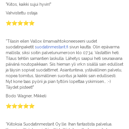
"Kiitos, kaikki sujui hyvin!"
Vahvistettu ostaja
”Tilasin eilen Vallox ilmanvaihtokoneeseeni uudet
suodatinpaketit
suodatinmestarit.fi
sivun kautta. Olin epävarma
mallista; siksi soitin palvelunumeroon klo 07.34. Vastattiin heti.
Tilaus tehtiin samantien laskulla. Lähetys saapui heti seuraavana
päivänä noutopaikkaan. Siis hieman yli vrk:n sisällä sain edulliset
ja täysin sopivat suodattimet. Asiantunteva, ystävällinen palvelu,
nopea toimitus, täsmällinen suoritus ja kaikki sain edullisesti.
Nyt kone taas pyörii ja pian tyttöni lopettaa yskimisen… :-)
Täydet pisteet!"
Bodo Wagner, Mikkeli
”Kiitoksia Suodatinmestarit Oy:lle. Ihan fantastista palvelua.