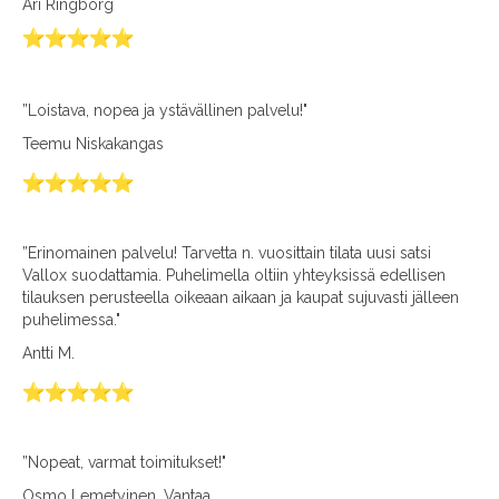
Ari Ringborg
”Loistava, nopea ja ystävällinen palvelu!"
Teemu Niskakangas
”Erinomainen palvelu! Tarvetta n. vuosittain tilata uusi satsi
Vallox suodattamia. Puhelimella oltiin yhteyksissä edellisen
tilauksen perusteella oikeaan aikaan ja kaupat sujuvasti jälleen
puhelimessa."
Antti M.
”Nopeat, varmat toimitukset!"
Osmo Lemetyinen, Vantaa