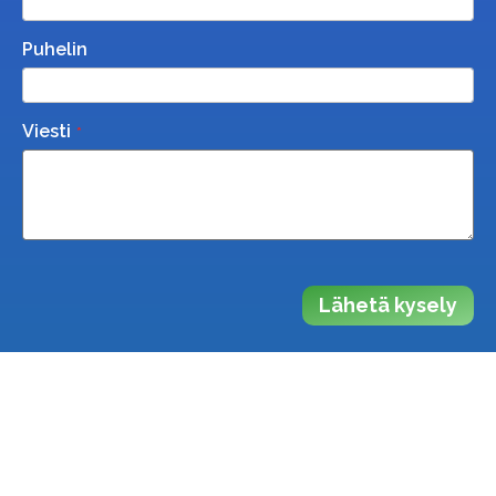
Puhelin
Viesti
Lähetä kysely