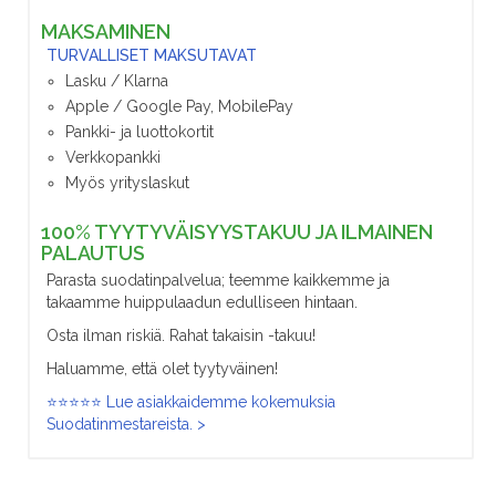
MAKSAMINEN
TURVALLISET MAKSUTAVAT
Lasku / Klarna
Apple / Google Pay, MobilePay
Pankki- ja luottokortit
Verkkopankki
Myös yrityslaskut
100% TYYTYVÄISYYSTAKUU JA ILMAINEN
PALAUTUS
Parasta suodatinpalvelua; teemme kaikkemme ja
takaamme huippulaadun edulliseen hintaan.
Osta ilman riskiä. Rahat takaisin -takuu!
Haluamme, että olet tyytyväinen!
⭐⭐⭐⭐⭐ Lue asiakkaidemme kokemuksia
Suodatinmestareista. >