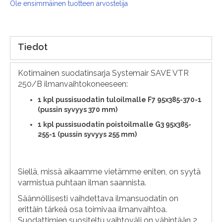
Ole ensimmäinen tuotteen arvostelija
Tiedot
Kotimainen suodatinsarja Systemair SAVE VTR
250/B ilmanvaihtokoneeseen:
1
kpl pussisuodatin tuloilmalle F7 95x385-370-1
(pussin syvyys 370 mm)
1 kpl pussisuodatin poistoilmalle G3 95x385-
255-1 (pussin syvyys 255 mm)
Siellä, missä aikaamme vietämme eniten, on syytä
varmistua puhtaan ilman saannista.
Säännöllisesti vaihdettava ilmansuodatin on
erittäin tärkeä osa toimivaa ilmanvaihtoa.
Suodattimien suositeltu vaihtoväli on vähintään 2