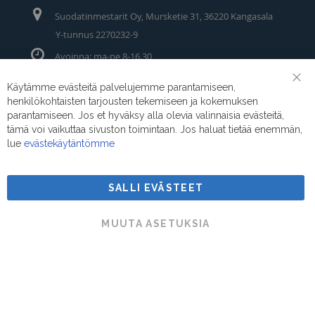
Suodatinmestarit Oy, Mursketie 31, 36220 Kangasala
Y-tunnus 2270232-9
Avoinna: ma-pe 8-16.30
Puhelin/Whatsapp:
0400 442 111
Käytämme evästeitä palvelujemme parantamiseen,
Clo
henkilökohtaisten tarjousten tekemiseen ja kokemuksen
Coo
Sähköposti:
myynti@suodatinmestarit.fi
Bar
parantamiseen. Jos et hyväksy alla olevia valinnaisia evästeitä,
tämä voi vaikuttaa sivuston toimintaan. Jos haluat tietää enemmän,
lue
evästekäytäntömme
SALLI EVÄSTEET
Suodatinmestarit © 2026
MUUTA ASETUKSIA