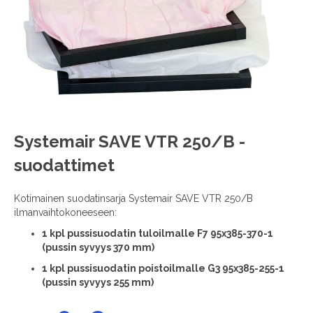
images
gallery
Skip
Systemair SAVE VTR 250/B -
to
suodattimet
the
beginning
of
Kotimainen suodatinsarja Systemair SAVE VTR 250/B
the
ilmanvaihtokoneeseen:
images
1
kpl pussisuodatin tuloilmalle F7 95x385-370-1
gallery
(pussin syvyys 370 mm)
1 kpl pussisuodatin poistoilmalle G3 95x385-255-1
(pussin syvyys 255 mm)