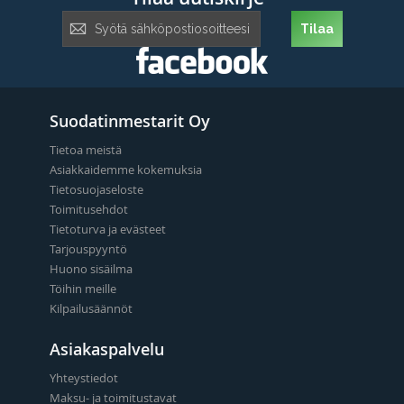
Tilaa
Tilaa
uutiskirje:
Suodatinmestarit Oy
Tietoa meistä
Asiakkaidemme kokemuksia
Tietosuojaseloste
Toimitusehdot
Tietoturva ja evästeet
Tarjouspyyntö
Huono sisäilma
Töihin meille
Kilpailusäännöt
Asiakaspalvelu
Yhteystiedot
Maksu- ja toimitustavat