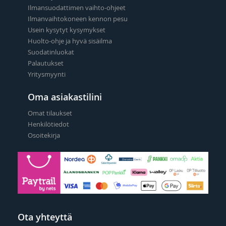
Ilmansuodattimen vaihto-ohjeet
Ilmanvaihtokoneen kennon pesu
Usein kysytyt kysymykset
Huolto-ohje ja hyvä sisäilma
Suodatinluokat
Palautukset
Yritysmyynti
Oma asiakastilini
Omat tilaukset
Henkilötiedot
Osoitekirja
Ota yhteyttä