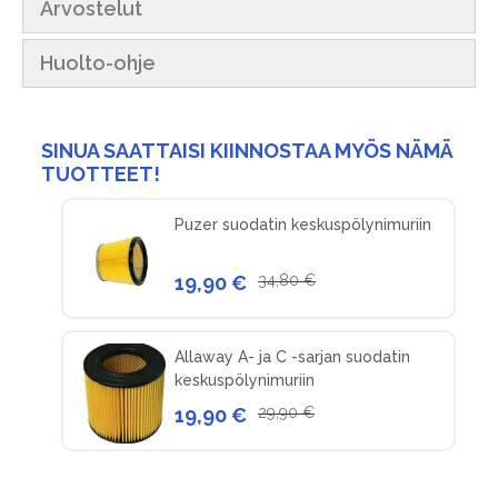
Arvostelut
Huolto-ohje
SINUA SAATTAISI KIINNOSTAA MYÖS NÄMÄ
TUOTTEET!
Puzer suodatin keskuspölynimuriin
19,90 €
34,80 €
Allaway A- ja C -sarjan suodatin
keskuspölynimuriin
19,90 €
29,90 €