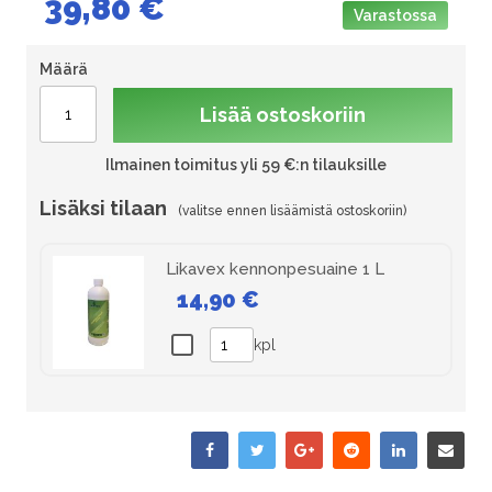
39,80 €
Varastossa
Määrä
Lisää ostoskoriin
Ilmainen toimitus yli 59 €:n tilauksille
Lisäksi tilaan
Likavex kennonpesuaine 1 L
14,90 €
kpl