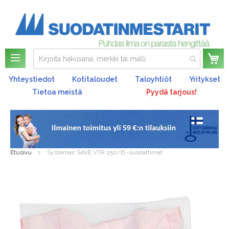
Os
Yhteystiedot
Kotitaloudet
Taloyhtiöt
Yritykset
Tietoa meistä
Pyydä tarjous!
Etusivu
Systemair SAVE VTR 250/B -suodattimet
Skip
to
the
end
of
the