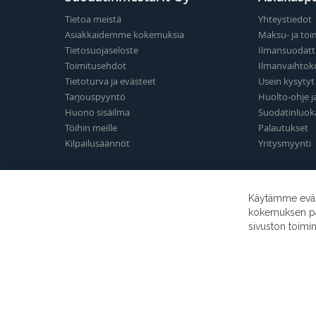
Tietoa meistä
Yhteystiedot
Asiakkaidemme kokemuksia
Maksu- ja toi
Tietosuojaseloste
Ilmansuodatt
Toimitusehdot
Ilmanvaihtok
Tietoturva ja evästeet
Usein kysyty
Tarjouspyyntö
Huolto-ohje j
Huono sisäilma
Suodatinluok
Töihin meille
Palautukset
Kilpailusäännöt
Yritysmyynti
Käytämme eväst
kokemuksen para
sivuston toimi