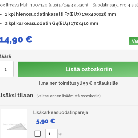
lox Ilmava Muh-100/120 (uusi 5/1993 alkaen) - Suodatinsarja nro 4 sisä
1 kpl hienosuodatinkasetti F7(EU7) 135x400x28 mm
2 kpl karkeasuodatin G4(EU4) 170x410 mm
14,90 €
Va
Määrä
Lisää ostoskoriin
Ilmainen toimitus yli 59 €:n tilauksille
Lisäksi tilaan
Lisäkarkeasuodatinpareja
5,90 €
kpl