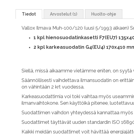
Tiedot
Arvostelut
1
Huolto-ohje
Vallox Ilmava Muh-100/120 (uusi 5/1993 alkaen) Suo
1 kpl hienosuodatinkasetti F7(EU7) 135x
2 kpl karkeasuodatin G4(EU4) 170x410 m
Siellä, missä aikaamme vietämme eniten, on syytä 
Säännöllisesti vaihdettava ilmansuodatin on erittäi
on vähintään 2 krt vuodessa.
Karkeasuodattimia voi toki vaihtaa myös useammin.
ilmanvaihtokone. Sen käyttöikä pitenee, luotettav
Suodattimen vaihdon yhteydessä kannattaa myös p
Suodattimet täyttävät uuden standardin ISO 16890
Kaikki meidän suodattimet voit hävittää energiajät