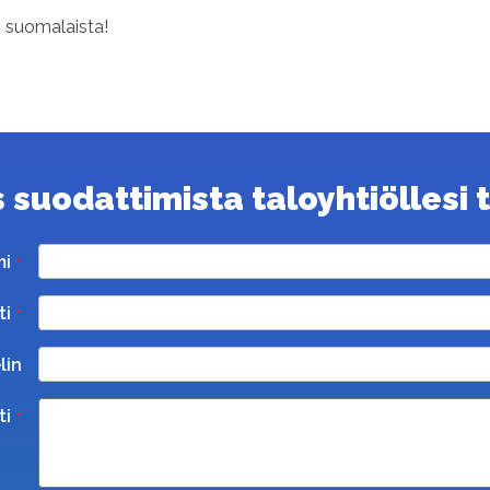
s suomalaista!
suodattimista taloyhtiöllesi ta
mi
ti
lin
ti