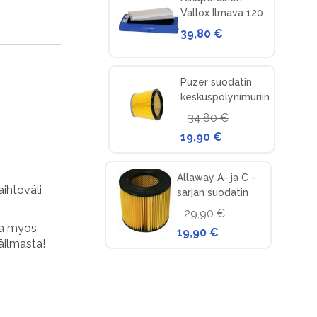
Vallox Ilmava 120
-suodatinpakkaus
39,80 €
nro 4 (v. 93 ->)
Puzer suodatin
keskuspölynimuriin
34,80 €
19,90 €
Allaway A- ja C -
aihtoväli
sarjan suodatin
keskuspölynimuriin
29,90 €
tä myös
19,90 €
äilmasta!