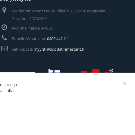
Suodatinmestarit Oy, Mursketie 31, 36220 Kangasala
Y-tunnus 2270232-9
Avoinna: ma-pe 8-16.30
Puhelin/Whatsapp:
0400 442 111
Sähköposti:
myynti@suodatinmestarit.fi
miseen ja
Clos
vaikuttaa
Cook
Suodatinmestarit © 2026
Bar