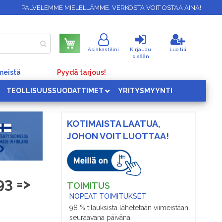
PALVELEMME MIELELLÄMME. VERKOSTA VOIT OSTAA AINA!
Ostoskori
Asiakastilini
Kirjaudu
Luo tili
sisään
meistä
Pyydä tarjous!
TEOLLISUUSSUODATTIMET
YRITYSMYYNTI
KOTIMAISTA LAATUA,
JOHON VOIT LUOTTAA!
93 =>
TOIMITUS
NOPEAT TOIMITUKSET
98 % tilauksista lähetetään viimeistään
seuraavana päivänä.