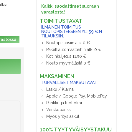
ltää:
Kaikki suodattimet suoraan
varastosta!
TOIMITUSTAVAT
ILMAINEN TOIMITUS
NOUTOPISTEESEEN YLI 59 €:N
TILAUKSIIN.
rastossa
Noutopisteisiin alk. 0 €
Pakettiautomaatteihin alk. 0 €
Kotiinkuljetus 11,90 €
Nouto myymälästä 0 €
MAKSAMINEN
TURVALLISET MAKSUTAVAT
Lasku / Klarna
Apple / Google Pay, MobilePay
Pankki- ja luottokortit
Verkkopankki
Myös yrityslaskut
100% TYYTYVÄISYYSTAKUU