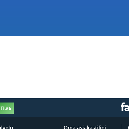
Tilaa
lvelu
Oma asiakastilini