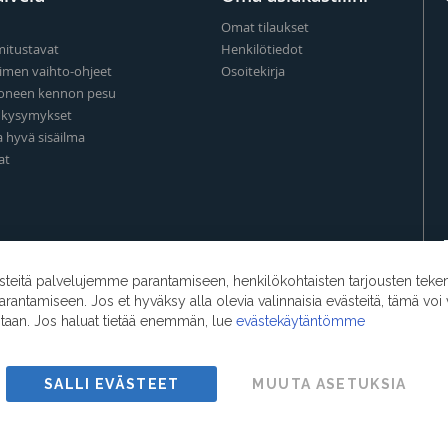
Omat tilaukset
mitustavat
Henkilötiedot
imen vaihto-ohjeet
Osoitekirja
oneen kennon pesu
t kysymykset
a hyvä sisäilma
at
eitä palvelujemme parantamiseen, henkilökohtaisten tarjousten teke
ntamiseen. Jos et hyväksy alla olevia valinnaisia evästeitä, tämä voi 
ntaan. Jos haluat tietää enemmän, lue
evästekäytäntömme
SALLI EVÄSTEET
MUUTA ASETUKSIA