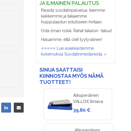
JA ILMAINEN PALAUTUS
Parasta suodatinpalvelua; teemme
kaikkemme ja takaamme
huippulaadun edulliseen hintaan.
Osta ilman riskiä. Rahat takaisin -takuu!
Haluamme, että olet tyytyväinen!
⭐⭐⭐⭐⭐ Lue asiakkaidemme
kokemuksia Suodatinmestareista. >
SINUA SAATTAISI
KIINNOSTAA MYÖS NÄMÄ
TUOTTEET!
Alkuperäinen
VALLOX Ilmava
100 nro 4 (v. 93 -
39,80 €
>)
Alkuperäinen