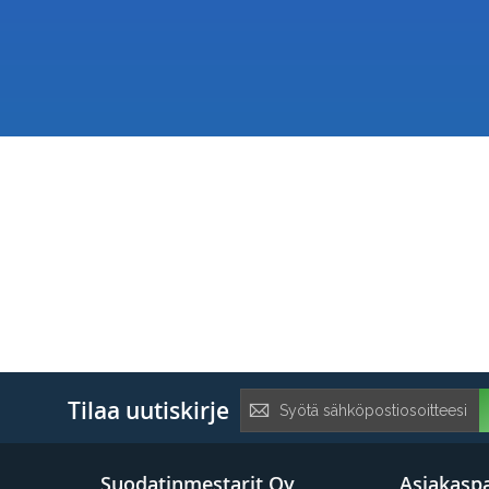
Tilaa
Tilaa uutiskirje
uutiskirje:
Suodatinmestarit Oy
Asiakaspa