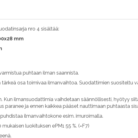
datinsarja nro 4 sisältää:
400x28 mm
m
varmistua puhtaan ilman saannista.
n tärkeä osa toimivaa ilmanvaihtoa. Suodattimien suositeltu v
 Kun ilmansuodattimia vaihdetaan säännöllisesti, hyötyy sii
uus paranee ja ennen kaikkea pääset nauttimaan puhtaasta sis
uhdistaa ilmanvaihtokone esim. imuroimalla.
 mukaisen luokituksen ePM1 55 %. (=F7)
teenä.