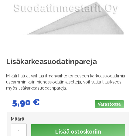
images
gallery
Skip
Lisäkarkeasuodatinpareja
to
the
Mikäli haluat vaihtaa ilmanvaihtokoneeseen karkeasuodattimia
beginning
useammin kuin hienosuodatinkasetteja, voit valita tilaukseesi
of
myös lisäkarkeasuodatinpareja.
the
images
5,90 €
gallery
Varastossa
Määrä
Lisää ostoskoriin