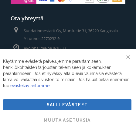
Ota yhteyttä
Suodatinmestarit Oy, Mursketie 31, 36220 Kangasala
Y-tunnus 2270232-9
Avoinna: ma-pe 8-16.30
Puhelin/Whatsapp:
0400 442 111
Käytämme evästeitä palvelujemme parantamiseen,
Clo
henkilökohtaisten tarjousten tekemiseen ja kokemuksen
Coo
Sähköposti:
myynti@suodatinmestarit.fi
Bar
parantamiseen. Jos et hyväksy alla olevia valinnaisia evästeitä,
tämä voi vaikuttaa sivuston toimintaan. Jos haluat tietää enemmän,
lue
evästekäytäntömme
SALLI EVÄSTEET
Suodatinmestarit © 2026
MUUTA ASETUKSIA