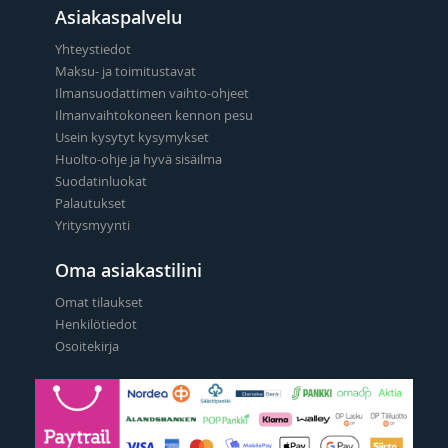
Asiakaspalvelu
Yhteystiedot
Maksu- ja toimitustavat
Ilmansuodattimen vaihto-ohjeet
Ilmanvaihtokoneen kennon pesu
Usein kysytyt kysymykset
Huolto-ohje ja hyvä sisäilma
Suodatinluokat
Palautukset
Yritysmyynti
Oma asiakastilini
Omat tilaukset
Henkilötiedot
Osoitekirja