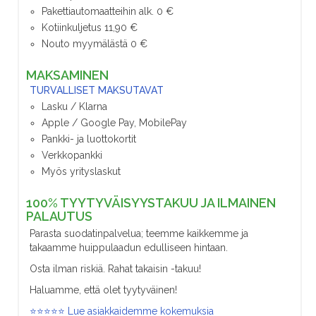
Pakettiautomaatteihin alk. 0 €
Kotiinkuljetus 11,90 €
Nouto myymälästä 0 €
MAKSAMINEN
TURVALLISET MAKSUTAVAT
Lasku / Klarna
Apple / Google Pay, MobilePay
Pankki- ja luottokortit
Verkkopankki
Myös yrityslaskut
100% TYYTYVÄISYYSTAKUU JA ILMAINEN
PALAUTUS
Parasta suodatinpalvelua; teemme kaikkemme ja
takaamme huippulaadun edulliseen hintaan.
Osta ilman riskiä. Rahat takaisin -takuu!
Haluamme, että olet tyytyväinen!
⭐⭐⭐⭐⭐ Lue asiakkaidemme kokemuksia