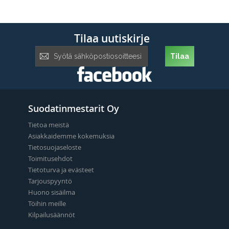
Tilaa uutiskirje
Tilaa
Tilaa
uutiskirje:
Suodatinmestarit Oy
Tietoa meistä
Asiakkaidemme kokemuksia
Tietosuojaseloste
Toimitusehdot
Tietoturva ja evästeet
Tarjouspyyntö
Huono sisäilma
Töihin meille
Kilpailusäännöt