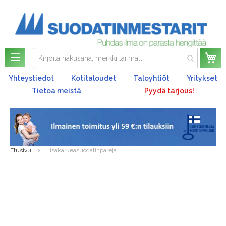
Os
Yhteystiedot
Kotitaloudet
Taloyhtiöt
Yritykset
Tietoa meistä
Pyydä tarjous!
Etusivu
Lisäkarkeasuodatinpareja
Skip
to
the
end
of
the