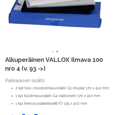
images
gallery
Skip
Alkuperäinen VALLOX Ilmava 100
to
nro 4 (v. 93 ->)
the
beginning
of
Pakkauksen sisältö
the
2 kpl tulo-/poistoilmasuodatin G1 (musta) 170 x 410 mm
images
gallery
1 kpl tuloilmasuodatin G4 (valkoinen) 170 x 410 mm
1 kpl hienosuodatinkasetti F7 135 x 400 mm