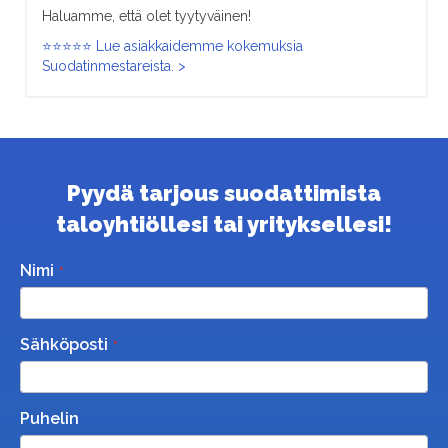
Haluamme, että olet tyytyväinen!
⭐⭐⭐⭐⭐ Lue asiakkaidemme kokemuksia
Suodatinmestareista. >
Pyydä tarjous suodattimista
taloyhtiöllesi tai yrityksellesi!
Nimi
Sähköposti
Puhelin