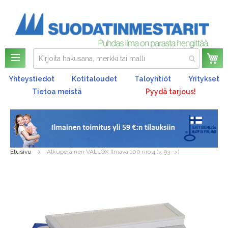
Os
Yhteystiedot
Kotitaloudet
Taloyhtiöt
Yritykset
Tietoa meistä
Pyydä tarjous!
Etusivu
Alkuperäinen VALLOX Ilmava 100 nro 4 (v. 93 ->)
Skip
to
the
end
of
the