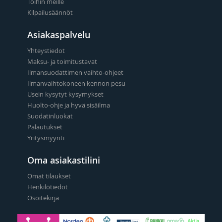
Töihin meille
Kilpailusäännöt
Asiakaspalvelu
Yhteystiedot
Maksu- ja toimitustavat
Ilmansuodattimen vaihto-ohjeet
Ilmanvaihtokoneen kennon pesu
Usein kysytyt kysymykset
Huolto-ohje ja hyvä sisäilma
Suodatinluokat
Palautukset
Yritysmyynti
Oma asiakastilini
Omat tilaukset
Henkilötiedot
Osoitekirja