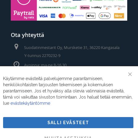
Ota yhteyttä
Suodatinmestarit Oy, Mursketie 31, 36220 Kangasala
Y-tunnus 2270232-9
Avoinna: ma-pe 8-16.30
Puhelin/Whatsapp:
0400 442 111
Käytämme evästeitä palvelujemme parantamiseen,
Clo
henkilökohtaisten tarjousten tekemiseen ja kokemuksen
Coo
Sähköposti:
myynti@suodatinmestarit.fi
Bar
parantamiseen. Jos et hyväksy alla olevia valinnaisia evästeitä,
tämä voi vaikuttaa sivuston toimintaan. Jos haluat tietää enemmän,
lue
evästekäytäntömme
SALLI EVÄSTEET
Suodatinmestarit © 2026