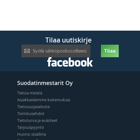
Tilaa uutiskirje
Tilaa
Tilaa
uutiskirje:
Suodatinmestarit Oy
Tietoa meistä
Asiakkaidemme kokemuksia
Tietosuojaseloste
Toimitusehdot
Tietoturva ja evästeet
Tarjouspyyntö
Huono sisäilma