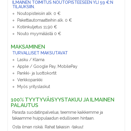
ILMAINEN TOIMITUS NOUTOPISTEESEEN YLI 59 €:N
TILAUKSIIN.
Noutopisteisiin alk. 0 €
Pakettiautomaatteihin alk. 0 €
Kotiinkuljetus 11,90 €
Nouto myymälästä 0 €
MAKSAMINEN
TURVALLISET MAKSUTAVAT
Lasku / Klarna
Apple / Google Pay, MobilePay
Pankki- ja luottokortit
Verkkopankki
Myös yrityslaskut
100% TYYTYVÄISYYSTAKUU JA ILMAINEN
PALAUTUS
Parasta suodatinpalvelua; teemme kaikkemme ja
takaamme huippulaadun edulliseen hintaan.
Osta ilman riskiä. Rahat takaisin -takuu!