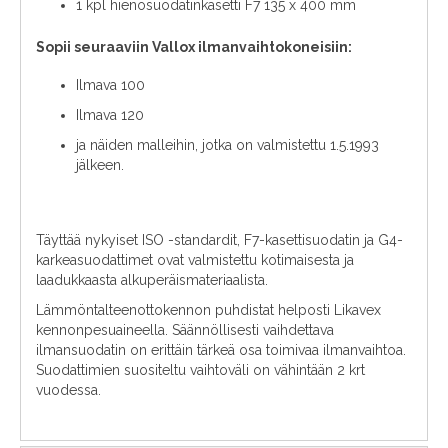
1 kpl hienosuodatinkasetti F7 135 x 400 mm
Sopii seuraaviin Vallox ilmanvaihtokoneisiin:
Ilmava 100
Ilmava 120
ja näiden malleihin, jotka on valmistettu 1.5.1993
jälkeen.
Täyttää nykyiset ISO -standardit, F7-kasettisuodatin ja G4-
karkeasuodattimet ovat valmistettu kotimaisesta ja
laadukkaasta alkuperäismateriaalista.
Lämmöntalteenottokennon puhdistat helposti Likavex
kennonpesuaineella. Säännöllisesti vaihdettava
ilmansuodatin on erittäin tärkeä osa toimivaa ilmanvaihtoa.
Suodattimien suositeltu vaihtoväli on vähintään 2 krt
vuodessa.