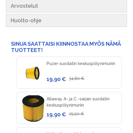
Arvostelut
Huolto-ohje
SINUA SAATTAISI KIINNOSTAA MYÖS NÄMÄ
TUOTTEET!
Puzer suodatin keskuspölynimuriin
19,90 €
34,80 €
Allaway A- ja C -sarjan suodatin
keskuspölynimuriin
19,90 €
29,90 €