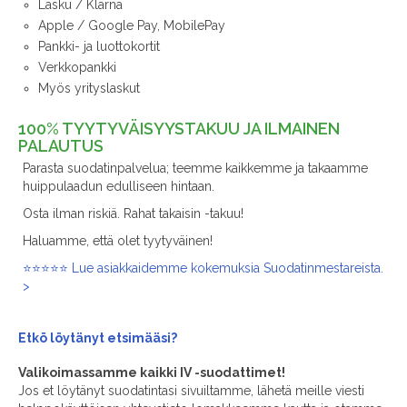
Lasku / Klarna
Apple / Google Pay, MobilePay
Pankki- ja luottokortit
Verkkopankki
Myös yrityslaskut
100% TYYTYVÄISYYSTAKUU JA ILMAINEN
PALAUTUS
Parasta suodatinpalvelua; teemme kaikkemme ja takaamme
huippulaadun edulliseen hintaan.
Osta ilman riskiä. Rahat takaisin -takuu!
Haluamme, että olet tyytyväinen!
⭐⭐⭐⭐⭐ Lue asiakkaidemme kokemuksia Suodatinmestareista.
>
Etkö löytänyt
etsimääsi?
Valikoimassamme kaikki IV -suodattimet!
Jos et löytänyt suodatintasi sivuiltamme, lähetä meille viesti