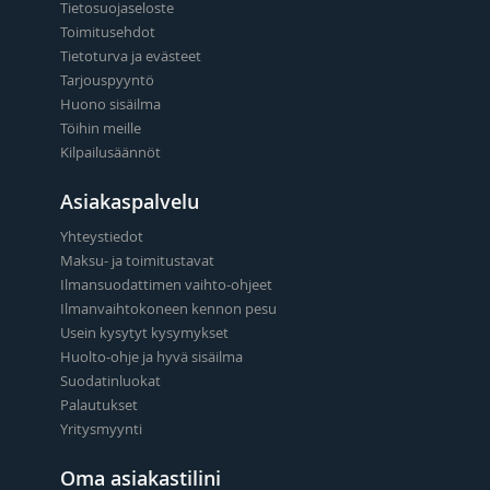
Tietosuojaseloste
Toimitusehdot
Tietoturva ja evästeet
Tarjouspyyntö
Huono sisäilma
Töihin meille
Kilpailusäännöt
Asiakaspalvelu
Yhteystiedot
Maksu- ja toimitustavat
Ilmansuodattimen vaihto-ohjeet
Ilmanvaihtokoneen kennon pesu
Usein kysytyt kysymykset
Huolto-ohje ja hyvä sisäilma
Suodatinluokat
Palautukset
Yritysmyynti
Oma asiakastilini