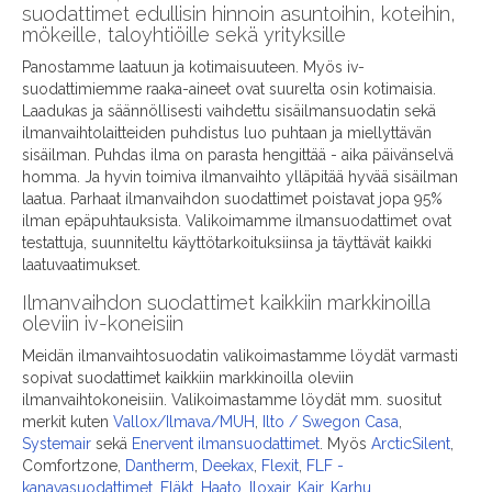
suodattimet edullisin hinnoin asuntoihin, koteihin,
mökeille, taloyhtiöille sekä yrityksille
Panostamme laatuun ja kotimaisuuteen. Myös iv-
suodattimiemme raaka-aineet ovat suurelta osin kotimaisia.
Laadukas ja säännöllisesti vaihdettu sisäilmansuodatin sekä
ilmanvaihtolaitteiden puhdistus luo puhtaan ja miellyttävän
sisäilman. Puhdas ilma on parasta hengittää - aika päivänselvä
homma. Ja hyvin toimiva ilmanvaihto ylläpitää hyvää sisäilman
laatua. Parhaat ilmanvaihdon suodattimet poistavat jopa 95%
ilman epäpuhtauksista. Valikoimamme ilmansuodattimet ovat
testattuja, suunniteltu käyttötarkoituksiinsa ja täyttävät kaikki
laatuvaatimukset.
Ilmanvaihdon suodattimet kaikkiin markkinoilla
oleviin iv-koneisiin
Meidän ilmanvaihtosuodatin valikoimastamme löydät varmasti
sopivat suodattimet kaikkiin markkinoilla oleviin
ilmanvaihtokoneisiin. Valikoimastamme löydät mm. suositut
merkit kuten
Vallox/Ilmava/MUH
,
Ilto / Swegon Casa
,
Systemair
sekä
Enervent ilmansuodattimet
. Myös
ArcticSilent
,
Comfortzone,
Dantherm
,
Deekax
,
Flexit
,
FLF -
kanavasuodattimet
,
Fläkt
,
Haato
,
Iloxair
,
Kair
,
Karhu
,