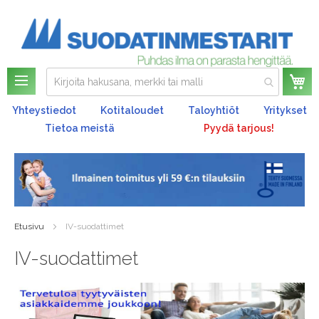
Os
Yhteystiedot
Kotitaloudet
Taloyhtiöt
Yritykset
Tietoa meistä
Pyydä tarjous!
Etusivu
IV-suodattimet
IV-suodattimet