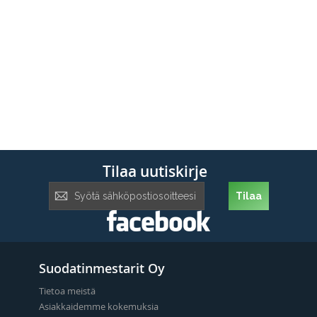
Tilaa uutiskirje
Tilaa
Tilaa
uutiskirje:
Suodatinmestarit Oy
Tietoa meistä
Asiakkaidemme kokemuksia