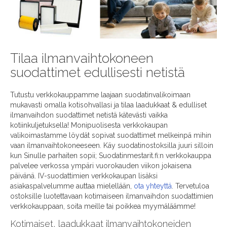
Tilaa ilmanvaihtokoneen
suodattimet edullisesti netistä
Tutustu verkkokauppamme laajaan suodatinvalikoimaan
mukavasti omalla kotisohvallasi ja tilaa laadukkaat & edulliset
ilmanvaihdon suodattimet netistä kätevästi vaikka
kotiinkuljetuksella! Monipuolisesta verkkokaupan
valikoimastamme löydät sopivat suodattimet melkeinpä mihin
vaan ilmanvaihtokoneeseen. Käy suodatinostoksilla juuri silloin
kun Sinulle parhaiten sopii; Suodatinmestarit.fi:n verkkokauppa
palvelee verkossa ympäri vuorokauden viikon jokaisena
päivänä. IV-suodattimien verkkokaupan lisäksi
asiakaspalvelumme auttaa mielellään,
ota yhteyttä
. Tervetuloa
ostoksille luotettavaan kotimaiseen ilmanvaihdon suodattimien
verkkokauppaan, soita meille tai poikkea myymäläämme!
Kotimaiset, laadukkaat ilmanvaihtokoneiden