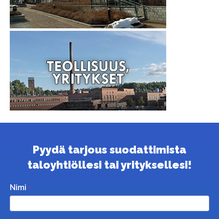
Pyydä tarjous suodattimista
taloyhtiöllesi tai yrityksellesi!
Nimi