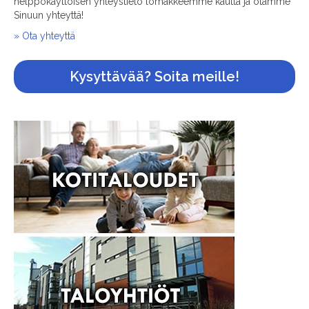
helppokäyttöisen yhteystieto lomakkeemme kautta ja otamme
Sinuun yhteyttä!
» Ota yhteyttä
Kysyttävää? Soita meille!