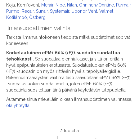
Koja, Komfovent,
Merair
,
Nibe
,
Nilan
,
Onninen/Onnline
,
Parmair
,
Purmo
,
Recair
,
Sunair
,
Systemair
,
Uponor Vent
,
Valmet
Kotilämpö
,
Östberg
.
Ilmansuodattimien valinta
Tarkista ilmanvaihtokoneen tiedoista mitkä suodattimet sopivat
koneeseen.
Korkelaatuinen ePM1 60% (=F7)-suodatin suodattaa
tehokkaasti.
Se suodattaa pienhiukkaset ja sillä on erittäin
hyvä epäpuhtauksien erotusaste. Suodatusluokan ePM1 60%
(=F7) -suodatin on myös riittävän hyvä siitepölyallergisille.
Rakennusmääräysten vaatima taso saavutetaan ePM1 60% (=F7)
-suodatusluokan suodattimella, joten ePM1 60% (=F7) -
suodatinta suositellaan tänä päivänä käytettävän tulopuolella.
Autamme sinua mielellään oikean ilmansuodattimen valinnassa,
ota yhteyttä
.
2
tuotetta
Set