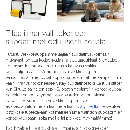
Tilaa ilmanvaihtokoneen
suodattimet edullisesti netistä
Tutustu verkkokauppamme laajaan suodatinvalikoimaan
mukavasti omalla kotisohvallasi ja tilaa laadukkaat & edulliset
ilmanvaihdon suodattimet netistä kätevästi vaikka
kotiinkuljetuksella! Monipuolisesta verkkokaupan
valikoimastamme löydät sopivat suodattimet melkeinpä mihin
vaan ilmanvaihtokoneeseen. Käy suodatinostoksilla juuri silloin
kun Sinulle parhaiten sopii; Suodatinmestarit.fi:n verkkokauppa
palvelee verkossa ympäri vuorokauden viikon jokaisena
päivänä. IV-suodattimien verkkokaupan lisäksi
asiakaspalvelumme auttaa mielellään,
ota yhteyttä
. Tervetuloa
ostoksille luotettavaan kotimaiseen ilmanvaihdon suodattimien
verkkokauppaan, soita meille tai poikkea myymäläämme!
Kotimaiset, laadukkaat ilmanvaihtokoneiden