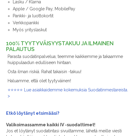
Lasku / Klarna
Apple / Google Pay, MobilePay
Pankki- ja luottokortit
Verkkopankki
Myös yrityslaskut
100% TYYTYVÄISYYSTAKUU JA ILMAINEN
PALAUTUS
Parasta suodatinpalvelua; teemme kaikkemme ja takaamme
huippulaadun edulliseen hintaan.
Osta ilman riskiä. Rahat takaisin -takuu!
Haluamme, että olet tyytyväinen!
⭐⭐⭐⭐⭐ Lue asiakkaidemme kokemuksia Suodatinmestareista.
>
Etkö löytänyt
etsimääsi?
Valikoimassamme kaikki IV -suodattimet!
Jos et löytänyt suodatintasi sivuiltamme, lähetä meille viesti