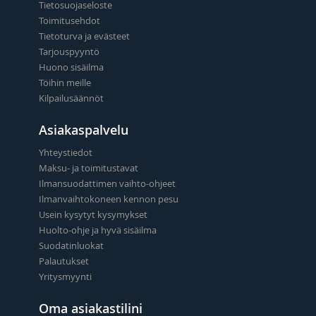
Tietosuojaseloste
Toimitusehdot
Tietoturva ja evästeet
Tarjouspyyntö
Huono sisäilma
Töihin meille
Kilpailusäännöt
Asiakaspalvelu
Yhteystiedot
Maksu- ja toimitustavat
Ilmansuodattimen vaihto-ohjeet
Ilmanvaihtokoneen kennon pesu
Usein kysytyt kysymykset
Huolto-ohje ja hyvä sisäilma
Suodatinluokat
Palautukset
Yritysmyynti
Oma asiakastilini