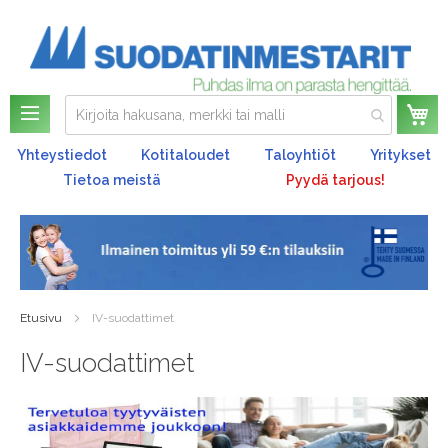
Os
Yhteystiedot
Kotitaloudet
Taloyhtiöt
Yritykset
Tietoa meistä
Pyydä tarjous!
Etusivu
IV-suodattimet
IV-suodattimet