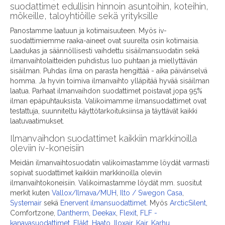
suodattimet edullisin hinnoin asuntoihin, koteihin,
mökeille, taloyhtiöille sekä yrityksille
Panostamme laatuun ja kotimaisuuteen. Myös iv-
suodattimiemme raaka-aineet ovat suurelta osin kotimaisia.
Laadukas ja säännöllisesti vaihdettu sisäilmansuodatin sekä
ilmanvaihtolaitteiden puhdistus luo puhtaan ja miellyttävän
sisäilman. Puhdas ilma on parasta hengittää - aika päivänselvä
homma. Ja hyvin toimiva ilmanvaihto ylläpitää hyvää sisäilman
laatua. Parhaat ilmanvaihdon suodattimet poistavat jopa 95%
ilman epäpuhtauksista. Valikoimamme ilmansuodattimet ovat
testattuja, suunniteltu käyttötarkoituksiinsa ja täyttävät kaikki
laatuvaatimukset.
Ilmanvaihdon suodattimet kaikkiin markkinoilla
oleviin iv-koneisiin
Meidän ilmanvaihtosuodatin valikoimastamme löydät varmasti
sopivat suodattimet kaikkiin markkinoilla oleviin
ilmanvaihtokoneisiin. Valikoimastamme löydät mm. suositut
merkit kuten
Vallox/Ilmava/MUH
,
Ilto / Swegon Casa
,
Systemair
sekä
Enervent ilmansuodattimet
. Myös
ArcticSilent
,
Comfortzone,
Dantherm
,
Deekax
,
Flexit
,
FLF -
kanavasuodattimet
,
Fläkt
,
Haato
,
Iloxair
,
Kair
,
Karhu
,