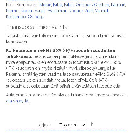
Koja, Komfovent,
Merair
,
Nibe
,
Nilan
,
Onninen/Onnline
,
Parmair
,
Purmo
,
Recair
,
Sunair
,
Systemair
,
Uponor Vent
,
Valmet
Kotilämpö
,
Östberg
.
Ilmansuodattimien valinta
Tarkista ilmanvaihtokoneen tiedoista mitkä suodattimet sopivat
koneeseen.
Korkelaatuinen ePM1 60% (=F7)-suodatin suodattaa
tehokkaasti.
Se suodattaa pienhiukkaset ja sillä on erittäin
hyvä epäpuhtauksien erotusaste. Suodatusluokan ePM1 60%
(=F7) -suodatin on myös riittävän hyvä siitepölyallergisille.
Rakennusmääräysten vaatima taso saavutetaan ePM1 60% (=F7)
-suodatusluokan suodattimella, joten ePM1 60% (=F7) -
suodatinta suositellaan tänä päivänä käytettävän tulopuolella.
Autamme sinua mielellään oikean ilmansuodattimen valinnassa,
ota yhteyttä
.
Set
Järjestä
Descending