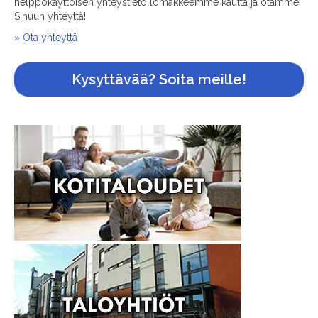
helppokäyttöisen yhteystieto lomakkeemme kautta ja otamme
Sinuun yhteyttä!
» Ota yhteyttä
Kysyttävää? Soita meille!