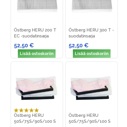
Östberg HERU 200 T
Östberg HERU 300 T -
EC -suodatinsarja
suodatinsarja
52,50 €
52,50 €
Lisää ostoskoriin
Lisää ostoskoriin
Arvosana:
Östberg HERU
Östberg HERU
100%
50S/75S/90S/100 S
50S/75S/90S/100 S