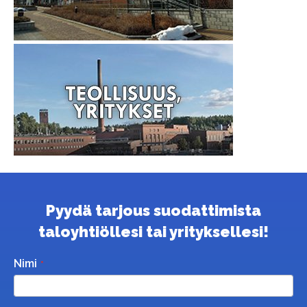
Pyydä tarjous suodattimista
taloyhtiöllesi tai yrityksellesi!
Nimi