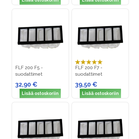
Lisää ostoskoriin
Lisää ostoskoriin
Arvosana:
FLF 200 F5 -
FLF 200 F7 -
100%
suodattimet
suodattimet
32,90 €
39,50 €
Lisää ostoskoriin
Lisää ostoskoriin