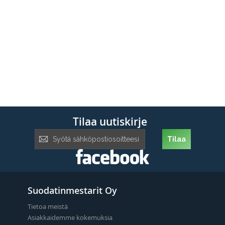
Tilaa uutiskirje
Tilaa
Tilaa
uutiskirje:
Suodatinmestarit Oy
Tietoa meistä
Asiakkaidemme kokemuksia