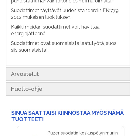
puhdistaa ilmanvaihtokone esim. imuroimalla.
Suodattimet täyttävät uuden standardin EN:779
2012 mukaisen luokituksen.
Kaikki meidän suodattimet voit hävittää
energiajätteenä.
Suodattimet ovat suomalaista laatutyötä, suosi
siis suomalaista!
Arvostelut
Huolto-ohje
SINUA SAATTAISI KIINNOSTAA MYÖS NÄMÄ
TUOTTEET!
Puzer suodatin keskuspölynimuriin