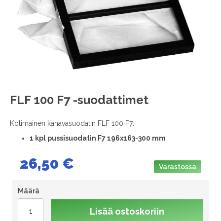
images
gallery
Skip
FLF 100 F7 -suodattimet
to
the
Kotimainen kanavasuodatin FLF 100 F7:
beginning
of
1
kpl pussisuodatin F7 196x163-300 mm
the
images
26,50 €
gallery
Varastossa
Määrä
Lisää ostoskoriin