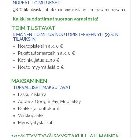
NOPEAT TOIMITUKSET
98 % tilauksista lähetetään viimeistään seuraavana päivänä.
Kaikki suodattimet suoraan varastosta!
TOIMITUSTAVAT
ILMAINEN TOIMITUS NOUTOPISTEESEEN YLI 59 €:N
TILAUKSIIN.
Noutopisteisiin alk. 0 €
Pakettiautomaatteihin alk. 0 €
Kotiinkuljetus 11,90 €
Nouto myymälästä 0 €
MAKSAMINEN
TURVALLISET MAKSUTAVAT
Lasku / Klarna
Apple / Google Pay, MobilePay
Pankki- ja luottokortit
Verkkopankki
Myös yrityslaskut
100% TYYTYVÄISYYSTAKUU JA ILMAINEN