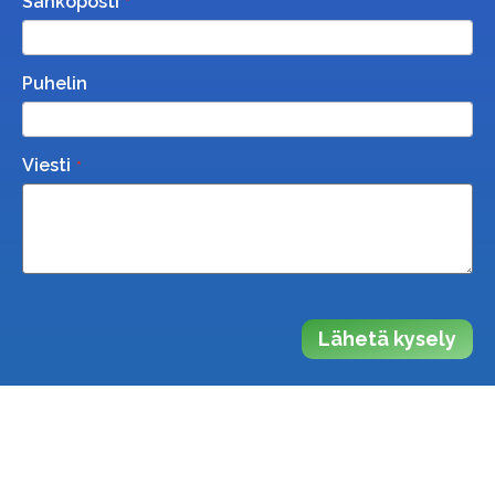
Sähköposti
Puhelin
Viesti
Lähetä kysely