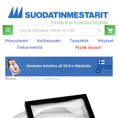
Os
Yhteystiedot
Kotitaloudet
Taloyhtiöt
Yritykset
Tietoa meistä
Pyydä tarjous!
Etusivu
FLF 100 F7 -suodattimet
Skip
to
the
end
of
the