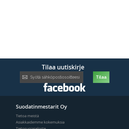
Tilaa uutiskirje
Tilaa
Tilaa
uutiskirje:
Suodatinmestarit Oy
Tietoa meistä
Asiakkaidemme kokemuksia
Tietosuojaseloste