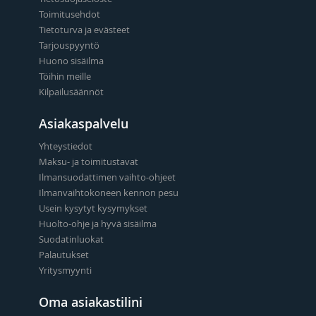
Toimitusehdot
Tietoturva ja evästeet
Tarjouspyyntö
Huono sisäilma
Töihin meille
Kilpailusäännöt
Asiakaspalvelu
Yhteystiedot
Maksu- ja toimitustavat
Ilmansuodattimen vaihto-ohjeet
Ilmanvaihtokoneen kennon pesu
Usein kysytyt kysymykset
Huolto-ohje ja hyvä sisäilma
Suodatinluokat
Palautukset
Yritysmyynti
Oma asiakastilini