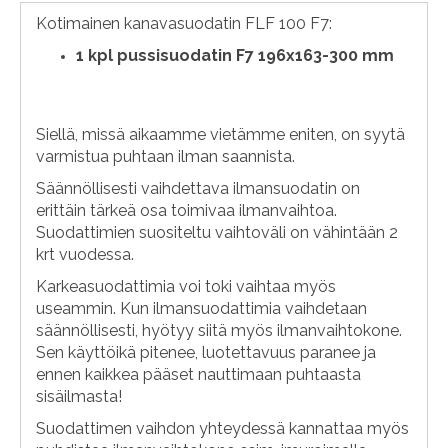
Kotimainen kanavasuodatin FLF 100 F7:
1
kpl pussisuodatin F7 196x163-300 mm
Siellä, missä aikaamme vietämme eniten, on syytä
varmistua puhtaan ilman saannista.
Säännöllisesti vaihdettava ilmansuodatin on
erittäin tärkeä osa toimivaa ilmanvaihtoa.
Suodattimien suositeltu vaihtoväli on vähintään 2
krt vuodessa.
Karkeasuodattimia voi toki vaihtaa myös
useammin. Kun ilmansuodattimia vaihdetaan
säännöllisesti, hyötyy siitä myös ilmanvaihtokone.
Sen käyttöikä pitenee, luotettavuus paranee ja
ennen kaikkea pääset nauttimaan puhtaasta
sisäilmasta!
Suodattimen vaihdon yhteydessä kannattaa myös