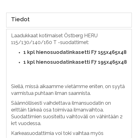
Tiedot
Laadukkaat kotimaiset Östberg HERU
115/130/140/160 T -suodattimet:
1
kpl hienosuodatinkasetti F7 155x465x48
1 kpl hienosuodatinkasetti F7 195x465x48
Siellä, missä aikaamme vietämme eniten, on syytä
varmistua puhtaan ilman saannista.
Säännöllisesti vaihdettava ilmansuodatin on
erittäin tärkeä osa toimivaa ilmanvaihtoa.
Suodattimien suositeltu vaihtoväli on vähintään 2
krt vuodessa.
Karkeasuodattimia voi toki vaihtaa myös