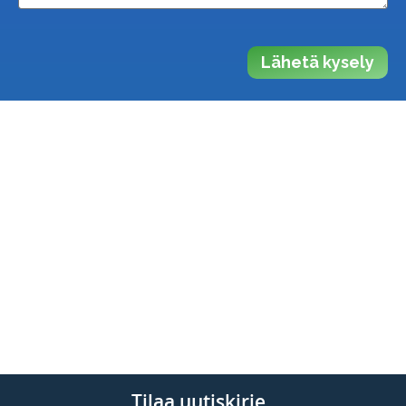
Lähetä kysely
Tilaa uutiskirje