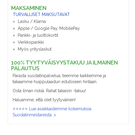
MAKSAMINEN
TURVALLISET MAKSUTAVAT
Lasku / Klarna
Apple / Google Pay, MobilePay
Pankki- ja luottokortit
Verkkopankki
Myös yrityslaskut
100% TYYTYVÄISYYSTAKUU JA ILMAINEN
PALAUTUS
Parasta suodatinpalvelua; teemme kaikkemme ja
takaamme huippulaadun edulliseen hintaan.
Osta ilman riskiä. Rahat takaisin -takuu!
Haluamme, että olet tyytyväinen!
⭐⭐⭐⭐⭐ Lue asiakkaidemme kokemuksia
Suodatinmestareista. >