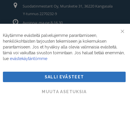
Suodatinmestarit Oy, Mursketie 31, 36220 Kangasala
Y-tunnus 2270232-9
Avoinna: ma-pe 8-16.30
Puhelin/Whatsapp:
0400 442 111
Käytämme evästeitä palvelujemme parantamiseen,
Clo
henkilökohtaisten tarjousten tekemiseen ja kokemuksen
Coo
Sähköposti:
myynti@suodatinmestarit.fi
Bar
parantamiseen. Jos et hyväksy alla olevia valinnaisia evästeitä,
tämä voi vaikuttaa sivuston toimintaan. Jos haluat tietää enemmän,
lue
evästekäytäntömme
SALLI EVÄSTEET
Suodatinmestarit © 2026
MUUTA ASETUKSIA