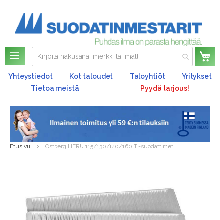
Os
Yhteystiedot
Kotitaloudet
Taloyhtiöt
Yritykset
Tietoa meistä
Pyydä tarjous!
Etusivu
Östberg HERU 115/130/140/160 T -suodattimet
Skip
to
the
end
of
the