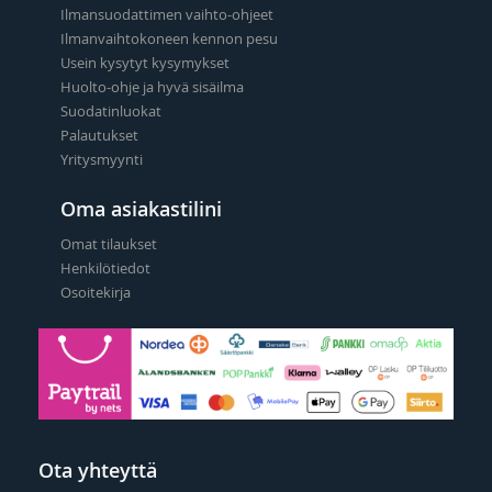
Ilmansuodattimen vaihto-ohjeet
Ilmanvaihtokoneen kennon pesu
Usein kysytyt kysymykset
Huolto-ohje ja hyvä sisäilma
Suodatinluokat
Palautukset
Yritysmyynti
Oma asiakastilini
Omat tilaukset
Henkilötiedot
Osoitekirja
Ota yhteyttä