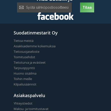
Tilaa
Tilaa
uutiskirje:
Suodatinmestarit Oy
Tietoa meistä
Asiakkaidemme kokemuksia
Tietosuojaseloste
Toimitusehdot
Tietoturva ja evästeet
Tarjouspyyntö
Huono sisäilma
Töihin meille
Kilpailusäännöt
Asiakaspalvelu
Yhteystiedot
Maksu- ja toimitustavat