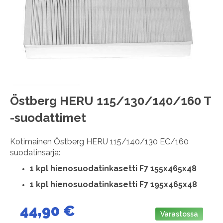
images
gallery
Skip
Östberg HERU 115/130/140/160 T
to
-suodattimet
the
beginning
of
Kotimainen Östberg HERU 115/140/130 EC/160
the
suodatinsarja:
images
gallery
1
kpl hienosuodatinkasetti F7 155x465x48
1 kpl hienosuodatinkasetti F7 195x465x48
44,90 €
Varastossa