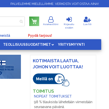
PALVELEMME MIELELLÄMME. VERKOSTA VOIT OSTAA AINA!
Ostoskori
Asiakastilini
Kirjaudu
Luo tili
sisään
meistä
Pyydä tarjous!
TEOLLISUUSSUODATTIMET
YRITYSMYYNTI
KOTIMAISTA LAATUA,
JOHON VOIT LUOTTAA!
TOIMITUS
NOPEAT TOIMITUKSET
98 % tilauksista lähetetään viimeistään
seuraavana päivänä.