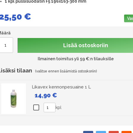
1
kpl pussisuodatin F5 196x163-300 mm
25,50 €
Va
Määrä
Lisää ostoskoriin
Ilmainen toimitus yli 59 €:n tilauksille
Lisäksi tilaan
Likavex kennonpesuaine 1 L
14,90 €
kpl