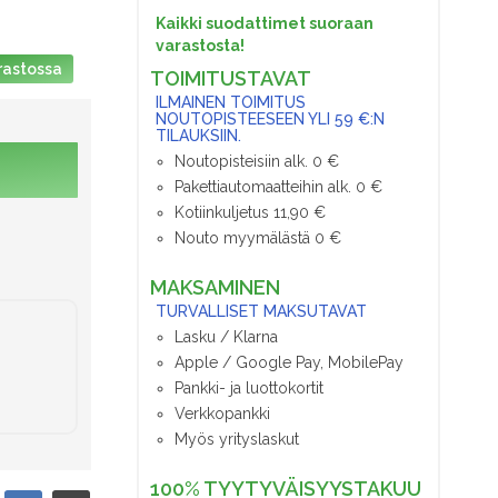
Kaikki suodattimet suoraan
varastosta!
rastossa
TOIMITUSTAVAT
ILMAINEN TOIMITUS
NOUTOPISTEESEEN YLI 59 €:N
TILAUKSIIN.
Noutopisteisiin alk. 0 €
Pakettiautomaatteihin alk. 0 €
Kotiinkuljetus 11,90 €
Nouto myymälästä 0 €
MAKSAMINEN
TURVALLISET MAKSUTAVAT
Lasku / Klarna
Apple / Google Pay, MobilePay
Pankki- ja luottokortit
Verkkopankki
Myös yrityslaskut
100% TYYTYVÄISYYSTAKUU