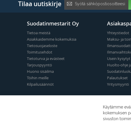
Tilaa
Tilaa uutiskirje
uutiskirje:
Suodatinmestarit Oy
Asiakaspa
Tietoa meistä
Yhteystiedot
Asiakkaidemme kokemuksia
Maksu- ja toi
Tietosuojaseloste
Ilmansuodatt
Toimitusehdot
Ilmanvaihtok
Tietoturva ja evästeet
Usein kysyty
Tarjouspyyntö
Huolto-ohje j
Huono sisäilma
Suodatinluok
Töihin meille
Palautukset
Kilpailusäännöt
Yritysmyynti
Käytämme eväst
kokemuksen para
sivuston toimi