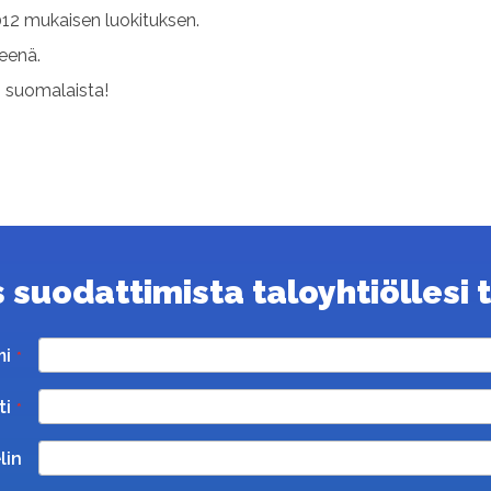
12 mukaisen luokituksen.
teenä.
s suomalaista!
suodattimista taloyhtiöllesi ta
mi
ti
lin