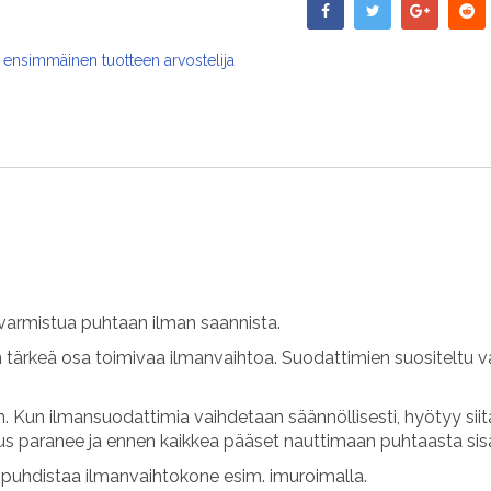
 ensimmäinen tuotteen arvostelija
varmistua puhtaan ilman saannista.
n tärkeä osa toimivaa ilmanvaihtoa. Suodattimien suositeltu v
 Kun ilmansuodattimia vaihdetaan säännöllisesti, hyötyy sii
uus paranee ja ennen kaikkea pääset nauttimaan puhtaasta sis
uhdistaa ilmanvaihtokone esim. imuroimalla.