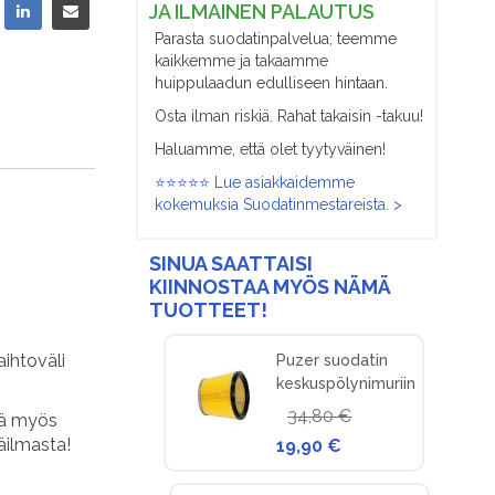
JA ILMAINEN PALAUTUS
Parasta suodatinpalvelua; teemme
kaikkemme ja takaamme
huippulaadun edulliseen hintaan.
Osta ilman riskiä. Rahat takaisin -takuu!
Haluamme, että olet tyytyväinen!
⭐⭐⭐⭐⭐ Lue asiakkaidemme
kokemuksia Suodatinmestareista. >
SINUA SAATTAISI
KIINNOSTAA MYÖS NÄMÄ
TUOTTEET!
aihtoväli
Puzer suodatin
keskuspölynimuriin
34,80 €
tä myös
äilmasta!
19,90 €