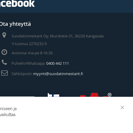
Ota yhteyttä
Suodatinmestarit Oy, Mursketie 31, 36220 Kangasala
Y-tunnus 2270232-9
Avoinna: ma-pe 8-16.30
Puhelin/Whatsapp:
0400 442 111
Sähköposti:
myynti@suodatinmestarit.fi
miseen ja
Clos
vaikuttaa
Cook
Suodatinmestarit © 2026
Bar