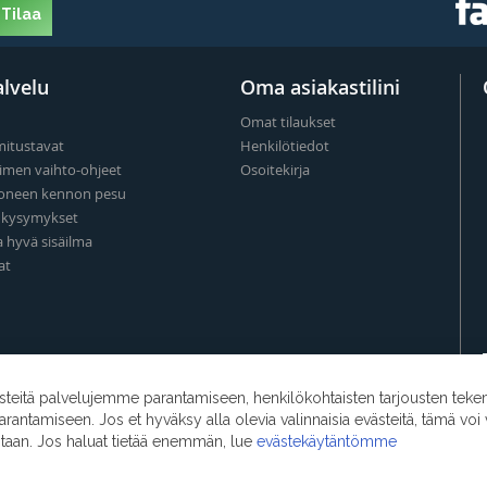
Tilaa
lvelu
Oma asiakastilini
Omat tilaukset
mitustavat
Henkilötiedot
imen vaihto-ohjeet
Osoitekirja
oneen kennon pesu
t kysymykset
a hyvä sisäilma
at
eitä palvelujemme parantamiseen, henkilökohtaisten tarjousten teke
ntamiseen. Jos et hyväksy alla olevia valinnaisia evästeitä, tämä voi 
ntaan. Jos haluat tietää enemmän, lue
evästekäytäntömme