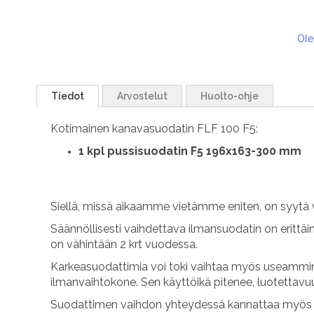
Ole
Tiedot
Arvostelut
Huolto-ohje
Kotimainen kanavasuodatin FLF 100 F5:
1
kpl pussisuodatin F5 196x163-300 mm
Siellä, missä aikaamme vietämme eniten, on syytä 
Säännöllisesti vaihdettava ilmansuodatin on erittäi
on vähintään 2 krt vuodessa.
Karkeasuodattimia voi toki vaihtaa myös useammin.
ilmanvaihtokone. Sen käyttöikä pitenee, luotettav
Suodattimen vaihdon yhteydessä kannattaa myös p