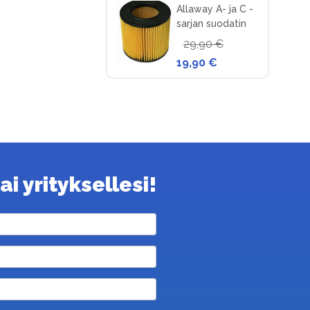
Allaway A- ja C -
sarjan suodatin
keskuspölynimuriin
29,90 €
19,90 €
i yrityksellesi!