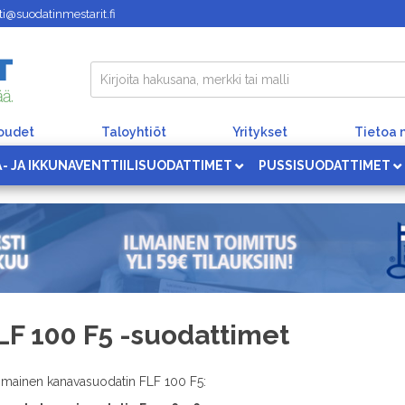
i@suodatinmestarit.fi
loudet
Taloyhtiöt
Yritykset
Tietoa 
Ä- JA IKKUNAVENTTIILISUODATTIMET
PUSSISUODATTIMET
LF 100 F5 -suodattimet
imainen kanavasuodatin FLF 100 F5: