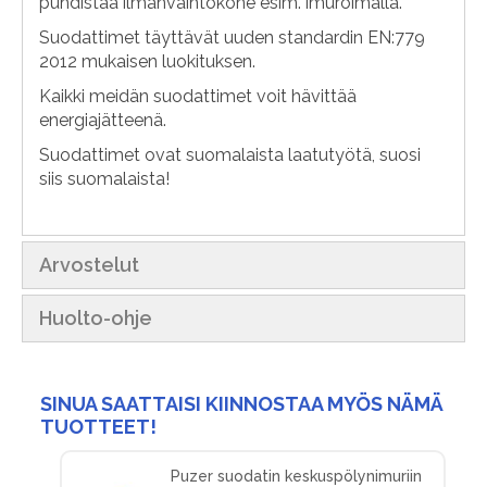
puhdistaa ilmanvaihtokone esim. imuroimalla.
Suodattimet täyttävät uuden standardin EN:779
2012 mukaisen luokituksen.
Kaikki meidän suodattimet voit hävittää
energiajätteenä.
Suodattimet ovat suomalaista laatutyötä, suosi
siis suomalaista!
Arvostelut
Huolto-ohje
SINUA SAATTAISI KIINNOSTAA MYÖS NÄMÄ
TUOTTEET!
Puzer suodatin keskuspölynimuriin