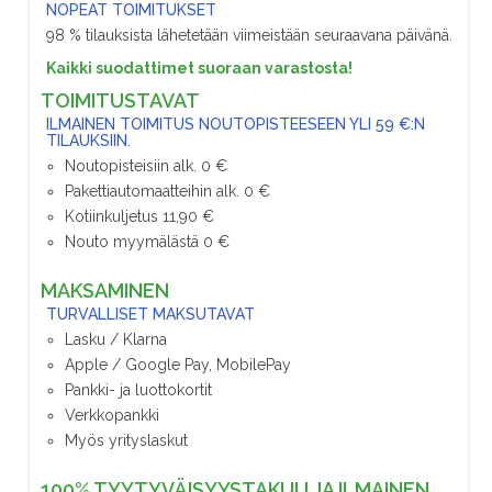
NOPEAT TOIMITUKSET
98 % tilauksista lähetetään viimeistään seuraavana päivänä.
Kaikki suodattimet suoraan varastosta!
TOIMITUSTAVAT
ILMAINEN TOIMITUS NOUTOPISTEESEEN YLI 59 €:N
TILAUKSIIN.
Noutopisteisiin alk. 0 €
Pakettiautomaatteihin alk. 0 €
Kotiinkuljetus 11,90 €
Nouto myymälästä 0 €
MAKSAMINEN
TURVALLISET MAKSUTAVAT
Lasku / Klarna
Apple / Google Pay, MobilePay
Pankki- ja luottokortit
Verkkopankki
Myös yrityslaskut
100% TYYTYVÄISYYSTAKUU JA ILMAINEN