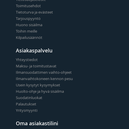
Toimitusehdot
Tietoturva ja evästeet
Tarjouspyyntö
Huono sisäilma
Töihin meille
Kilpailusäännöt
Asiakaspalvelu
Yhteystiedot
Maksu- ja toimitustavat
Ilmansuodattimen vaihto-ohjeet
Ilmanvaihtokoneen kennon pesu
Usein kysytyt kysymykset
Huolto-ohje ja hyvä sisäilma
Suodatinluokat
Palautukset
Yritysmyynti
Oma asiakastilini