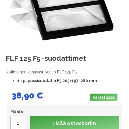
images
gallery
Skip
FLF 125 F5 -suodattimet
to
the
Kotimainen kanavasuodatin FLF 125 F5:
beginning
of
1
kpl pussisuodatin F5 205x197-280 mm
the
images
38,90 €
gallery
Varastossa
Määrä
Lisää ostoskoriin