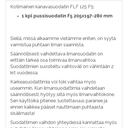
Kotimainen kanavasuodatin FLF 125 F5:
1
kpl pussisuodatin F5 205x197-280 mm
Siellä, missä aikaamme vietämme eniten, on syytä
varmistua puhtaan ilman saannista.
Säännöllisesti vaihdettava ilmansuodatin on
erittäin tärkeä osa toimivaa ilmanvaihtoa.
Suodattimien suositeltu vaihtoväli on vähintään 2
krt vuodessa.
Karkeasuodattimia voi toki vaihtaa myös
useammin. Kun ilmansuodattimia vaihdetaan
säännöllisesti, hyötyy siitä myös ilmanvaihtokone.
Sen käyttöikä pitenee, luotettavuus paranee ja
ennen kaikkea pääset nauttimaan puhtaasta
sisäilmasta!
Suodattimen vaihdon yhteydessä kannattaa myös