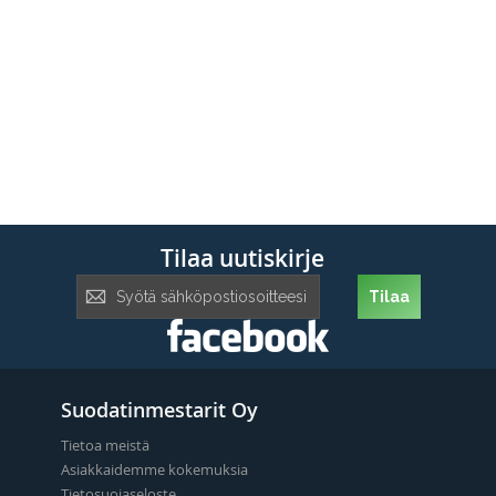
Tilaa uutiskirje
Tilaa
Tilaa
uutiskirje:
Suodatinmestarit Oy
Tietoa meistä
Asiakkaidemme kokemuksia
Tietosuojaseloste