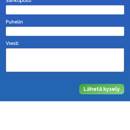
Sähköposti
Puhelin
Viesti
Lähetä kysely