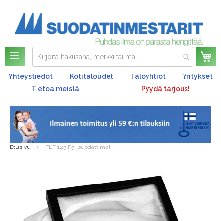
Os
Yhteystiedot
Kotitaloudet
Taloyhtiöt
Yritykset
Tietoa meistä
Pyydä tarjous!
Etusivu
FLF 125 F5 -suodattimet
Skip
to
the
end
of
the