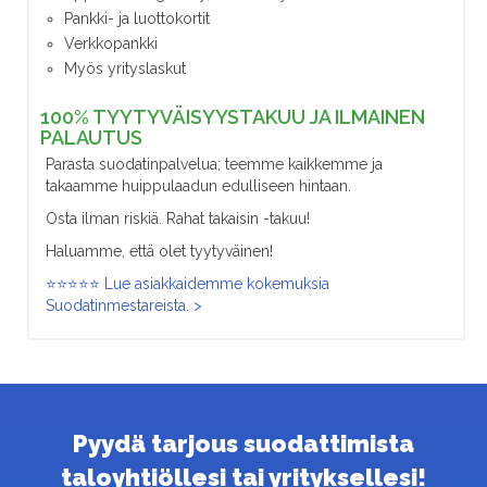
Pankki- ja luottokortit
Verkkopankki
Myös yrityslaskut
100% TYYTYVÄISYYSTAKUU JA ILMAINEN
PALAUTUS
Parasta suodatinpalvelua; teemme kaikkemme ja
takaamme huippulaadun edulliseen hintaan.
Osta ilman riskiä. Rahat takaisin -takuu!
Haluamme, että olet tyytyväinen!
⭐⭐⭐⭐⭐ Lue asiakkaidemme kokemuksia
Suodatinmestareista. >
Pyydä tarjous suodattimista
taloyhtiöllesi tai yrityksellesi!