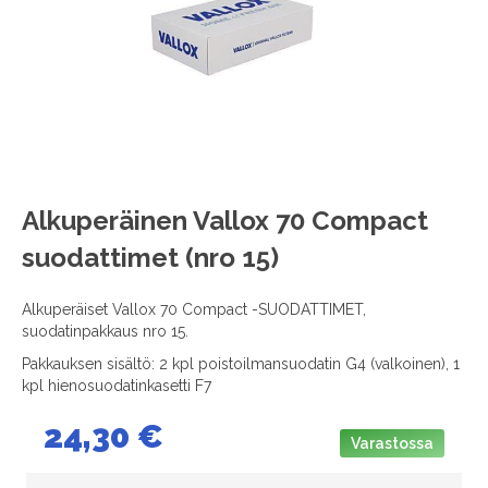
images
gallery
Skip
Alkuperäinen Vallox 70 Compact
to
suodattimet (nro 15)
the
beginning
of
Alkuperäiset Vallox 70 Compact -SUODATTIMET,
the
suodatinpakkaus nro 15.
images
Pakkauksen sisältö: 2 kpl poistoilmansuodatin G4 (valkoinen), 1
gallery
kpl hienosuodatinkasetti F7
24,30 €
Varastossa