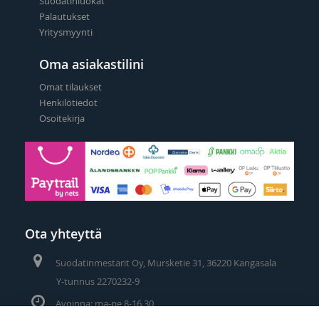
Suodatinluokat
Palautukset
Yritysmyynti
Oma asiakastilini
Omat tilaukset
Henkilötiedot
Osoitekirja
Ota yhteyttä
Suodatinmestarit Oy, Mursketie 31, 36220 Kangasala
Y-tunnus 2270232-9
Avoinna: ma-pe 8-16.30