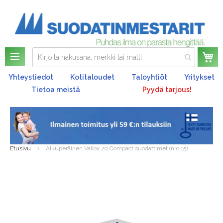
Os
Yhteystiedot
Kotitaloudet
Taloyhtiöt
Yritykset
Tietoa meistä
Pyydä tarjous!
Etusivu
Alkuperäinen Vallox 70 Compact suodattimet (nro 15)
Skip
to
the
end
of
the