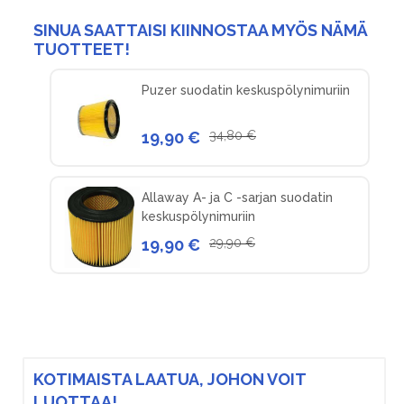
SINUA SAATTAISI KIINNOSTAA MYÖS NÄMÄ
TUOTTEET!
Puzer suodatin keskuspölynimuriin
19,90 €
34,80 €
Allaway A- ja C -sarjan suodatin
keskuspölynimuriin
19,90 €
29,90 €
KOTIMAISTA LAATUA, JOHON VOIT
LUOTTAA!