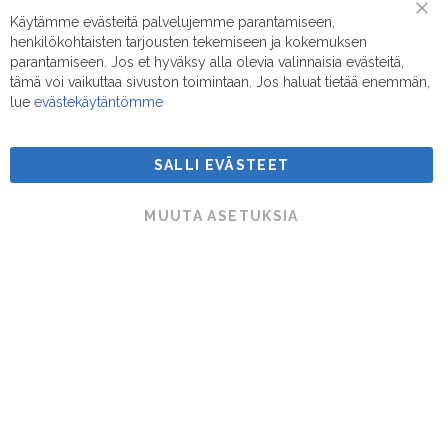
Puhelin/Whatsapp:
0400 442 111
Käytämme evästeitä palvelujemme parantamiseen,
Clo
henkilökohtaisten tarjousten tekemiseen ja kokemuksen
Coo
Sähköposti:
myynti@suodatinmestarit.fi
Bar
parantamiseen. Jos et hyväksy alla olevia valinnaisia evästeitä,
tämä voi vaikuttaa sivuston toimintaan. Jos haluat tietää enemmän,
lue
evästekäytäntömme
SALLI EVÄSTEET
Suodatinmestarit © 2026
MUUTA ASETUKSIA