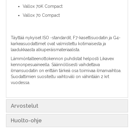
Vallox 70K Compact
Vallox 70 Compact
Täyttää nykyiset ISO -standardit, F7-kasettisuodatin ja G4-
karkeasuodattimet ovat valmistettu kotimaisesta ja
laadukkaasta alkuperäismateriaalista.
Lämmöntalteenottokennon puhdistat helposti Likavex
kennonpesuaineella. Säännöllisesti vaihdettava
ilmansuodatin on erittäin tärkeä osa toimivaa ilmanvaihtoa.
Suodattimien suositeltu vaihtoväli on vähintään 2 krt
vuodessa.
Arvostelut
Huolto-ohje