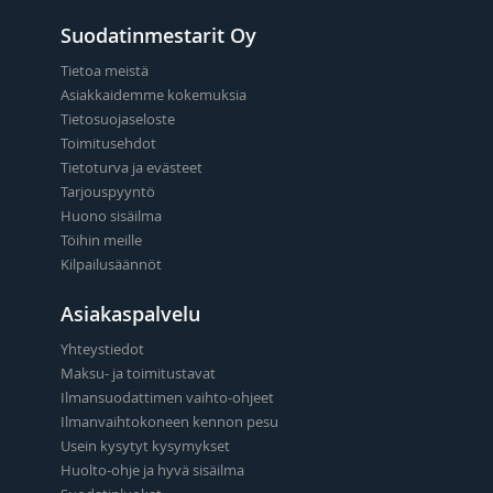
Suodatinmestarit Oy
Tietoa meistä
Asiakkaidemme kokemuksia
Tietosuojaseloste
Toimitusehdot
Tietoturva ja evästeet
Tarjouspyyntö
Huono sisäilma
Töihin meille
Kilpailusäännöt
Asiakaspalvelu
Yhteystiedot
Maksu- ja toimitustavat
Ilmansuodattimen vaihto-ohjeet
Ilmanvaihtokoneen kennon pesu
Usein kysytyt kysymykset
Huolto-ohje ja hyvä sisäilma