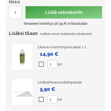
Määrä
Lisää ostoskoriin
Ilmainen toimitus yli 59 €:n tilauksille
Lisäksi tilaan
Likavex kennonpesuaine 1 L
14,90 €
kpl
Lisäkarkeasuodatinpareja
5,90 €
kpl