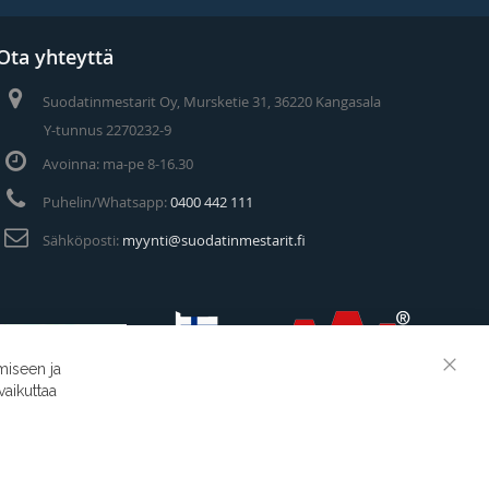
Ota yhteyttä
Suodatinmestarit Oy, Mursketie 31, 36220 Kangasala
Y-tunnus 2270232-9
Avoinna: ma-pe 8-16.30
Puhelin/Whatsapp:
0400 442 111
Sähköposti:
myynti@suodatinmestarit.fi
miseen ja
Clos
vaikuttaa
Cook
Suodatinmestarit © 2026
Bar