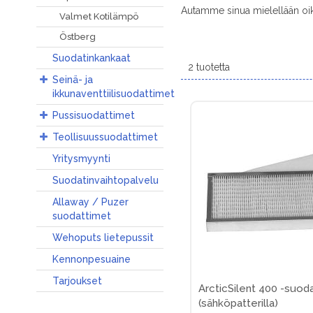
Autamme sinua mielellään oi
Valmet Kotilämpö
Östberg
Suodatinkankaat
2
tuotetta
Seinä- ja
ikkunaventtiilisuodattimet
Pussisuodattimet
Teollisuussuodattimet
Yritysmyynti
Suodatinvaihtopalvelu
Allaway / Puzer
suodattimet
Wehoputs lietepussit
Kennonpesuaine
Tarjoukset
ArcticSilent 400 -suod
(sähköpatterilla)