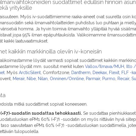
ilmanvaihtokoneiden suodattimet edullisin hinnoin asunto
ekä yrityksille
isuuteen. Myös iv-suodattimiemme raaka-aineet ovat suurelta osin kot
ilmansuodatin sekä ilmanvaihtolaitteiden puhdistus luo puhtaan ja miell
äivänselvä homma. Ja hyvin toimiva ilmanvaihto ylläpitää hyvää sisäilma
stavat jopa 95% ilman epäpuhtauksista. Valikoimamme ilmansuodattimet 
ät kaikki laatuvaatimukset.
 kaikkiin markkinoilla oleviin iv-koneisiin
likoimastamme löydät varmasti sopivat suodattimet kaikkiin markkinoi
imastamme löydät mm. suositut merkit kuten
Vallox/Ilmava/MUH
,
Ilto
met
. Myös
ArcticSilent
, Comfortzone,
Dantherm
,
Deekax
,
Flexit
,
FLF -k
fovent,
Merair
,
Nibe
,
Nilan
,
Onninen/Onnline
,
Parmair
,
Purmo
,
Recair
,
Su
nta
iedoista mitkä suodattimet sopivat koneeseen.
=F7)-suodatin suodattaa tehokkaasti.
Se suodattaa pienhiukkaset j
odatusluokan ePM1 60% (=F7) -suodatin on myös riittävän hyvä siitepöl
aso saavutetaan ePM1 60% (=F7) -suodatusluokan suodattimella, jote
ettävän tulopuolella.