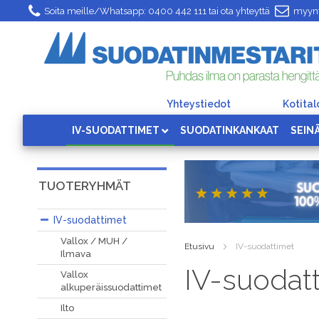
Skip
Soita meille/Whatsapp:
0400 442 111
tai ota yhteyttä
myynt
to
Content
Yhteystiedot
Kotita
IV-SUODATTIMET
SUODATINKANKAAT
SEIN
TUOTERYHMÄT
IV-suodattimet
Vallox / MUH /
Etusivu
IV-suodattimet
Ilmava
IV-suodat
Vallox
alkuperäissuodattimet
Ilto