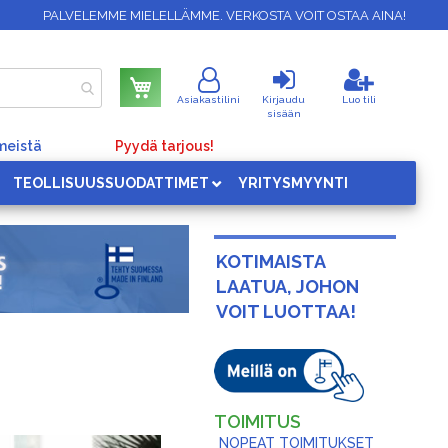
PALVELEMME MIELELLÄMME. VERKOSTA VOIT OSTAA AINA!
Ostoskori
Asiakastilini
Kirjaudu
Luo tili
sisään
meistä
Pyydä tarjous!
TEOLLISUUSSUODATTIMET
YRITYSMYYNTI
KOTIMAISTA
LAATUA, JOHON
VOIT LUOTTAA!
TOIMITUS
NOPEAT TOIMITUKSET