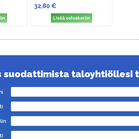
32,80 €
iin
Lisää ostoskoriin
suodattimista taloyhtiöllesi ta
mi
ti
lin
ti