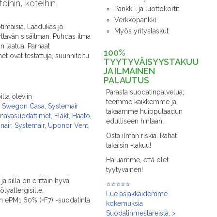
ihin, koteihin,
Pankki- ja luottokortit
Verkkopankki
imaisia. Laadukas ja
Myös yrityslaskut
yttävän sisäilman. Puhdas ilma
n laatua. Parhaat
100%
ovat testattuja, suunniteltu
TYYTYVÄISYYSTAKUU
JA ILMAINEN
PALAUTUS
Parasta suodatinpalvelua;
lla oleviin
teemme kaikkemme ja
 / Swegon Casa
,
Systemair
takaamme huippulaadun
anavasuodattimet
,
Fläkt
,
Haato
,
edulliseen hintaan.
nair
,
Systemair
,
Uponor Vent
,
Osta ilman riskiä. Rahat
takaisin -takuu!
Haluamme, että olet
tyytyväinen!
a sillä on erittäin hyvä
⭐⭐⭐⭐⭐
yallergisille.
Lue asiakkaidemme
n ePM1 60% (=F7) -suodatinta
kokemuksia
Suodatinmestareista. >