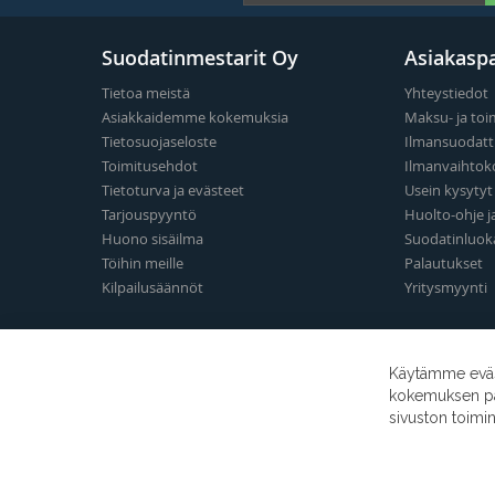
Suodatinmestarit Oy
Asiakaspa
Tietoa meistä
Yhteystiedot
Asiakkaidemme kokemuksia
Maksu- ja toi
Tietosuojaseloste
Ilmansuodatt
Toimitusehdot
Ilmanvaihtok
Tietoturva ja evästeet
Usein kysyty
Tarjouspyyntö
Huolto-ohje j
Huono sisäilma
Suodatinluok
Töihin meille
Palautukset
Kilpailusäännöt
Yritysmyynti
Käytämme eväst
kokemuksen para
sivuston toimi