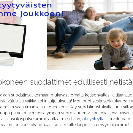
okoneen suodattimet edullisesti netistä
an suodatinvalikoimaan mukavasti omalla kotisohvallasi ja tilaa laad
stä kätevästi vaikka kotiinkuljetuksella! Monipuolisesta verkkokaupa
 mihin vaan ilmanvaihtokoneeseen. Käy suodatinostoksilla juuri silloin
kauppa palvelee verkossa ympäri vuorokauden viikon jokaisena päivänä.
säksi asiakaspalvelumme auttaa mielellään,
ota yhteyttä
. Tervetuloa os
odattimien verkkokauppaan, soita meille tai poikkea myymäläämme!