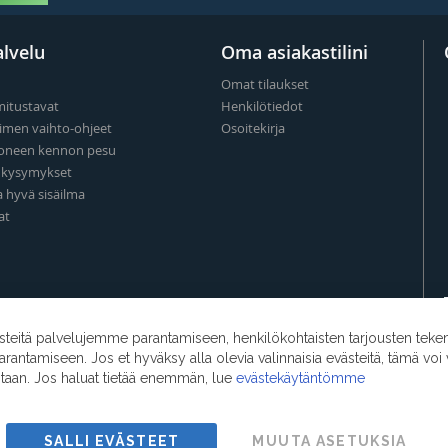
lvelu
Oma asiakastilini
Omat tilaukset
mitustavat
Henkilötiedot
imen vaihto-ohjeet
Osoitekirja
oneen kennon pesu
t kysymykset
a hyvä sisäilma
at
eitä palvelujemme parantamiseen, henkilökohtaisten tarjousten teke
ntamiseen. Jos et hyväksy alla olevia valinnaisia evästeitä, tämä voi 
ntaan. Jos haluat tietää enemmän, lue
evästekäytäntömme
SALLI EVÄSTEET
MUUTA ASETUKSIA