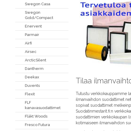
Swegon Casa
Swegon
Gold/Compact
Enervent
Parmair
Airfi
Airsec
ArcticSilent
Dantherm
Deekax
Tilaa ilmanvaiht
Duvents
Tutustu verkkokauppamme laaja
Flexit
ilmanvaihdon suodattimet neti
FLF
sopivat suodattimet melkeinpä
kanavasuodattimet
Suodatinmestarit.fi:n verkko
Fläkt Woods
suodattimien verkkokaupan li
kotimaiseen ilmanvaihdon su
Fresco Futura