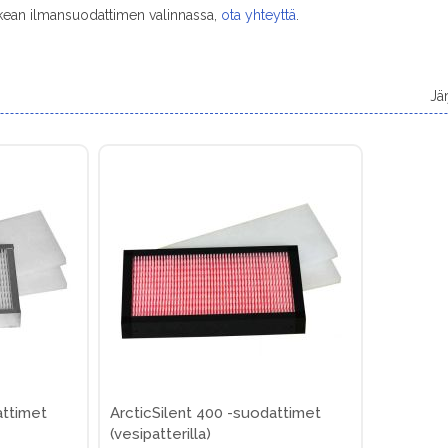
kean ilmansuodattimen valinnassa,
ota yhteyttä
.
Jä
attimet
ArcticSilent 400 -suodattimet
(vesipatterilla)