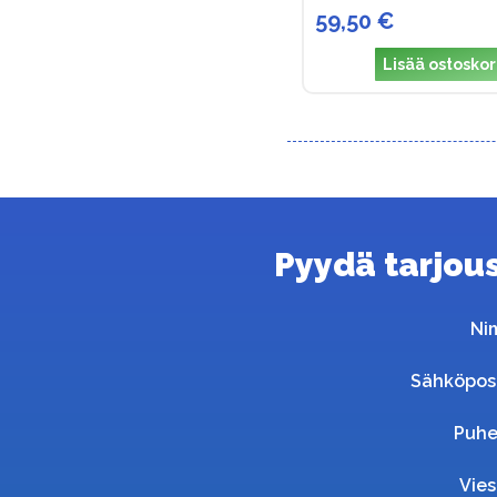
59,50 €
Lisää ostoskor
Pyydä tarjous 
Ni
Sähköpos
Puhe
Vies