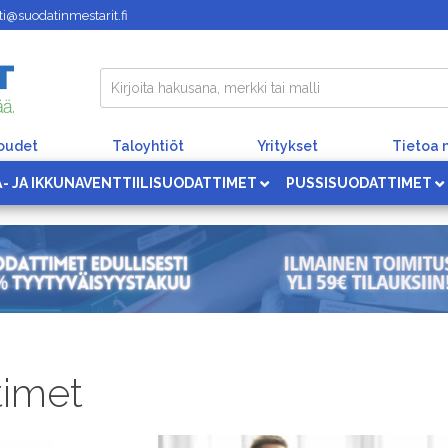
i@suodatinmestarit.fi
loudet
Taloyhtiöt
Yritykset
Tietoa 
Ä- JA IKKUNAVENTTIILISUODATTIMET
PUSSISUODATTIMET
timet