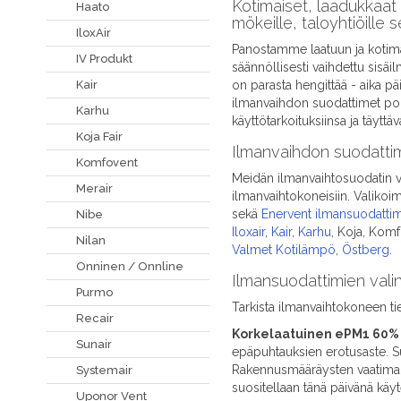
Kotimaiset, laadukkaat 
Haato
mökeille, taloyhtiöille s
IloxAir
Panostamme laatuun ja kotima
IV Produkt
säännöllisesti vaihdettu sisä
on parasta hengittää - aika p
Kair
ilmanvaihdon suodattimet poi
Karhu
käyttötarkoituksiinsa ja täyttäv
Koja Fair
Ilmanvaihdon suodattimet
Komfovent
Meidän ilmanvaihtosuodatin va
Merair
ilmanvaihtokoneisiin. Valiko
sekä
Enervent ilmansuodatti
Nibe
Iloxair
,
Kair
,
Karhu
, Koja, Kom
Nilan
Valmet Kotilämpö
,
Östberg
.
Onninen / Onnline
Ilmansuodattimien vali
Purmo
Tarkista ilmanvaihtokoneen t
Recair
Korkelaatuinen ePM1 60% (
Sunair
epäpuhtauksien erotusaste. Su
Rakennusmääräysten vaatima t
Systemair
suositellaan tänä päivänä käyt
Uponor Vent