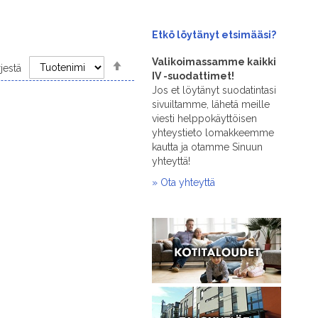
Etkö löytänyt
etsimääsi?
Set
Valikoimassamme kaikki
rjestä
Descending
IV -suodattimet!
Direction
Jos et löytänyt suodatintasi
sivuiltamme, lähetä meille
viesti helppokäyttöisen
yhteystieto lomakkeemme
kautta ja otamme Sinuun
yhteyttä!
» Ota yhteyttä