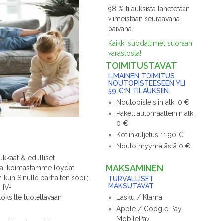
98 % tilauksista lähetetään
viimeistään seuraavana
päivänä.
Kaikki suodattimet suoraan
varastosta!
TOIMITUSTAVAT
ILMAINEN TOIMITUS
NOUTOPISTEESEEN YLI
59 €:N TILAUKSIIN.
Noutopisteisiin alk. 0 €
Pakettiautomaatteihin alk.
0 €
Kotiinkuljetus 11,90 €
Nouto myymälästä 0 €
ukkaat & edulliset
MAKSAMINEN
n valikoimastamme löydät
 kun Sinulle parhaiten sopii;
TURVALLISET
MAKSUTAVAT
 IV-
Lasku / Klarna
toksille luotettavaan
Apple / Google Pay,
MobilePay