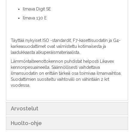
Ilmava Digit SE
Ilmava 130 E
Täyttää nykyiset ISO -standardit, F7-kasettisuodatin ja G4-
karkeasuodattimet ovat valmistettu kotimaisesta ja
laadukkaasta alkuperäismateriaalista.
Lämmöntalteenottokennon puhdistat helposti Likavex
kennonpesuaineella. Säännöllisesti vaihdettava
ilmansuodatin on erittäin tärkeä osa toimivaa ilmanvaihtoa.
Suodattimien suositeltu vaihtoväli on vähintään 2 krt
vuodessa.
Arvostelut
Huolto-ohje