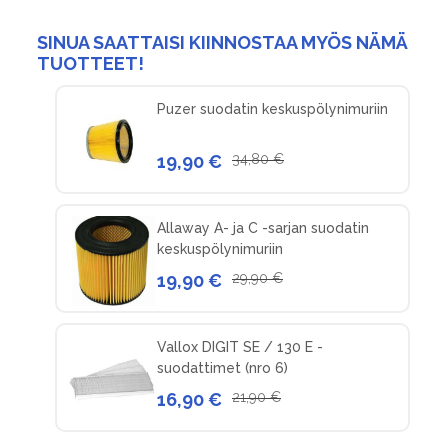
SINUA SAATTAISI KIINNOSTAA MYÖS NÄMÄ
TUOTTEET!
Puzer suodatin keskuspölynimuriin
19,90 €
34,80 €
Allaway A- ja C -sarjan suodatin
keskuspölynimuriin
19,90 €
29,90 €
Vallox DIGIT SE / 130 E -
suodattimet (nro 6)
16,90 €
21,90 €