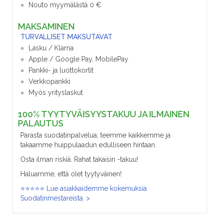
Nouto myymälästä 0 €
MAKSAMINEN
TURVALLISET MAKSUTAVAT
Lasku / Klarna
Apple / Google Pay, MobilePay
Pankki- ja luottokortit
Verkkopankki
Myös yrityslaskut
100% TYYTYVÄISYYSTAKUU JA ILMAINEN
PALAUTUS
Parasta suodatinpalvelua; teemme kaikkemme ja
takaamme huippulaadun edulliseen hintaan.
Osta ilman riskiä. Rahat takaisin -takuu!
Haluamme, että olet tyytyväinen!
⭐⭐⭐⭐⭐ Lue asiakkaidemme kokemuksia
Suodatinmestareista. >