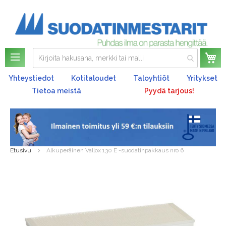
Os
Yhteystiedot
Kotitaloudet
Taloyhtiöt
Yritykset
Tietoa meistä
Pyydä tarjous!
Etusivu
Alkuperäinen Vallox 130 E -suodatinpakkaus nro 6
Skip
to
the
end
of
the