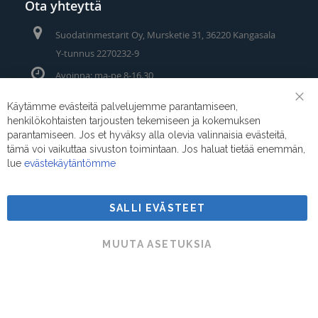
Ota yhteyttä
Suodatinmestarit Oy, Mursketie 31, 36220 Kangasala
Y-tunnus 2270232-9
Avoinna: ma-pe 8-16.30
Puhelin/Whatsapp:
0400 442 111
Käytämme evästeitä palvelujemme parantamiseen,
Clo
henkilökohtaisten tarjousten tekemiseen ja kokemuksen
Coo
Sähköposti:
myynti@suodatinmestarit.fi
Bar
parantamiseen. Jos et hyväksy alla olevia valinnaisia evästeitä,
tämä voi vaikuttaa sivuston toimintaan. Jos haluat tietää enemmän,
lue
evästekäytäntömme
SALLI EVÄSTEET
Suodatinmestarit © 2026
MUUTA ASETUKSIA