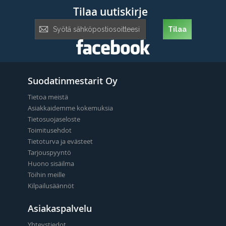
Tilaa uutiskirje
Tilaa
Tilaa
uutiskirje:
Suodatinmestarit Oy
Tietoa meistä
Asiakkaidemme kokemuksia
Tietosuojaseloste
Toimitusehdot
Tietoturva ja evästeet
Tarjouspyyntö
Huono sisäilma
Töihin meille
Kilpailusäännöt
Asiakaspalvelu
Yhteystiedot