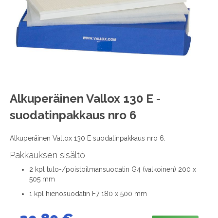
images
gallery
Skip
Alkuperäinen Vallox 130 E -
to
suodatinpakkaus nro 6
the
beginning
of
Alkuperäinen Vallox 130 E suodatinpakkaus nro 6.
the
images
Pakkauksen sisältö
gallery
2 kpl tulo-/poistoilmansuodatin G4 (valkoinen) 200 x
505 mm
1 kpl hienosuodatin F7 180 x 500 mm