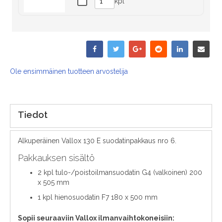
kpl
Ole ensimmäinen tuotteen arvostelija
Tiedot
Alkuperäinen Vallox 130 E suodatinpakkaus nro 6.
Pakkauksen sisältö
2 kpl tulo-/poistoilmansuodatin G4 (valkoinen) 200
x 505 mm
1 kpl hienosuodatin F7 180 x 500 mm
Sopii seuraaviin Vallox ilmanvaihtokoneisiin: