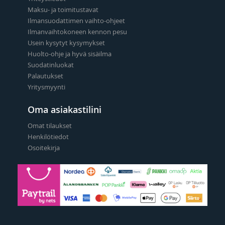
Maksu- ja toimitustavat
Ilmansuodattimen vaihto-ohjeet
Ilmanvaihtokoneen kennon pesu
Usein kysytyt kysymykset
Huolto-ohje ja hyvä sisäilma
Suodatinluokat
Palautukset
Yritysmyynti
Oma asiakastilini
Omat tilaukset
Henkilötiedot
Osoitekirja