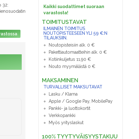
 32:
Kaikki suodattimet suoraan
hienosuodatin
varastosta!
TOIMITUSTAVAT
ILMAINEN TOIMITUS
NOUTOPISTEESEEN YLI 59 €:N
rastossa
TILAUKSIIN.
Noutopisteisiin alk. 0 €
Pakettiautomaatteihin alk. 0 €
Kotiinkuljetus 11,90 €
Nouto myymälästä 0 €
MAKSAMINEN
TURVALLISET MAKSUTAVAT
Lasku / Klarna
Apple / Google Pay, MobilePay
Pankki- ja luottokortit
Verkkopankki
Myös yrityslaskut
100% TYYTYVÄISYYSTAKUU