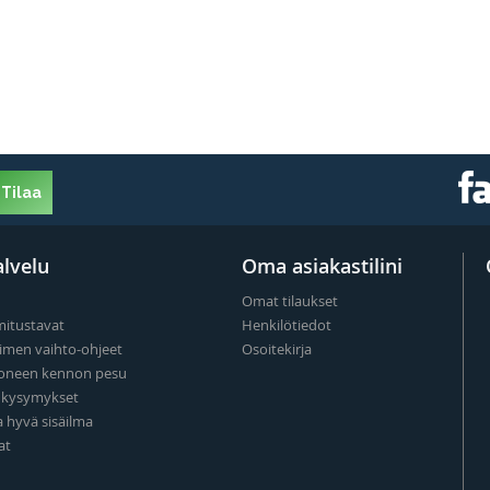
Tilaa
lvelu
Oma asiakastilini
Omat tilaukset
mitustavat
Henkilötiedot
imen vaihto-ohjeet
Osoitekirja
oneen kennon pesu
t kysymykset
a hyvä sisäilma
at