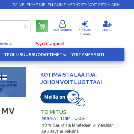
PALVELEMME MIELELLÄMME. VERKOSTA VOIT OSTAA AINA!
Ostoskori
Asiakastilini
Kirjaudu
Luo tili
sisään
meistä
Pyydä tarjous!
TEOLLISUUSSUODATTIMET
YRITYSMYYNTI
KOTIMAISTA LAATUA,
JOHON VOIT LUOTTAA!
K MV
TOIMITUS
NOPEAT TOIMITUKSET
98 % tilauksista lähetetään viimeistään
seuraavana päivänä.