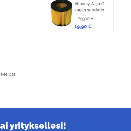
Allaway A- ja C -
sarjan suodatin
keskuspölynimuriin
29,90 €
19,90 €
ärkeä osa
i yrityksellesi!