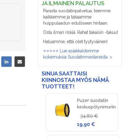
JA ILMAINEN PALAUTUS
Parasta suodatinpalvelua; teemme
kaikkemme ja takaamme
huippulaadun edulliseen hintaan.
Osta ilman riskiä. Rahat takaisin -takuu!
Haluamme, että olet tyytyväinen!
⭐⭐⭐⭐⭐ Lue asiakkaidemme
kokemuksia Suodatinmestareista. >
SINUA SAATTAISI
KIINNOSTAA MYÖS NÄMÄ
TUOTTEET!
Puzer suodatin
keskuspölynimuriin
34,80 €
19,90 €