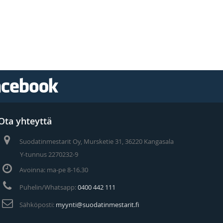
Ota yhteyttä
Suodatinmestarit Oy, Mursketie 31, 36220 Kangasala
Y-tunnus 2270232-9
Avoinna: ma-pe 8-16.30
Puhelin/Whatsapp:
0400 442 111
Sähköposti:
myynti@suodatinmestarit.fi