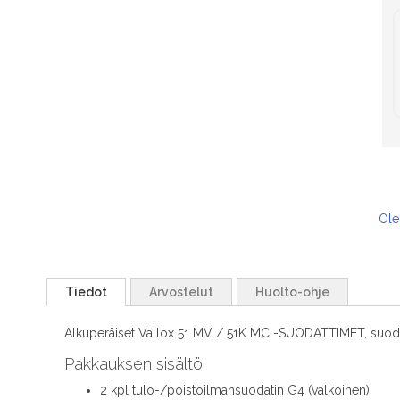
Ole
Tiedot
Arvostelut
Huolto-ohje
Alkuperäiset Vallox 51 MV / 51K MC -SUODATTIMET, suoda
Pakkauksen sisältö
2 kpl tulo-/poistoilmansuodatin G4 (valkoinen)