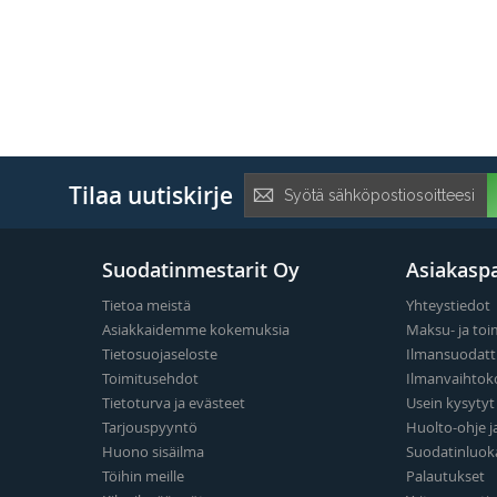
Tilaa
Tilaa uutiskirje
uutiskirje:
Suodatinmestarit Oy
Asiakaspa
Tietoa meistä
Yhteystiedot
Asiakkaidemme kokemuksia
Maksu- ja toi
Tietosuojaseloste
Ilmansuodatt
Toimitusehdot
Ilmanvaihtok
Tietoturva ja evästeet
Usein kysyty
Tarjouspyyntö
Huolto-ohje j
Huono sisäilma
Suodatinluok
Töihin meille
Palautukset