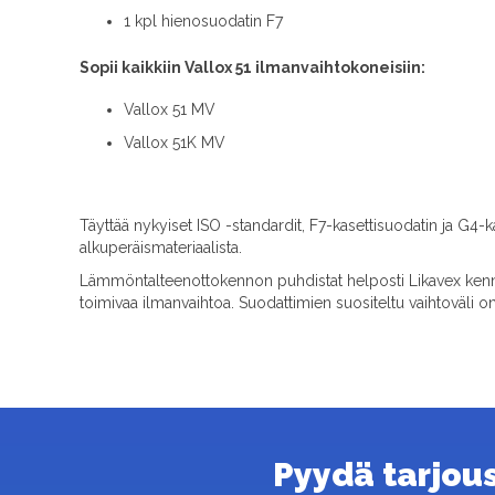
1 kpl hienosuodatin F7
Sopii kaikkiin Vallox 51 ilmanvaihtokoneisiin:
Vallox 51 MV
Vallox 51K MV
Täyttää nykyiset ISO -standardit, F7-kasettisuodatin ja G4-
alkuperäismateriaalista.
Lämmöntalteenottokennon puhdistat helposti Likavex kennon
toimivaa ilmanvaihtoa. Suodattimien suositeltu vaihtoväli o
Pyydä tarjous 