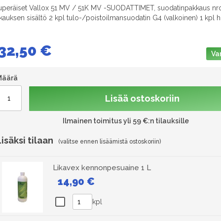
uperäiset Vallox 51 MV / 51K MV -SUODATTIMET, suodatinpakkaus nro
kauksen sisältö 2 kpl tulo-/poistoilmansuodatin G4 (valkoinen) 1 kpl 
32,50 €
Va
Määrä
Lisää ostoskoriin
Ilmainen toimitus yli 59 €:n tilauksille
Lisäksi tilaan
Likavex kennonpesuaine 1 L
14,90 €
kpl