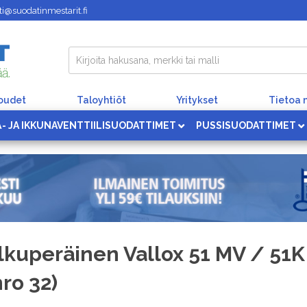
i@suodatinmestarit.fi
loudet
Taloyhtiöt
Yritykset
Tietoa 
Ä- JA IKKUNAVENTTIILISUODATTIMET
PUSSISUODATTIMET
lkuperäinen Vallox 51 MV / 51
nro 32)