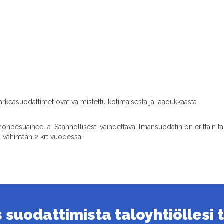
karkeasuodattimet ovat valmistettu kotimaisesta ja laadukkaasta
pesuaineella. Säännöllisesti vaihdettava ilmansuodatin on erittäin t
n vähintään 2 krt vuodessa.
suodattimista taloyhtiöllesi ta