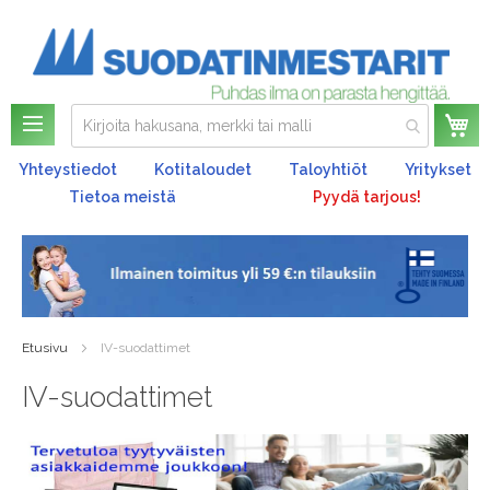
Os
Yhteystiedot
Kotitaloudet
Taloyhtiöt
Yritykset
Tietoa meistä
Pyydä tarjous!
Etusivu
IV-suodattimet
IV-suodattimet