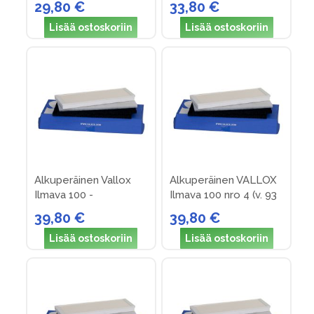
29,80 €
33,80 €
(v. 83-90)
Lisää ostoskoriin
Lisää ostoskoriin
Alkuperäinen Vallox
Alkuperäinen VALLOX
Ilmava 100 -
Ilmava 100 nro 4 (v. 93
suodatinpakkaus nro 3
->)
39,80 €
39,80 €
(v. 90-93)
Lisää ostoskoriin
Lisää ostoskoriin