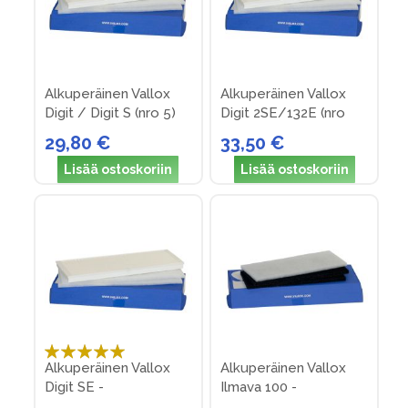
Alkuperäinen Vallox
Alkuperäinen Vallox
Digit / Digit S (nro 5)
Digit 2SE/132E (nro
18)
29,80 €
33,50 €
Lisää ostoskoriin
Lisää ostoskoriin
Arvosana:
Alkuperäinen Vallox
Alkuperäinen Vallox
100%
Digit SE -
Ilmava 100 -
suodatinpakkaus nro 6
suodatinpakkaus nro 2