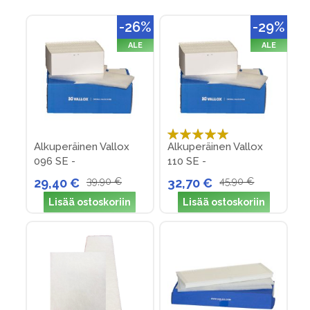
Direction
-26%
-29%
ALE
ALE
Arvosana:
Alkuperäinen Vallox
Alkuperäinen Vallox
100%
096 SE -
110 SE -
suodatinpakkaus nro
suodatinpakkaus nro
29,40 €
39,90 €
32,70 €
45,90 €
27
22
Lisää ostoskoriin
Lisää ostoskoriin