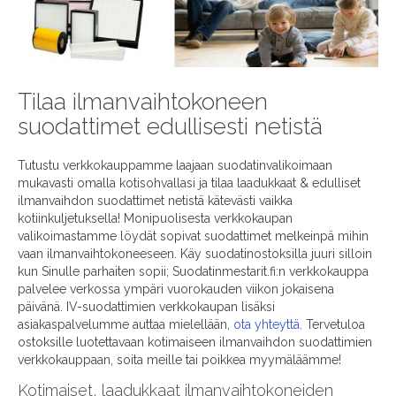
Tilaa ilmanvaihtokoneen
suodattimet edullisesti netistä
Tutustu verkkokauppamme laajaan suodatinvalikoimaan
mukavasti omalla kotisohvallasi ja tilaa laadukkaat & edulliset
ilmanvaihdon suodattimet netistä kätevästi vaikka
kotiinkuljetuksella! Monipuolisesta verkkokaupan
valikoimastamme löydät sopivat suodattimet melkeinpä mihin
vaan ilmanvaihtokoneeseen. Käy suodatinostoksilla juuri silloin
kun Sinulle parhaiten sopii; Suodatinmestarit.fi:n verkkokauppa
palvelee verkossa ympäri vuorokauden viikon jokaisena
päivänä. IV-suodattimien verkkokaupan lisäksi
asiakaspalvelumme auttaa mielellään,
ota yhteyttä
. Tervetuloa
ostoksille luotettavaan kotimaiseen ilmanvaihdon suodattimien
verkkokauppaan, soita meille tai poikkea myymäläämme!
Kotimaiset, laadukkaat ilmanvaihtokoneiden