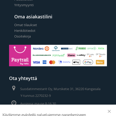
Yritysmyynti
Oma asiakastilini
Omat tilaukset
Henkilötiedot
Osoitekirja
Ota yhteyttä
Suodatinmestarit Oy, Mursketie 31, 36220 Kangasala
Y-tunnus 2270232-9
Avoinna: ma-pe 8-16.30
Puhelin/Whatsapp:
0400 442 111
Käytämme evästeitä palvelujemme parantamiseen,