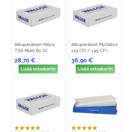
Alkuperäinen Vallox
Alkuperäiset MyVallox
TSK Multi 80 SC
119 CFI / 149 CFI -
suodattimet (nro 20)
suodattimet (Nro 36)
28,70 €
36,90 €
Lisää ostoskoriin
Lisää ostoskoriin
Arvosana:
Arvosana: