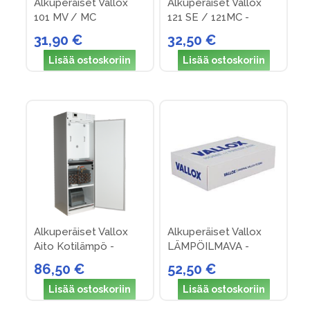
Alkuperäiset Vallox
Alkuperäiset Vallox
100%
100%
101 MV / MC
121 SE / 121MC -
suodattimet (nro 31)
suodattimet (nro 21)
31,90 €
32,50 €
Lisää ostoskoriin
Lisää ostoskoriin
Alkuperäiset Vallox
Alkuperäiset Vallox
Aito Kotilämpö -
LÄMPÖILMAVA -
suodattimet (Nro 30)
suodattimet (nro 10)
86,50 €
52,50 €
Lisää ostoskoriin
Lisää ostoskoriin