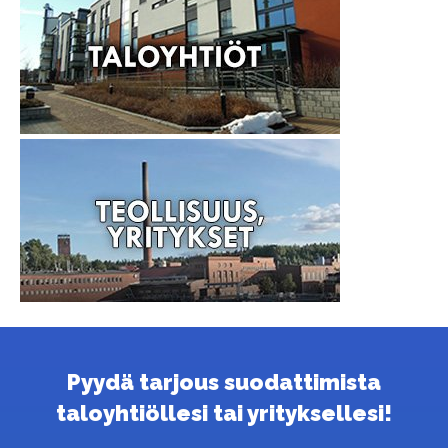
Pyydä tarjous suodattimista
taloyhtiöllesi tai yrityksellesi!