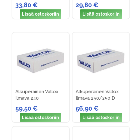
suodatinpakkus nro 2
suodatinpakkaus nro 5
33,80 €
29,80 €
(v. 83-90)
Lisää ostoskoriin
Lisää ostoskoriin
Alkuperäinen Vallox
Alkuperäinen Vallox
Ilmava 240
Ilmava 250/250 D
suodattimet (nro 8)
suodattimet (nro 9)
59,50 €
56,90 €
Lisää ostoskoriin
Lisää ostoskoriin