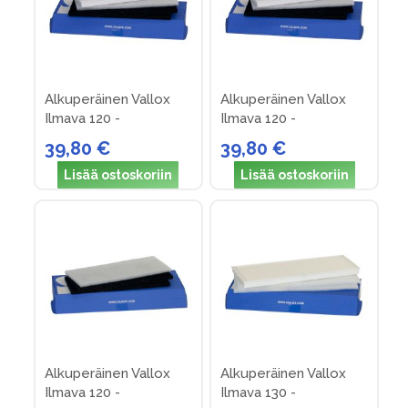
Alkuperäinen Vallox
Alkuperäinen Vallox
Ilmava 120 -
Ilmava 120 -
suodatinpakkaus nro 3
suodatinpakkaus nro 4
39,80 €
39,80 €
(v. 90-93)
(v. 93 ->)
Lisää ostoskoriin
Lisää ostoskoriin
Alkuperäinen Vallox
Alkuperäinen Vallox
Ilmava 120 -
Ilmava 130 -