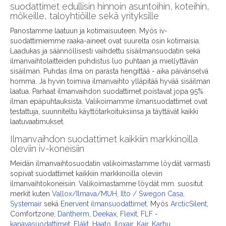
suodattimet edullisin hinnoin asuntoihin, koteihin,
mökeille, taloyhtiöille sekä yrityksille
Panostamme laatuun ja kotimaisuuteen. Myös iv-
suodattimiemme raaka-aineet ovat suurelta osin kotimaisia.
Laadukas ja säännöllisesti vaihdettu sisäilmansuodatin sekä
ilmanvaihtolaitteiden puhdistus luo puhtaan ja miellyttävän
sisäilman. Puhdas ilma on parasta hengittää - aika päivänselvä
homma. Ja hyvin toimiva ilmanvaihto ylläpitää hyvää sisäilman
laatua. Parhaat ilmanvaihdon suodattimet poistavat jopa 95%
ilman epäpuhtauksista. Valikoimamme ilmansuodattimet ovat
testattuja, suunniteltu käyttötarkoituksiinsa ja täyttävät kaikki
laatuvaatimukset.
Ilmanvaihdon suodattimet kaikkiin markkinoilla
oleviin iv-koneisiin
Meidän ilmanvaihtosuodatin valikoimastamme löydät varmasti
sopivat suodattimet kaikkiin markkinoilla oleviin
ilmanvaihtokoneisiin. Valikoimastamme löydät mm. suositut
merkit kuten
Vallox/Ilmava/MUH
,
Ilto / Swegon Casa
,
Systemair
sekä
Enervent ilmansuodattimet
. Myös
ArcticSilent
,
Comfortzone,
Dantherm
,
Deekax
,
Flexit
,
FLF -
kanavasuodattimet
,
Fläkt
,
Haato
,
Iloxair
,
Kair
,
Karhu
,