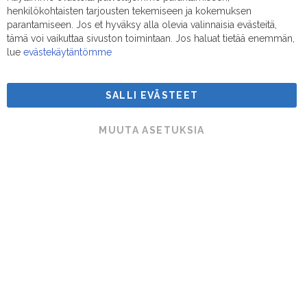
Clo
henkilökohtaisten tarjousten tekemiseen ja kokemuksen
Coo
Sähköposti:
myynti@suodatinmestarit.fi
Bar
parantamiseen. Jos et hyväksy alla olevia valinnaisia evästeitä,
tämä voi vaikuttaa sivuston toimintaan. Jos haluat tietää enemmän,
lue
evästekäytäntömme
SALLI EVÄSTEET
Suodatinmestarit © 2026
MUUTA ASETUKSIA