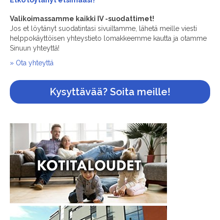
Etkö löytänyt
etsimääsi?
Valikoimassamme kaikki IV -suodattimet!
Jos et löytänyt suodatintasi sivuiltamme, lähetä meille viesti
helppokäyttöisen yhteystieto lomakkeemme kautta ja otamme
Sinuun yhteyttä!
» Ota yhteyttä
Kysyttävää? Soita meille!