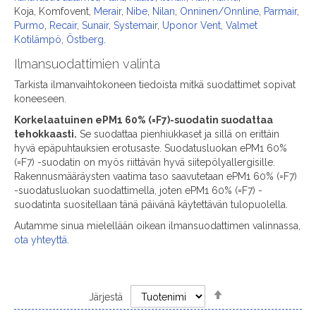
Koja, Komfovent,
Merair
,
Nibe
,
Nilan
,
Onninen/Onnline
,
Parmair
,
Purmo
,
Recair
,
Sunair
,
Systemair
,
Uponor Vent
,
Valmet
Kotilämpö
,
Östberg
.
Ilmansuodattimien valinta
Tarkista ilmanvaihtokoneen tiedoista mitkä suodattimet sopivat
koneeseen.
Korkelaatuinen ePM1 60% (=F7)-suodatin suodattaa
tehokkaasti.
Se suodattaa pienhiukkaset ja sillä on erittäin
hyvä epäpuhtauksien erotusaste. Suodatusluokan ePM1 60%
(=F7) -suodatin on myös riittävän hyvä siitepölyallergisille.
Rakennusmääräysten vaatima taso saavutetaan ePM1 60% (=F7)
-suodatusluokan suodattimella, joten ePM1 60% (=F7) -
suodatinta suositellaan tänä päivänä käytettävän tulopuolella.
Autamme sinua mielellään oikean ilmansuodattimen valinnassa,
ota yhteyttä
.
Set
Järjestä
Descending