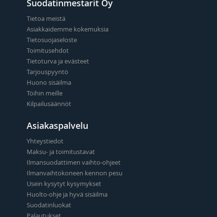
Suodatinmestarit Oy
Tietoa meistä
Asiakkaidemme kokemuksia
Tietosuojaseloste
Toimitusehdot
Tietoturva ja evästeet
Tarjouspyyntö
Huono sisäilma
Töihin meille
Kilpailusäännöt
Asiakaspalvelu
Yhteystiedot
Maksu- ja toimitustavat
Ilmansuodattimen vaihto-ohjeet
Ilmanvaihtokoneen kennon pesu
Usein kysytyt kysymykset
Huolto-ohje ja hyvä sisäilma
Suodatinluokat
Palautukset