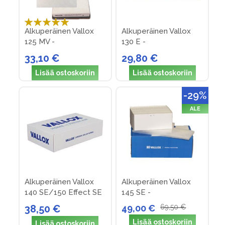
Arvosana:
Alkuperäinen Vallox
Alkuperäinen Vallox
100%
125 MV -
130 E -
suodatinpakkaus nro
suodatinpakkaus nro 6
33,10 €
29,80 €
35
Lisää ostoskoriin
Lisää ostoskoriin
-29%
ALE
Alkuperäinen Vallox
Alkuperäinen Vallox
140 SE/150 Effect SE
145 SE -
suodattimet (nro 16)
suodatinpakkaus nro
38,50 €
49,00 €
69,50 €
28
Lisää ostoskoriin
Lisää ostoskoriin