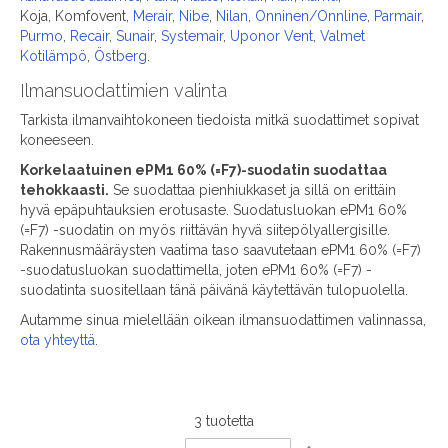
Koja, Komfovent,
Merair
,
Nibe
,
Nilan
,
Onninen/Onnline
,
Parmair
,
Purmo
,
Recair
,
Sunair
,
Systemair
,
Uponor Vent
,
Valmet
Kotilämpö
,
Östberg
.
Ilmansuodattimien valinta
Tarkista ilmanvaihtokoneen tiedoista mitkä suodattimet sopivat
koneeseen.
Korkelaatuinen ePM1 60% (=F7)-suodatin suodattaa
tehokkaasti.
Se suodattaa pienhiukkaset ja sillä on erittäin
hyvä epäpuhtauksien erotusaste. Suodatusluokan ePM1 60%
(=F7) -suodatin on myös riittävän hyvä siitepölyallergisille.
Rakennusmääräysten vaatima taso saavutetaan ePM1 60% (=F7)
-suodatusluokan suodattimella, joten ePM1 60% (=F7) -
suodatinta suositellaan tänä päivänä käytettävän tulopuolella.
Autamme sinua mielellään oikean ilmansuodattimen valinnassa,
ota yhteyttä
.
3
tuotetta
Set