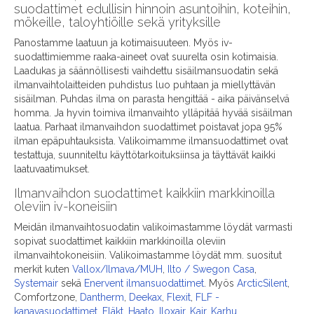
suodattimet edullisin hinnoin asuntoihin, koteihin,
mökeille, taloyhtiöille sekä yrityksille
Panostamme laatuun ja kotimaisuuteen. Myös iv-
suodattimiemme raaka-aineet ovat suurelta osin kotimaisia.
Laadukas ja säännöllisesti vaihdettu sisäilmansuodatin sekä
ilmanvaihtolaitteiden puhdistus luo puhtaan ja miellyttävän
sisäilman. Puhdas ilma on parasta hengittää - aika päivänselvä
homma. Ja hyvin toimiva ilmanvaihto ylläpitää hyvää sisäilman
laatua. Parhaat ilmanvaihdon suodattimet poistavat jopa 95%
ilman epäpuhtauksista. Valikoimamme ilmansuodattimet ovat
testattuja, suunniteltu käyttötarkoituksiinsa ja täyttävät kaikki
laatuvaatimukset.
Ilmanvaihdon suodattimet kaikkiin markkinoilla
oleviin iv-koneisiin
Meidän ilmanvaihtosuodatin valikoimastamme löydät varmasti
sopivat suodattimet kaikkiin markkinoilla oleviin
ilmanvaihtokoneisiin. Valikoimastamme löydät mm. suositut
merkit kuten
Vallox/Ilmava/MUH
,
Ilto / Swegon Casa
,
Systemair
sekä
Enervent ilmansuodattimet
. Myös
ArcticSilent
,
Comfortzone,
Dantherm
,
Deekax
,
Flexit
,
FLF -
kanavasuodattimet
,
Fläkt
,
Haato
,
Iloxair
,
Kair
,
Karhu
,