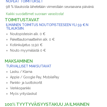
NOPEAT TOIMITUKSET
98 % tilauksista lähetetään viimeistään seuraavana päivänä.
Kaikki suodattimet suoraan varastosta!
TOIMITUSTAVAT
ILMAINEN TOIMITUS NOUTOPISTEESEEN YLI 59 €:N
TILAUKSIIN.
Noutopisteisiin alk. 0 €
Pakettiautomaatteihin alk. 0 €
Kotiinkuljetus 11,90 €
Nouto myymälästä 0 €
MAKSAMINEN
TURVALLISET MAKSUTAVAT
Lasku / Klarna
Apple / Google Pay, MobilePay
Pankki- ja luottokortit
Verkkopankki
Myös yrityslaskut
100% TYYTYVÄISYYSTAKUU JA ILMAINEN