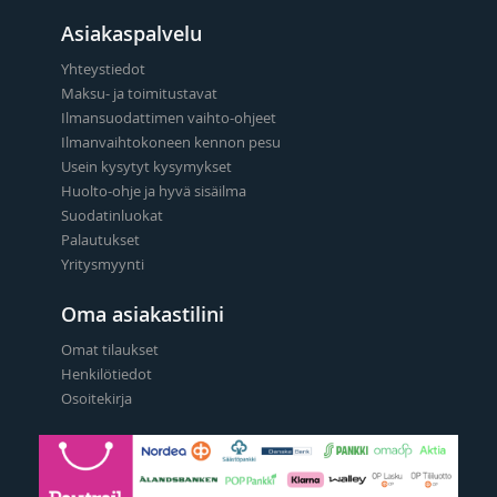
Asiakaspalvelu
Yhteystiedot
Maksu- ja toimitustavat
Ilmansuodattimen vaihto-ohjeet
Ilmanvaihtokoneen kennon pesu
Usein kysytyt kysymykset
Huolto-ohje ja hyvä sisäilma
Suodatinluokat
Palautukset
Yritysmyynti
Oma asiakastilini
Omat tilaukset
Henkilötiedot
Osoitekirja