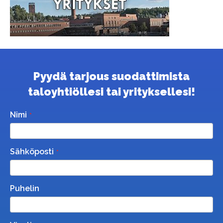
Pyydä tarjous suodattimista
taloyhtiöllesi tai yrityksellesi!
Nimi
Sähköposti
Puhelin