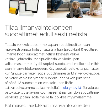
Tilaa ilmanvaihtokoneen
suodattimet edullisesti netistä
Tutustu verkkokauppamme laajaan suodatinvalikoimaan
mukavasti omalla kotisohvallasi ja tilaa laadukkaat & edulliset
ilmanvaihdon suodattimet netistä kätevästi vaikka
kotiinkuljetuksella! Monipuolisesta verkkokaupan
valikoimastamme löydät sopivat suodattimet melkeinpä mihin
vaan ilmanvaihtokoneeseen. Käy suodatinostoksilla juuri silloin
kun Sinulle parhaiten sopii; Suodatinmestarit.fi:n verkkokauppa
palvelee verkossa ympäri vuorokauden viikon jokaisena
päivänä. IV-suodattimien verkkokaupan lisäksi
asiakaspalvelumme auttaa mielellään,
ota yhteyttä
. Tervetuloa
ostoksille luotettavaan kotimaiseen ilmanvaihdon suodattimien
verkkokauppaan, soita meille tai poikkea myymäläämme!
Kotimaiset, laadukkaat ilmanvaihtokoneiden