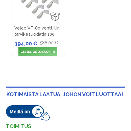
Velco VT-80 venttiiliin
tarvikesuodatin 100
kpl pakkaus
394,00 €
588,00 €
Lisää ostoskoriin
KOTIMAISTA LAATUA, JOHON VOIT LUOTTAA!
TOIMITUS