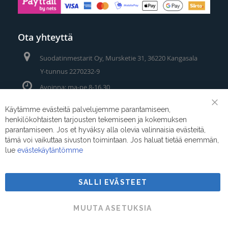
Ota yhteyttä
Suodatinmestarit Oy, Mursketie 31, 36220 Kangasala
Y-tunnus 2270232-9
Avoinna: ma-pe 8-16.30
Puhelin/Whatsapp:
0400 442 111
Käytämme evästeitä palvelujemme parantamiseen,
Clo
henkilökohtaisten tarjousten tekemiseen ja kokemuksen
Coo
Sähköposti:
myynti@suodatinmestarit.fi
Bar
parantamiseen. Jos et hyväksy alla olevia valinnaisia evästeitä,
tämä voi vaikuttaa sivuston toimintaan. Jos haluat tietää enemmän,
lue
evästekäytäntömme
SALLI EVÄSTEET
Suodatinmestarit © 2026
MUUTA ASETUKSIA