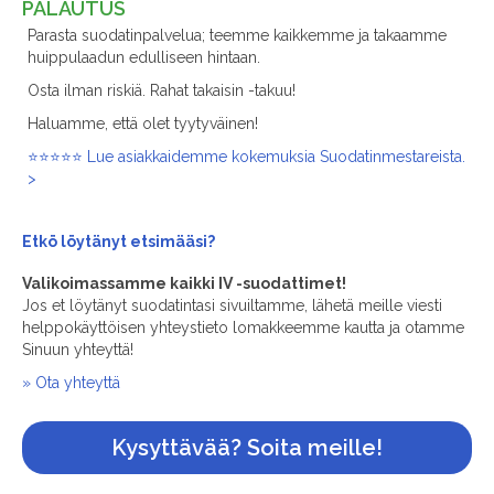
PALAUTUS
Parasta suodatinpalvelua; teemme kaikkemme ja takaamme
huippulaadun edulliseen hintaan.
Osta ilman riskiä. Rahat takaisin -takuu!
Haluamme, että olet tyytyväinen!
⭐⭐⭐⭐⭐ Lue asiakkaidemme kokemuksia Suodatinmestareista.
>
Etkö löytänyt
etsimääsi?
Valikoimassamme kaikki IV -suodattimet!
Jos et löytänyt suodatintasi sivuiltamme, lähetä meille viesti
helppokäyttöisen yhteystieto lomakkeemme kautta ja otamme
Sinuun yhteyttä!
» Ota yhteyttä
Kysyttävää? Soita meille!