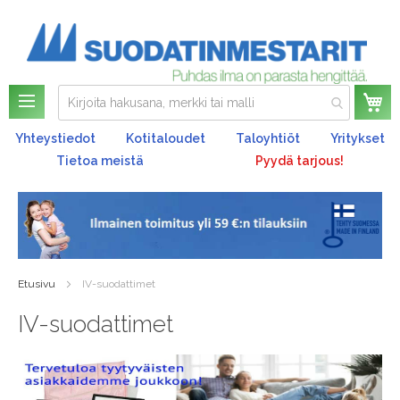
Os
Yhteystiedot
Kotitaloudet
Taloyhtiöt
Yritykset
Tietoa meistä
Pyydä tarjous!
Etusivu
IV-suodattimet
IV-suodattimet