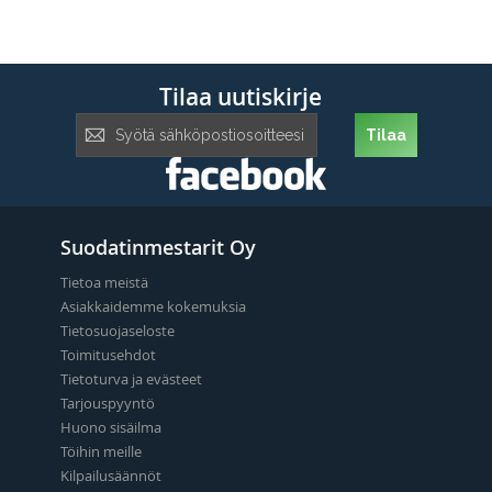
Tilaa uutiskirje
Tilaa
Tilaa
uutiskirje:
Suodatinmestarit Oy
Tietoa meistä
Asiakkaidemme kokemuksia
Tietosuojaseloste
Toimitusehdot
Tietoturva ja evästeet
Tarjouspyyntö
Huono sisäilma
Töihin meille
Kilpailusäännöt