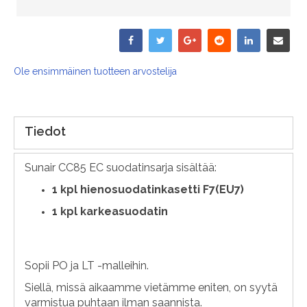
Ole ensimmäinen tuotteen arvostelija
Tiedot
Sunair CC85 EC suodatinsarja sisältää:
1 kpl hienosuodatinkasetti F7(EU7)
1 kpl karkeasuodatin
Sopii PO ja LT -malleihin.
Siellä, missä aikaamme vietämme eniten, on syytä
varmistua puhtaan ilman saannista.