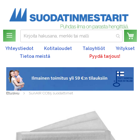
Os
Yhteystiedot
Kotitaloudet
Taloyhtiöt
Yritykset
Tietoa meistä
Pyydä tarjous!
Etusivu
SunAIR CC85 suodattimet
Skip
to
the
end
of
the