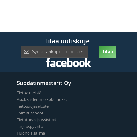
Tilaa uutiskirje
Tilaa
Tilaa
uutiskirje:
Suodatinmestarit Oy
Tietoa meistä
Asiakkaidemme kokemuksia
Tietosuojaseloste
Toimitusehdot
Tietoturva ja evästeet
Tarjouspyyntö
Huono sisäilma