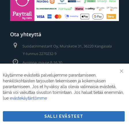
Ota yhteyttä
Suodatinmestarit Oy, Mursketie 31, 36220 Kangasala
Y-tunnus 2270232-9
Avoinna: ma-pe 8-16.30
Puhelin/Whatsapp:
0400 442 111
Käytämme evästeitä palvelujemme parantamiseen,
Clo
henkilökohtaisten tarjousten tekemiseen ja kokemuksen
Coo
Sähköposti:
myynti@suodatinmestarit.fi
Bar
parantamiseen. Jos et hyväksy alla olevia valinnaisia evästeitä,
tämä voi vaikuttaa sivuston toimintaan. Jos haluat tietää enemmän,
lue
evästekäytäntömme
SALLI EVÄSTEET