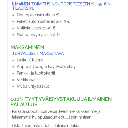
ILMAINEN TOIMITUS NOUTOPISTEESEEN YLI 59 €:N
TILAUKSIIN.
Noutopisteisiin alk. 0 €
Pakettiautomaatteihin alk. 0 €
Kotiinkuljetus 11,90 €
Nouto myymälästä 0 €
MAKSAMINEN
TURVALLISET MAKSUTAVAT
Lasku / Klarna
Apple / Google Pay, MobilePay
Pankki- ja luottokortit
Verkkopankki
Myös yrityslaskut
100% TYYTYVÄISYYSTAKUU JA ILMAINEN
PALAUTUS
Parasta suodatinpalvelua; teemme kaikkemme ja
takaamme huippulaadun edulliseen hintaan.
Osta ilman riskiä. Rahat takaisin -takuu!