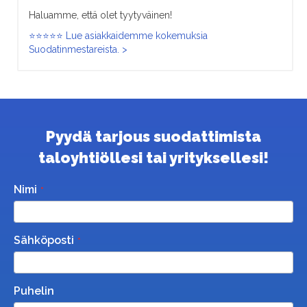
Haluamme, että olet tyytyväinen!
⭐⭐⭐⭐⭐ Lue asiakkaidemme kokemuksia
Suodatinmestareista. >
Pyydä tarjous suodattimista
taloyhtiöllesi tai yrityksellesi!
Nimi
Sähköposti
Puhelin