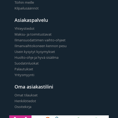
Töihin meille
Kilpailusäännöt
Asiakaspalvelu
Yhteystiedot
Maksu- ja toimitustavat
Ilmansuodattimen vaihto-ohjeet
Ilmanvaihtokoneen kennon pesu
Usein kysytyt kysymykset
Huolto-ohje ja hyvä sisäilma
Suodatinluokat
Palautukset
Yritysmyynti
Oma asiakastilini
Omat tilaukset
Henkilötiedot
Osoitekirja