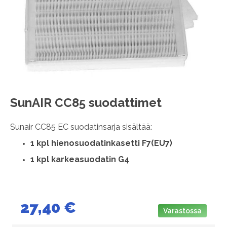
images
gallery
Skip
SunAIR CC85 suodattimet
to
the
Sunair CC85 EC suodatinsarja sisältää:
beginning
of
1 kpl hienosuodatinkasetti F7(EU7)
the
1 kpl karkeasuodatin G4
images
gallery
27,40 €
Varastossa