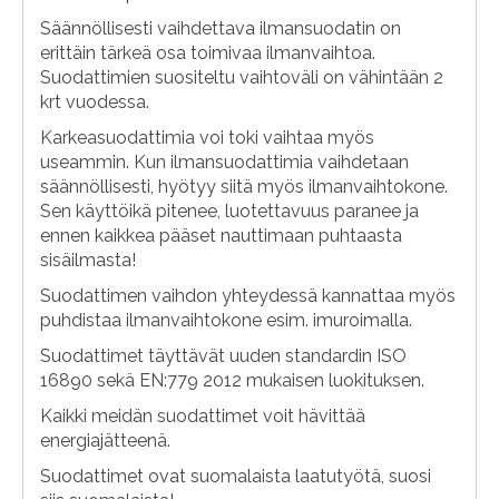
Säännöllisesti vaihdettava ilmansuodatin on
erittäin tärkeä osa toimivaa ilmanvaihtoa.
Suodattimien suositeltu vaihtoväli on vähintään 2
krt vuodessa.
Karkeasuodattimia voi toki vaihtaa myös
useammin. Kun ilmansuodattimia vaihdetaan
säännöllisesti, hyötyy siitä myös ilmanvaihtokone.
Sen käyttöikä pitenee, luotettavuus paranee ja
ennen kaikkea pääset nauttimaan puhtaasta
sisäilmasta!
Suodattimen vaihdon yhteydessä kannattaa myös
puhdistaa ilmanvaihtokone esim. imuroimalla.
Suodattimet täyttävät uuden standardin ISO
16890 sekä EN:779 2012 mukaisen luokituksen.
Kaikki meidän suodattimet voit hävittää
energiajätteenä.
Suodattimet ovat suomalaista laatutyötä, suosi