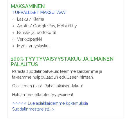
MAKSAMINEN
TURVALLISET MAKSUTAVAT
Lasku / Klarna
Apple / Google Pay, MobilePay
Pankki- ja luottokortit
Verkkopankki
Myös yrityslaskut
100% TYYTYVÄISYYSTAKUU JA ILMAINEN
PALAUTUS
Parasta suodatinpalvelua; teemme kaikkemme ja
takaamme huippulaadun edulliseen hintaan.
Osta ilman riskiä. Rahat takaisin -takuu!
Haluamme, että olet tyytyväinen!
⭐⭐⭐⭐⭐ Lue asiakkaidemme kokemuksia
Suodatinmestareista. >