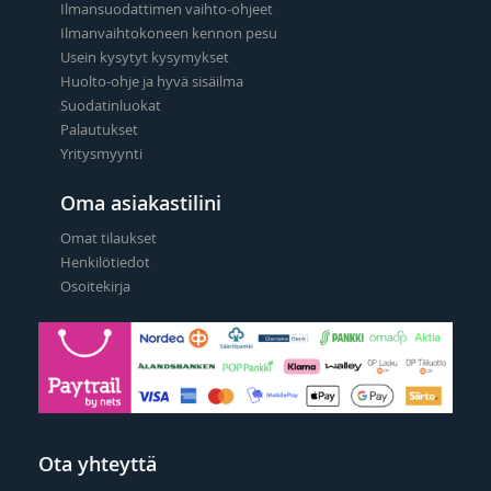
Ilmansuodattimen vaihto-ohjeet
Ilmanvaihtokoneen kennon pesu
Usein kysytyt kysymykset
Huolto-ohje ja hyvä sisäilma
Suodatinluokat
Palautukset
Yritysmyynti
Oma asiakastilini
Omat tilaukset
Henkilötiedot
Osoitekirja
Ota yhteyttä