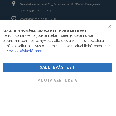
Suodatinmestarit Oy, Mursketie 31, 36220 Kangasala
Y-tunnus 2270232-9
Avoinna: ma-pe 8-16.30
Puhelin/Whatsapp:
0400 442 111
Käytämme evästeitä palvelujemme parantamiseen,
Clo
henkilökohtaisten tarjousten tekemiseen ja kokemuksen
Coo
Sähköposti:
myynti@suodatinmestarit.fi
Bar
parantamiseen. Jos et hyväksy alla olevia valinnaisia evästeitä,
tämä voi vaikuttaa sivuston toimintaan. Jos haluat tietää enemmän,
lue
evästekäytäntömme
SALLI EVÄSTEET
Suodatinmestarit © 2026
MUUTA ASETUKSIA