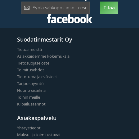
Tilaa
Tilaa
uutiskirje:
Suodatinmestarit Oy
Tietoa meistä
Asiakkaidemme kokemuksia
Tietosuojaseloste
Toimitusehdot
Tietoturva ja evästeet
Tarjouspyyntö
Huono sisäilma
Töihin meille
Kilpailusäännöt
Asiakaspalvelu
Yhteystiedot
Maksu- ja toimitustavat