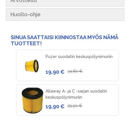
Arvostelut
Huolto-ohje
SINUA SAATTAISI KIINNOSTAA MYÖS NÄMÄ
TUOTTEET!
Puzer suodatin keskuspölynimuriin
19,90 €
34,80 €
Allaway A- ja C -sarjan suodatin
keskuspölynimuriin
19,90 €
29,90 €