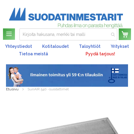
Os
Yhteystiedot
Kotitaloudet
Taloyhtiöt
Yritykset
Tietoa meistä
Pyydä tarjous!
Etusivu
SunAIR 540 -suodattimet
Skip
to
the
end
of
the