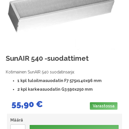
images
gallery
Skip
SunAIR 540 -suodattimet
to
the
Kotimainen SunAIR 540 suodatinsarja:
beginning
of
1
kpl tuloilmasuodatin F7 575x140x96 mm
the
2 kpl karkeasuodatin G3 590x250 mm
images
gallery
55,90 €
Varastossa
Määrä