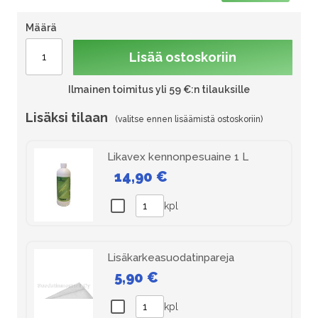
Määrä
Lisää ostoskoriin
Ilmainen toimitus yli 59 €:n tilauksille
Lisäksi tilaan
Likavex kennonpesuaine 1 L
14,90 €
kpl
Lisäkarkeasuodatinpareja
5,90 €
kpl