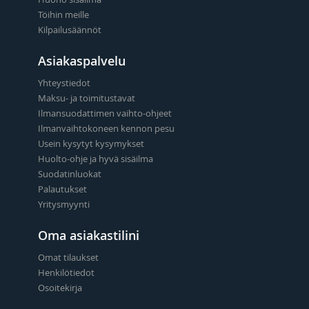
Töihin meille
Kilpailusäännöt
Asiakaspalvelu
Yhteystiedot
Maksu- ja toimitustavat
Ilmansuodattimen vaihto-ohjeet
Ilmanvaihtokoneen kennon pesu
Usein kysytyt kysymykset
Huolto-ohje ja hyvä sisäilma
Suodatinluokat
Palautukset
Yritysmyynti
Oma asiakastilini
Omat tilaukset
Henkilötiedot
Osoitekirja