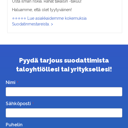
Osta ilman riskiä. Rahat takaisin -takuu!
Haluamme, että olet tyytyväinen!
⭐⭐⭐⭐⭐ Lue asiakkaidemme kokemuksia
Suodatinmestareista. >
Pyydä tarjous suodattimista
taloyhtiöllesi tai yrityksellesi!
Nimi
Sähköposti
Puhelin