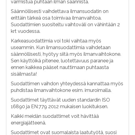
varmistua puhtaan ilman saannista.
Säännöllisesti vaihdettava ilmansuodatin on
erittäin tärkeä osa toimivaa ilmanvaihtoa.
Suodattimien suositeltu vaihtoväli on vähintään 2
krt vuodessa.
Karkeasuodattimia voi toki vaihtaa myös
useammin. Kun ilmansuodattimia vaihdetaan
säännöllisesti, hyötyy siitä myös ilmanvaihtokone.
Sen käyttöikä pitenee, luotettavuus paranee ja
ennen kaikkea pääset nauttimaan puhtaasta
sisäilmasta!
Suodattimen vaihdon yhteydessä kannattaa myös
puhdistaa ilmanvaihtokone esim. imuroimalla.
Suodattimet täyttävät uuden standardin ISO
16890 ja EN:779 2012 mukaisen luokituksen.
Kaikki meidän suodattimet voit hävittää
energiajätteenä.
Suodattimet ovat suomalaista laatutyötä, suosi