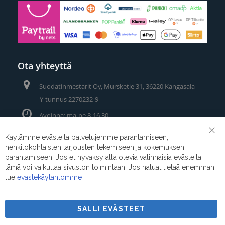
Ota yhteyttä
Suodatinmestarit Oy, Mursketie 31, 36220 Kangasala
Y-tunnus 2270232-9
Avoinna: ma-pe 8-16.30
Puhelin/Whatsapp:
0400 442 111
Käytämme evästeitä palvelujemme parantamiseen,
Clo
henkilökohtaisten tarjousten tekemiseen ja kokemuksen
Coo
Sähköposti:
myynti@suodatinmestarit.fi
Bar
parantamiseen. Jos et hyväksy alla olevia valinnaisia evästeitä,
tämä voi vaikuttaa sivuston toimintaan. Jos haluat tietää enemmän,
lue
evästekäytäntömme
SALLI EVÄSTEET