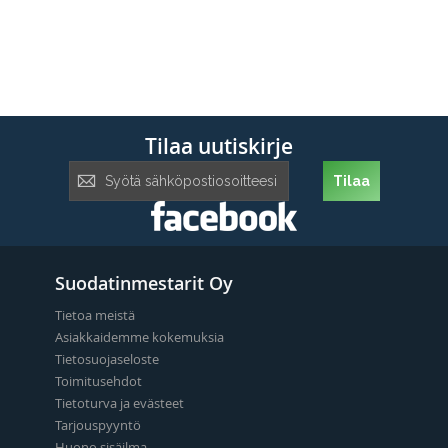
Tilaa uutiskirje
Tilaa
Tilaa
uutiskirje:
Suodatinmestarit Oy
Tietoa meistä
Asiakkaidemme kokemuksia
Tietosuojaseloste
Toimitusehdot
Tietoturva ja evästeet
Tarjouspyyntö
Huono sisäilma