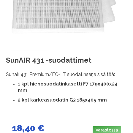
images
gallery
Skip
SunAIR 431 -suodattimet
to
the
Sunair 431 Premium/EC-LT suodatinsarja sisältää:
beginning
of
1 kpl hienosuodatinkasetti F7 179x400x24
the
mm
images
gallery
2 kpl karkeasuodatin G3 185x405 mm
18,40 €
Varastossa