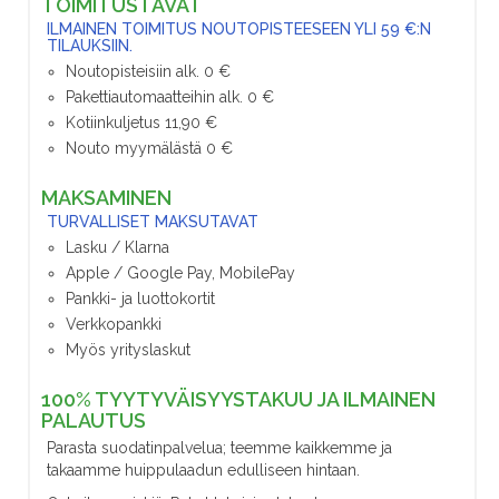
TOIMITUSTAVAT
ILMAINEN TOIMITUS NOUTOPISTEESEEN YLI 59 €:N
TILAUKSIIN.
Noutopisteisiin alk. 0 €
Pakettiautomaatteihin alk. 0 €
Kotiinkuljetus 11,90 €
Nouto myymälästä 0 €
MAKSAMINEN
TURVALLISET MAKSUTAVAT
Lasku / Klarna
Apple / Google Pay, MobilePay
Pankki- ja luottokortit
Verkkopankki
Myös yrityslaskut
100% TYYTYVÄISYYSTAKUU JA ILMAINEN
PALAUTUS
Parasta suodatinpalvelua; teemme kaikkemme ja
takaamme huippulaadun edulliseen hintaan.