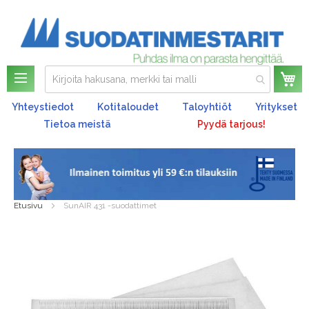
Os
Yhteystiedot
Kotitaloudet
Taloyhtiöt
Yritykset
Tietoa meistä
Pyydä tarjous!
Etusivu
SunAIR 431 -suodattimet
Skip
to
the
end
of
the