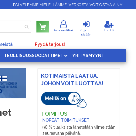
PALVELEMME MIELELLÄMME. VERKOSTA VOIT OSTAA AINA!
Ostoskori
Asiakastilini
Kirjaudu
Luo tili
sisään
meistä
Pyydä tarjous!
TEOLLISUUSSUODATTIMET
YRITYSMYYNTI
KOTIMAISTA LAATUA,
JOHON VOIT LUOTTAA!
met
TOIMITUS
NOPEAT TOIMITUKSET
98 % tilauksista lähetetään viimeistään
seuraavana päivänä.