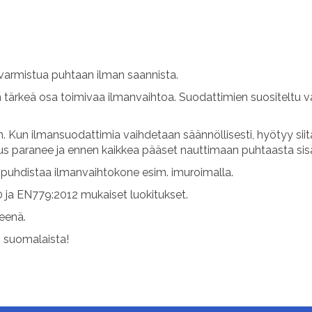
varmistua puhtaan ilman saannista.
n tärkeä osa toimivaa ilmanvaihtoa. Suodattimien suositeltu v
 Kun ilmansuodattimia vaihdetaan säännöllisesti, hyötyy sii
uus paranee ja ennen kaikkea pääset nauttimaan puhtaasta sis
uhdistaa ilmanvaihtokone esim. imuroimalla.
 ja EN779:2012 mukaiset luokitukset.
teenä.
s suomalaista!