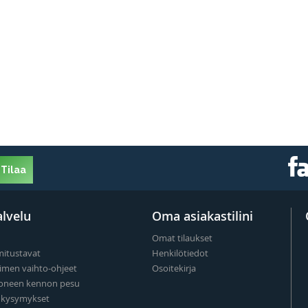
Tilaa
lvelu
Oma asiakastilini
Omat tilaukset
mitustavat
Henkilötiedot
imen vaihto-ohjeet
Osoitekirja
oneen kennon pesu
t kysymykset