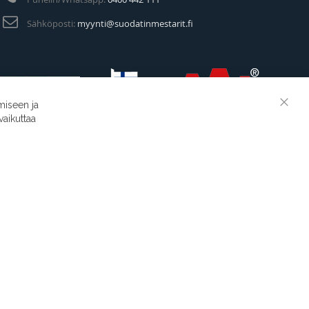
Sähköposti:
myynti@suodatinmestarit.fi
miseen ja
Clos
vaikuttaa
Cook
Suodatinmestarit © 2026
Bar