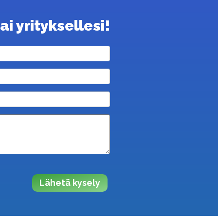
i yrityksellesi!
Lähetä kysely