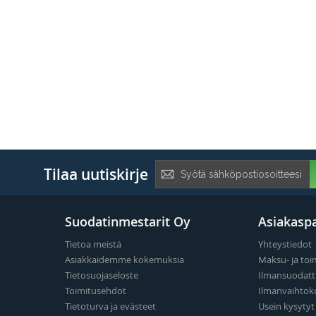
Tilaa
Tilaa uutiskirje
uutiskirje:
Suodatinmestarit Oy
Asiakaspa
Tietoa meistä
Yhteystiedot
Asiakkaidemme kokemuksia
Maksu- ja toi
Tietosuojaseloste
Ilmansuodatt
Toimitusehdot
Ilmanvaihtok
Tietoturva ja evästeet
Usein kysyty