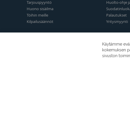
Tarjouspyyntö
Huolto-ohje j
Huono sisäilma
Suodatinluok
Töihin meille
Palautukset
Kilpailusäännöt
Yritysmyynti
Käytämme eväst
kokemuksen para
sivuston toimi