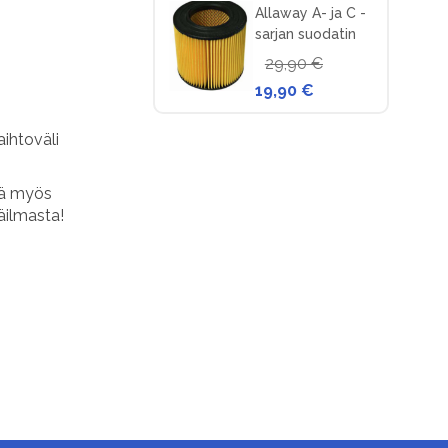
Allaway A- ja C -
sarjan suodatin
keskuspölynimuriin
29,90 €
19,90 €
aihtoväli
tä myös
äilmasta!