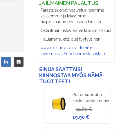
JA ILMAINEN PALAUTUS
Parasta suodatinpalvelua; teemme
kaikkemme ja takaamme
huippulaadun edulliseen hintaan.
Osta ilman riskiä. Rahat takaisin -takuu!
Haluamme, että olet tyytyväinen!
⭐⭐⭐⭐⭐ Lue asiakkaidemme
kokemuksia Suodatinmestareista. >
SINUA SAATTAISI
KIINNOSTAA MYÖS NÄMÄ
TUOTTEET!
Puzer suodatin
keskuspölynimuriin
34,80 €
19,90 €