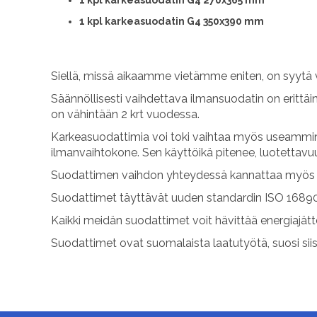
1 kpl karkeasuodatin G4 270x365 mm
1 kpl karkeasuodatin G4 350x390 mm
Siellä, missä aikaamme vietämme eniten, on syytä 
Säännöllisesti vaihdettava ilmansuodatin on erittäi
on vähintään 2 krt vuodessa.
Karkeasuodattimia voi toki vaihtaa myös useammin.
ilmanvaihtokone. Sen käyttöikä pitenee, luotettav
Suodattimen vaihdon yhteydessä kannattaa myös p
Suodattimet täyttävät uuden standardin ISO 16890
Kaikki meidän suodattimet voit hävittää energiajät
Suodattimet ovat suomalaista laatutyötä, suosi sii