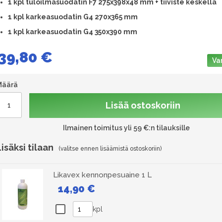
1
kpl tuloilmasuodatin F7 275x398x48 mm + tiiviste keskellä
1 kpl karkeasuodatin G4 270x365 mm
1 kpl karkeasuodatin G4 350x390 mm
39,80 €
Va
Määrä
Lisää ostoskoriin
Ilmainen toimitus yli 59 €:n tilauksille
Lisäksi tilaan
Likavex kennonpesuaine 1 L
14,90 €
kpl