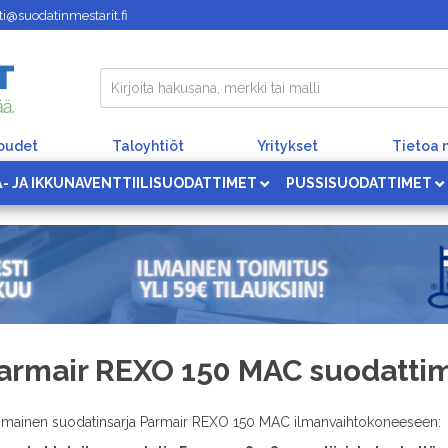
i@suodatinmestarit.fi
loudet
Taloyhtiöt
Yritykset
Tietoa 
Ä- JA IKKUNAVENTTIILISUODATTIMET
PUSSISUODATTIMET
armair REXO 150 MAC suodatti
imainen suodatinsarja Parmair REXO 150 MAC ilmanvaihtokoneeseen: