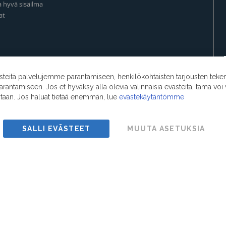
a hyvä sisäilma
at
eitä palvelujemme parantamiseen, henkilökohtaisten tarjousten teke
ntamiseen. Jos et hyväksy alla olevia valinnaisia evästeitä, tämä voi 
ntaan. Jos haluat tietää enemmän, lue
evästekäytäntömme
SALLI EVÄSTEET
MUUTA ASETUKSIA