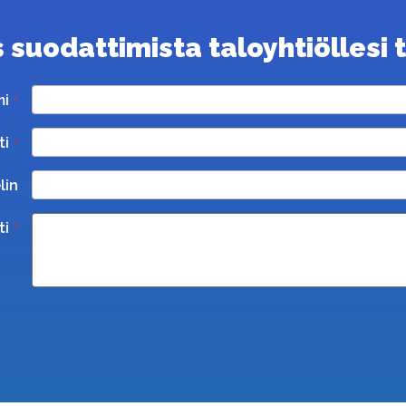
suodattimista taloyhtiöllesi ta
mi
ti
lin
ti