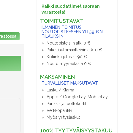
Kaikki suodattimet suoraan
varastosta!
TOIMITUSTAVAT
ILMAINEN TOIMITUS
NOUTOPISTEESEEN YLI 59 €:N
TILAUKSIIN.
rastossa
Noutopisteisiin alk. 0 €
Pakettiautomaatteihin alk. 0 €
Kotiinkuljetus 11,90 €
Nouto myymälästä 0 €
MAKSAMINEN
TURVALLISET MAKSUTAVAT
Lasku / Klarna
Apple / Google Pay, MobilePay
Pankki- ja luottokortit
Verkkopankki
Myös yrityslaskut
100% TYYTYVÄISYYSTAKUU