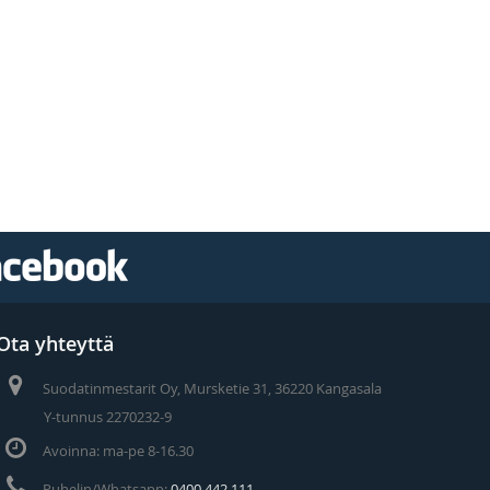
Ota yhteyttä
Suodatinmestarit Oy, Mursketie 31, 36220 Kangasala
Y-tunnus 2270232-9
Avoinna: ma-pe 8-16.30
Puhelin/Whatsapp:
0400 442 111