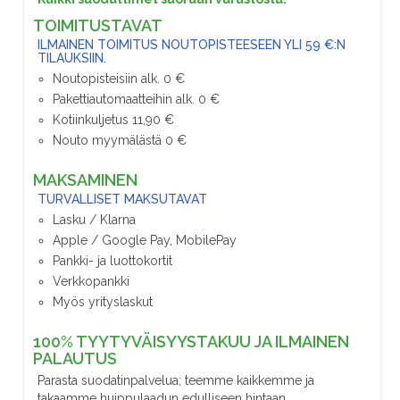
TOIMITUSTAVAT
ILMAINEN TOIMITUS NOUTOPISTEESEEN YLI 59 €:N
TILAUKSIIN.
Noutopisteisiin alk. 0 €
Pakettiautomaatteihin alk. 0 €
Kotiinkuljetus 11,90 €
Nouto myymälästä 0 €
MAKSAMINEN
TURVALLISET MAKSUTAVAT
Lasku / Klarna
Apple / Google Pay, MobilePay
Pankki- ja luottokortit
Verkkopankki
Myös yrityslaskut
100% TYYTYVÄISYYSTAKUU JA ILMAINEN
PALAUTUS
Parasta suodatinpalvelua; teemme kaikkemme ja
takaamme huippulaadun edulliseen hintaan.