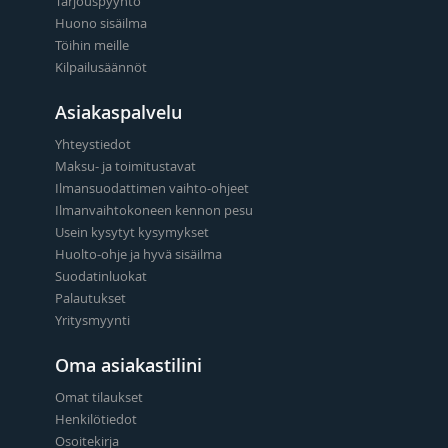
Tarjouspyyntö
Huono sisäilma
Töihin meille
Kilpailusäännöt
Asiakaspalvelu
Yhteystiedot
Maksu- ja toimitustavat
Ilmansuodattimen vaihto-ohjeet
Ilmanvaihtokoneen kennon pesu
Usein kysytyt kysymykset
Huolto-ohje ja hyvä sisäilma
Suodatinluokat
Palautukset
Yritysmyynti
Oma asiakastilini
Omat tilaukset
Henkilötiedot
Osoitekirja