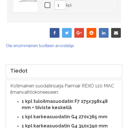
kpl
Ole ensimmäinen tuotteen arvostelija
Tiedot
Kotimainen suodatinsarja Parmair REXO 120 MAC
ilmanvaihtokoneeseen:
1
kpl tuloilmasuodatin F7 275x398x48
mm + tiiviste keskellä
1 kpl karkeasuodatin G4 270x365 mm
1 kpl karkeasuodatin G4 350x390 mm