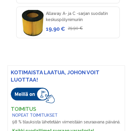
Allaway A- ja C -sarjan suodatin
keskuspölynimuriin
19,90 €
29,90 €
KOTIMAISTA LAATUA, JOHON VOIT
LUOTTAA!
TOIMITUS
NOPEAT TOIMITUKSET
98 % tilauksista lähetetään viimeistään seuraavana päivänä.
Kaikki suodattimet suoraan varastosta!