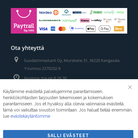
Ota yhteyttä
Suodatinmestarit Oy, Mursketie 31, 36220 Kangasala
Y-tunnus 2270232-9
Avoinna: ma-pe 8-16.30
Puhelin/Whatsapp:
0400 442 111
Käytämme evästeitä palvelujemme parantamiseen,
Clo
henkilökohtaisten tarjousten tekemiseen ja kokemuksen
Coo
Sähköposti:
myynti@suodatinmestarit.fi
Bar
parantamiseen. Jos et hyväksy alla olevia valinnaisia evästeitä,
tämä voi vaikuttaa sivuston toimintaan. Jos haluat tietää enemmän,
lue
evästekäytäntömme
SALLI EVÄSTEET