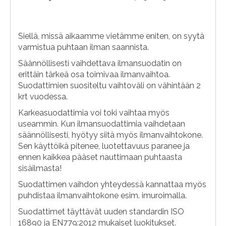
Siellä, missä aikaamme vietämme eniten, on syytä
varmistua puhtaan ilman saannista.
Säännöllisesti vaihdettava ilmansuodatin on
erittäin tärkeä osa toimivaa ilmanvaihtoa.
Suodattimien suositeltu vaihtoväli on vähintään 2
krt vuodessa.
Karkeasuodattimia voi toki vaihtaa myös
useammin. Kun ilmansuodattimia vaihdetaan
säännöllisesti, hyötyy siitä myös ilmanvaihtokone.
Sen käyttöikä pitenee, luotettavuus paranee ja
ennen kaikkea pääset nauttimaan puhtaasta
sisäilmasta!
Suodattimen vaihdon yhteydessä kannattaa myös
puhdistaa ilmanvaihtokone esim. imuroimalla.
Suodattimet täyttävät uuden standardin ISO
16890 ja EN779:2012 mukaiset luokitukset.