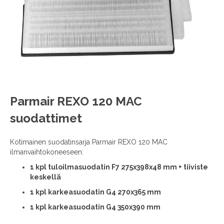
images
gallery
Skip
Parmair REXO 120 MAC
to
suodattimet
the
beginning
of
Kotimainen suodatinsarja Parmair REXO 120 MAC
the
ilmanvaihtokoneeseen:
images
1
kpl tuloilmasuodatin F7 275x398x48 mm + tiiviste
gallery
keskellä
1 kpl karkeasuodatin G4 270x365 mm
1 kpl karkeasuodatin G4 350x390 mm