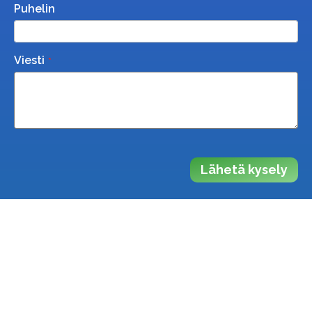
Puhelin
Viesti
Lähetä kysely