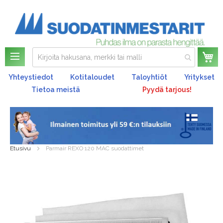
Os
Yhteystiedot
Kotitaloudet
Taloyhtiöt
Yritykset
Tietoa meistä
Pyydä tarjous!
Etusivu
Parmair REXO 120 MAC suodattimet
Skip
to
the
end
of
the