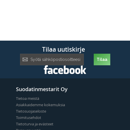
Tilaa uutiskirje
Tilaa
Tilaa
uutiskirje:
Suodatinmestarit Oy
Tietoa meistä
Asiakkaidemme kokemuksia
Tietosuojaseloste
Toimitusehdot
Tietoturva ja evästeet