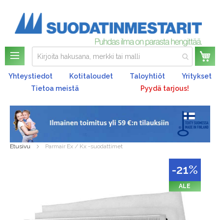
Os
Yhteystiedot
Kotitaloudet
Taloyhtiöt
Yritykset
Tietoa meistä
Pyydä tarjous!
Etusivu
Parmair Ex / Kx -suodattimet
Skip
-21%
to
the
ALE
end
of
the