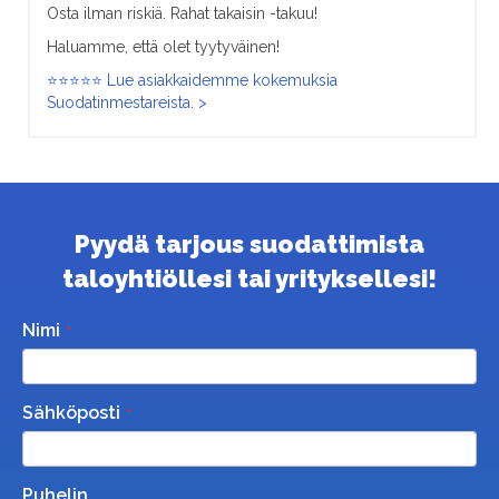
Osta ilman riskiä. Rahat takaisin -takuu!
Haluamme, että olet tyytyväinen!
⭐⭐⭐⭐⭐ Lue asiakkaidemme kokemuksia
Suodatinmestareista. >
Pyydä tarjous suodattimista
taloyhtiöllesi tai yrityksellesi!
Nimi
Sähköposti
Puhelin