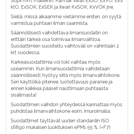
Sopii mm. malleihin: Parmair Iiwari ExSO, ExVO, ExS
ktO, ExSOK, ExSEK ja Iiwari KxSOK, KxVOK jne.
Siellä, missä aikaamme vietämme eniten, on syytä
varmistua puhtaan ilman saannista.
Säännöllisesti vaihdettava ilmansuodatin on
erittäin tärkeä osa toimivaa ilmanvaihtoa.
Suodattimien suositeltu vaihtoväli on vähintään 2
krt vuodessa.
Karkeasuodattimia voi toki vaihtaa myös
useammin. Kun ilmansuodattimia vaihdetaan
säännöllisesti, hyötyy siitä myös ilmanvaihtokone.
Sen käyttöikä pitenee, luotettavuus paranee ja
ennen kaikkea pääset nauttimaan puhtaasta
sisäilmasta!
Suodattimen vaihdon yhteydessä kannattaa myös
puhdistaa ilmanvaihtokone esim. imuroimalla.
Suodattimet täyttävät uuden standardin ISO
16890 mukaisen luokituksen ePM1 55 %. (=F7)