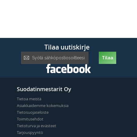
Tilaa uutiskirje
Tilaa
Tilaa
uutiskirje:
Suodatinmestarit Oy
Tietoa meistä
Asiakkaidemme kokemuksia
Tietosuojaseloste
Toimitusehdot
Tietoturva ja evästeet
Tarjouspyyntö