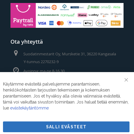
Ota yhteyttä
Suodatinmestarit Oy, Mursketie 31, 36220 Kangasala
Y-tunnus 2270232-9
Avoinna: ma-pe 8-16.30
Puhelin/Whatsapp:
0400 442 111
Käytämme evästeitä palvelujemme parantamiseen,
Clo
henkilökohtaisten tarjousten tekemiseen ja kokemuksen
Coo
Sähköposti:
myynti@suodatinmestarit.fi
Bar
parantamiseen. Jos et hyväksy alla olevia valinnaisia evästeitä,
tämä voi vaikuttaa sivuston toimintaan. Jos haluat tietää enemmän,
lue
evästekäytäntömme
SALLI EVÄSTEET