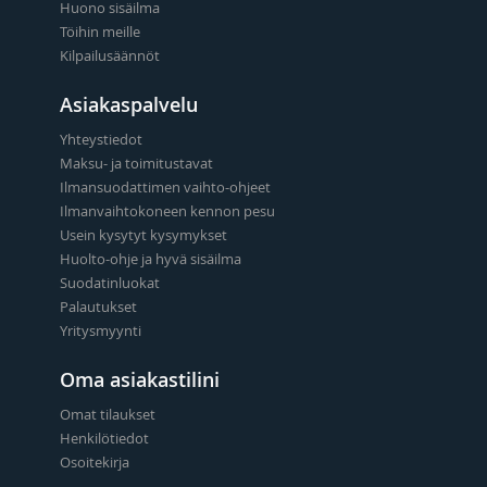
Huono sisäilma
Töihin meille
Kilpailusäännöt
Asiakaspalvelu
Yhteystiedot
Maksu- ja toimitustavat
Ilmansuodattimen vaihto-ohjeet
Ilmanvaihtokoneen kennon pesu
Usein kysytyt kysymykset
Huolto-ohje ja hyvä sisäilma
Suodatinluokat
Palautukset
Yritysmyynti
Oma asiakastilini
Omat tilaukset
Henkilötiedot
Osoitekirja