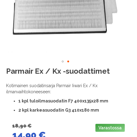
images
gallery
Skip
Parmair Ex / Kx -suodattimet
to
the
Kotimainen suodatinsarja Parmair Iiwari Ex / Kx
beginning
ilmanvaihtokoneeseen:
of
the
1
kpl tuloilmasuodatin F7 400x135x28 mm
images
2 kpl karkeasuodatin G3 410x180 mm
gallery
18,90 €
Varastossa
14,90 €