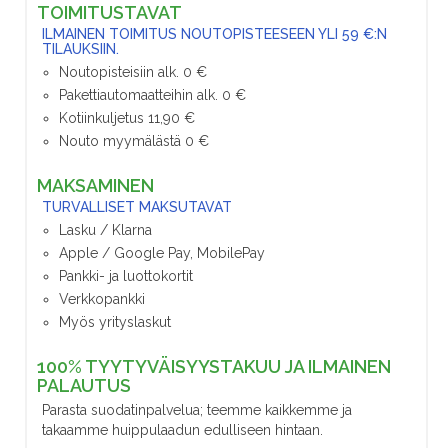
TOIMITUSTAVAT
ILMAINEN TOIMITUS NOUTOPISTEESEEN YLI 59 €:N
TILAUKSIIN.
Noutopisteisiin alk. 0 €
Pakettiautomaatteihin alk. 0 €
Kotiinkuljetus 11,90 €
Nouto myymälästä 0 €
MAKSAMINEN
TURVALLISET MAKSUTAVAT
Lasku / Klarna
Apple / Google Pay, MobilePay
Pankki- ja luottokortit
Verkkopankki
Myös yrityslaskut
100% TYYTYVÄISYYSTAKUU JA ILMAINEN
PALAUTUS
Parasta suodatinpalvelua; teemme kaikkemme ja
takaamme huippulaadun edulliseen hintaan.