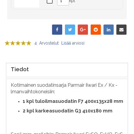
kpl
Arvosana:
4
Arvostelut
Lisää arviosi
100
100
% of
Tiedot
Kotimainen suodatinsarja Parmair Iiwari Ex / Kx -
lmanvaihtokoneisiin:
1
kpl tuloilmasuodatin F7 400x135x28 mm
2 kpl karkeasuodatin G3 410x180 mm