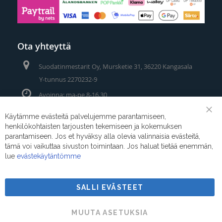
Ota yhteyttä
Suodatinmestarit Oy, Mursketie 31, 36220 Kangasala
Y-tunnus 2270232-9
Avoinna: ma-pe 8-16.30
Puhelin/Whatsapp:
0400 442 111
Käytämme evästeitä palvelujemme parantamiseen,
Clo
henkilökohtaisten tarjousten tekemiseen ja kokemuksen
Coo
Sähköposti:
myynti@suodatinmestarit.fi
Bar
parantamiseen. Jos et hyväksy alla olevia valinnaisia evästeitä,
tämä voi vaikuttaa sivuston toimintaan. Jos haluat tietää enemmän,
lue
evästekäytäntömme
SALLI EVÄSTEET
Suodatinmestarit © 2026
MUUTA ASETUKSIA