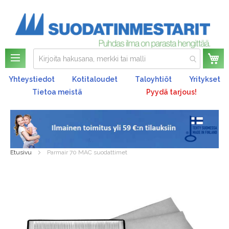
Os
Yhteystiedot
Kotitaloudet
Taloyhtiöt
Yritykset
Tietoa meistä
Pyydä tarjous!
Etusivu
Parmair 70 MAC suodattimet
Skip
to
the
end
of
the