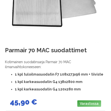
images
gallery
Skip
Parmair 70 MAC suodattimet
to
the
Kotimainen suodatinsarja Parmair 70 MAC
beginning
ilmanvaihtokoneeseen:
of
the
1
kpl tuloilmasuodatin F7 108x273x96 mm + tiiviste
images
1 kpl karkeasuodatin G4 138x2800 mm
gallery
1 kpl karkeasuodatin G4 120x280 mm
45,90 €
Varastossa