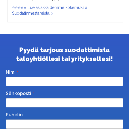
⭐⭐⭐⭐⭐ Lue asiakkaidemme kokemuksia
Suodatinmestareista. >
Pyydä tarjous suodattimista
taloyhtiöllesi tai yrityksellesi!
Nimi
Sähköposti
Puhelin