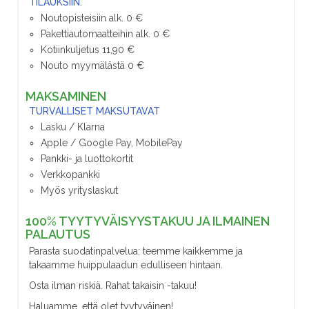
TILAUKSIIN.
Noutopisteisiin alk. 0 €
Pakettiautomaatteihin alk. 0 €
Kotiinkuljetus 11,90 €
Nouto myymälästä 0 €
MAKSAMINEN
TURVALLISET MAKSUTAVAT
Lasku / Klarna
Apple / Google Pay, MobilePay
Pankki- ja luottokortit
Verkkopankki
Myös yrityslaskut
100% TYYTYVÄISYYSTAKUU JA ILMAINEN
PALAUTUS
Parasta suodatinpalvelua; teemme kaikkemme ja
takaamme huippulaadun edulliseen hintaan.
Osta ilman riskiä. Rahat takaisin -takuu!
Haluamme, että olet tyytyväinen!