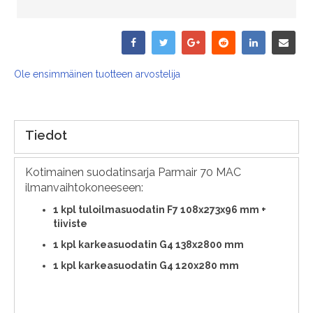
Ole ensimmäinen tuotteen arvostelija
Tiedot
Kotimainen suodatinsarja Parmair 70 MAC
ilmanvaihtokoneeseen:
1
kpl tuloilmasuodatin F7 108x273x96 mm +
tiiviste
1 kpl karkeasuodatin G4 138x2800 mm
1 kpl karkeasuodatin G4 120x280 mm