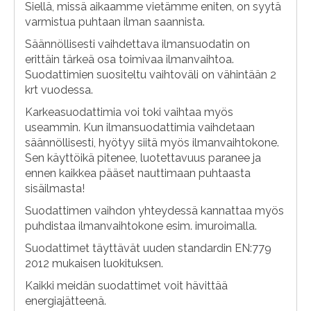
Siellä, missä aikaamme vietämme eniten, on syytä
varmistua puhtaan ilman saannista.
Säännöllisesti vaihdettava ilmansuodatin on
erittäin tärkeä osa toimivaa ilmanvaihtoa.
Suodattimien suositeltu vaihtoväli on vähintään 2
krt vuodessa.
Karkeasuodattimia voi toki vaihtaa myös
useammin. Kun ilmansuodattimia vaihdetaan
säännöllisesti, hyötyy siitä myös ilmanvaihtokone.
Sen käyttöikä pitenee, luotettavuus paranee ja
ennen kaikkea pääset nauttimaan puhtaasta
sisäilmasta!
Suodattimen vaihdon yhteydessä kannattaa myös
puhdistaa ilmanvaihtokone esim. imuroimalla.
Suodattimet täyttävät uuden standardin EN:779
2012 mukaisen luokituksen.
Kaikki meidän suodattimet voit hävittää
energiajätteenä.