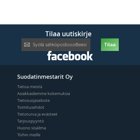
Tilaa uutiskirje
Tilaa
Tilaa
uutiskirje:
Suodatinmestarit Oy
Tietoa meistä
Asiakkaidemme kokemuksia
Tietosuojaseloste
Toimitusehdot
Tietoturva ja evästeet
Tarjouspyyntö
Huono sisäilma
Töihin meille