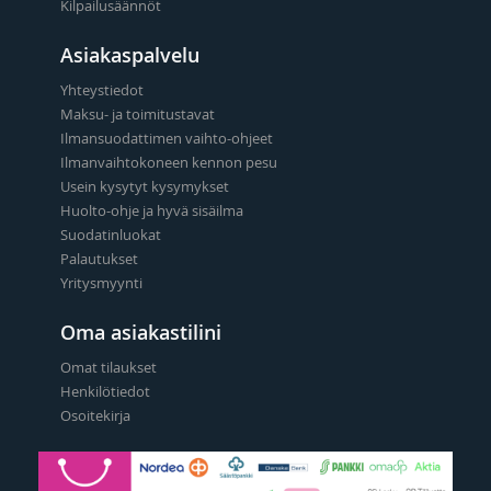
Kilpailusäännöt
Asiakaspalvelu
Yhteystiedot
Maksu- ja toimitustavat
Ilmansuodattimen vaihto-ohjeet
Ilmanvaihtokoneen kennon pesu
Usein kysytyt kysymykset
Huolto-ohje ja hyvä sisäilma
Suodatinluokat
Palautukset
Yritysmyynti
Oma asiakastilini
Omat tilaukset
Henkilötiedot
Osoitekirja