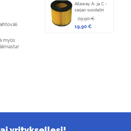
Allaway A- ja C -
sarjan suodatin
keskuspölynimuriin
29,90 €
aihtoväli
19,90 €
tä myös
äilmasta!
i yrityksellesi!