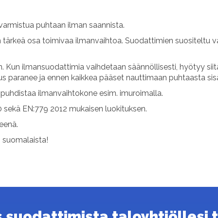
varmistua puhtaan ilman saannista.
n tärkeä osa toimivaa ilmanvaihtoa. Suodattimien suositeltu v
 Kun ilmansuodattimia vaihdetaan säännöllisesti, hyötyy sii
uus paranee ja ennen kaikkea pääset nauttimaan puhtaasta sis
uhdistaa ilmanvaihtokone esim. imuroimalla.
 sekä EN:779 2012 mukaisen luokituksen.
teenä.
s suomalaista!
suodattimista taloyhtiöllesi ta