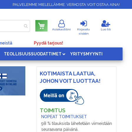
PALVELEMME MIELELLÄMME. VERKOSTA VOIT OSTAA AINA!
Ostoskori
Asiakastilini
Kirjaudu
Luo tili
sisään
meistä
Pyydä tarjous!
TEOLLISUUSSUODATTIMET
YRITYSMYYNTI
KOTIMAISTA LAATUA,
JOHON VOIT LUOTTAA!
TOIMITUS
NOPEAT TOIMITUKSET
98 % tilauksista lähetetään viimeistään
seuraavana päivänä.