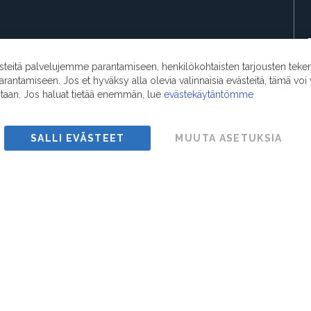
eitä palvelujemme parantamiseen, henkilökohtaisten tarjousten teke
ntamiseen. Jos et hyväksy alla olevia valinnaisia evästeitä, tämä voi 
ntaan. Jos haluat tietää enemmän, lue
evästekäytäntömme
SALLI EVÄSTEET
MUUTA ASETUKSIA