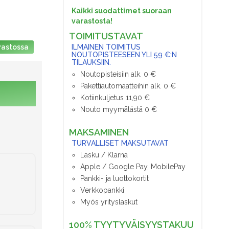
Kaikki suodattimet suoraan
varastosta!
TOIMITUSTAVAT
ILMAINEN TOIMITUS
rastossa
NOUTOPISTEESEEN YLI 59 €:N
TILAUKSIIN.
Noutopisteisiin alk. 0 €
Pakettiautomaatteihin alk. 0 €
Kotiinkuljetus 11,90 €
Nouto myymälästä 0 €
MAKSAMINEN
TURVALLISET MAKSUTAVAT
Lasku / Klarna
Apple / Google Pay, MobilePay
Pankki- ja luottokortit
Verkkopankki
Myös yrityslaskut
100% TYYTYVÄISYYSTAKUU