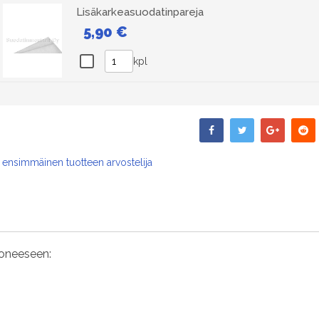
Lisäkarkeasuodatinpareja
5,90 €
kpl
 ensimmäinen tuotteen arvostelija
koneeseen:
m