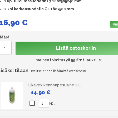
1
kpl tuloilmasuodatin F7 180x505x48 mm
2 kpl karkeasuodatin G4 180x500 mm
16,90 €
Va
Määrä
Lisää ostoskoriin
Ilmainen toimitus yli 59 €:n tilauksille
Lisäksi tilaan
Likavex kennonpesuaine 1 L
14,90 €
kpl