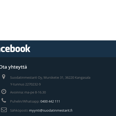
Ota yhteyttä
Suodatinmestarit Oy, Mursketie 31, 36220 Kangasala
Y-tunnus 2270232-9
Avoinna: ma-pe 8-16.30
Puhelin/Whatsapp:
0400 442 111
Sähköposti:
myynti@suodatinmestarit.fi