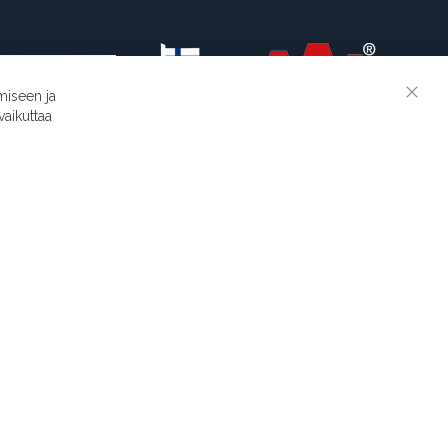
miseen ja
Clos
vaikuttaa
Cook
Suodatinmestarit © 2026
Bar