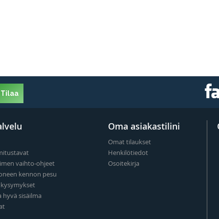
Tilaa
lvelu
Oma asiakastilini
Omat tilaukset
mitustavat
Henkilötiedot
imen vaihto-ohjeet
Osoitekirja
oneen kennon pesu
t kysymykset
a hyvä sisäilma
at