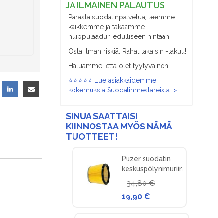
JA ILMAINEN PALAUTUS
Parasta suodatinpalvelua; teemme
kaikkemme ja takaamme
huippulaadun edulliseen hintaan.
Osta ilman riskiä. Rahat takaisin -takuu!
Haluamme, että olet tyytyväinen!
⭐⭐⭐⭐⭐ Lue asiakkaidemme
kokemuksia Suodatinmestareista. >
SINUA SAATTAISI
KIINNOSTAA MYÖS NÄMÄ
TUOTTEET!
Puzer suodatin
keskuspölynimuriin
34,80 €
19,90 €