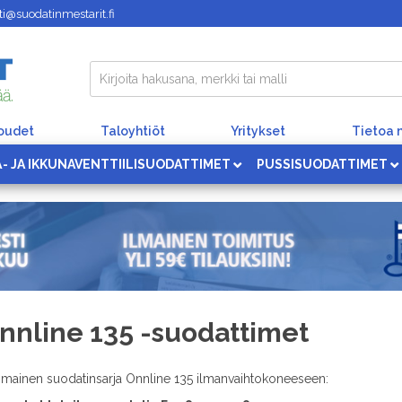
i@suodatinmestarit.fi
loudet
Taloyhtiöt
Yritykset
Tietoa 
Ä- JA IKKUNAVENTTIILISUODATTIMET
PUSSISUODATTIMET
nnline 135 -suodattimet
imainen suodatinsarja Onnline 135 ilmanvaihtokoneeseen: