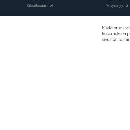
Kilpailusäännöt
Yritysmyynti
Käytämme eväst
kokemuksen para
sivuston toimi