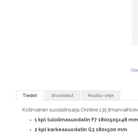
Ole
Tiedot
Arvostelut
Huolto-ohje
Kotimainen suodatinsarja Onnline 135 ilmanvaihto
1
kpl tuloilmasuodatin F7 180x505x48 m
2 kpl karkeasuodatin G3 180x500 mm