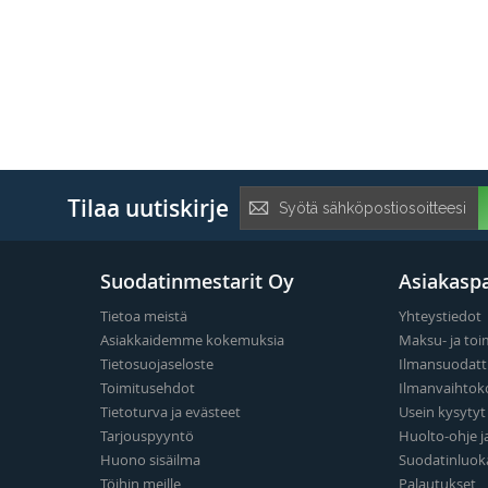
Tilaa
Tilaa uutiskirje
uutiskirje:
Suodatinmestarit Oy
Asiakaspa
Tietoa meistä
Yhteystiedot
Asiakkaidemme kokemuksia
Maksu- ja toi
Tietosuojaseloste
Ilmansuodatt
Toimitusehdot
Ilmanvaihtok
Tietoturva ja evästeet
Usein kysyty
Tarjouspyyntö
Huolto-ohje j
Huono sisäilma
Suodatinluok
Töihin meille
Palautukset