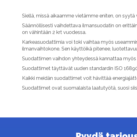
Siellä, missä aikaamme vietämme eniten, on syytä 
Säännöllisesti vaihdettava ilmansuodatin on erittäi
on vähintään 2 krt vuodessa.
Karkeasuodattimia voi toki vaihtaa myös useammin.
ilmanvaihtokone. Sen käyttöikä pitenee, luotettav
Suodattimen vaihdon yhteydessä kannattaa myös p
Suodattimet täyttävät uuden standardin ISO 16890
Kaikki meidän suodattimet voit hävittää energiajät
Suodattimet ovat suomalaista laatutyötä, suosi sii
Pyydä tarjous 