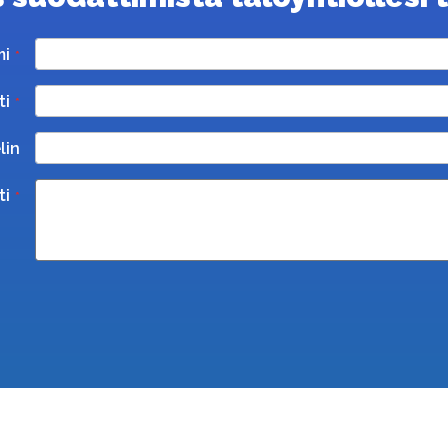
mi
ti
lin
ti