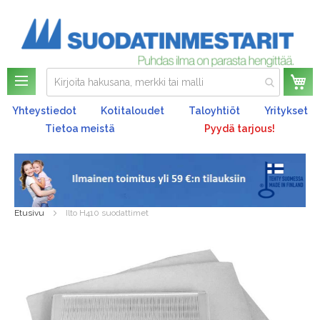
Os
Yhteystiedot
Kotitaloudet
Taloyhtiöt
Yritykset
Tietoa meistä
Pyydä tarjous!
Etusivu
Ilto H410 suodattimet
Skip
to
the
end
of
the