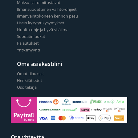
Maksu- ja toimitustavat
Ilmansuodattimen vaihto-ohjeet
Ilmanvaihtokoneen kennon pesu
Usein kysytyt kysymykset
Huolto-ohje ja hyvä sisäilma
Suodatinluokat
Palautukset
Yritysmyynti
Oma asiakastilini
Omat tilaukset
Henkilötiedot
Osoitekirja
Ota yhteyttä