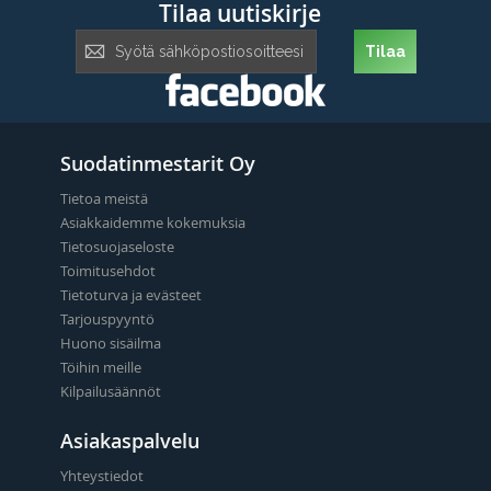
Tilaa uutiskirje
Tilaa
Tilaa
uutiskirje:
Suodatinmestarit Oy
Tietoa meistä
Asiakkaidemme kokemuksia
Tietosuojaseloste
Toimitusehdot
Tietoturva ja evästeet
Tarjouspyyntö
Huono sisäilma
Töihin meille
Kilpailusäännöt
Asiakaspalvelu
Yhteystiedot