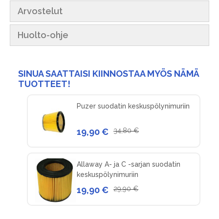
Arvostelut
Huolto-ohje
SINUA SAATTAISI KIINNOSTAA MYÖS NÄMÄ
TUOTTEET!
Puzer suodatin keskuspölynimuriin
19,90 €
34,80 €
Allaway A- ja C -sarjan suodatin
keskuspölynimuriin
19,90 €
29,90 €