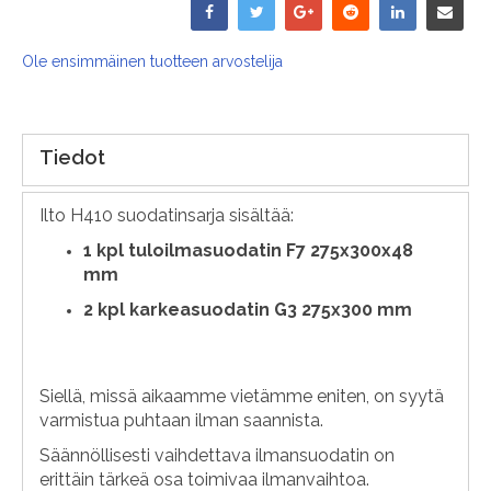
Ole ensimmäinen tuotteen arvostelija
Tiedot
Ilto H410 suodatinsarja sisältää:
1 kpl tuloilmasuodatin F7 275x300x48
mm
2 kpl karkeasuodatin G3 275x300 mm
Siellä, missä aikaamme vietämme eniten, on syytä
varmistua puhtaan ilman saannista.
Säännöllisesti vaihdettava ilmansuodatin on
erittäin tärkeä osa toimivaa ilmanvaihtoa.