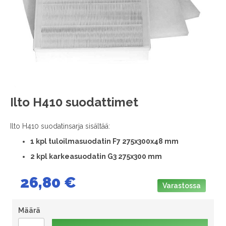
images
gallery
Skip
Ilto H410 suodattimet
to
the
Ilto H410 suodatinsarja sisältää:
beginning
of
1 kpl tuloilmasuodatin F7 275x300x48 mm
the
2 kpl karkeasuodatin G3 275x300 mm
images
gallery
26,80 €
Varastossa
Määrä