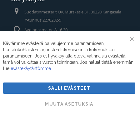
Suodatinmestarit Oy, Mursketie 31, 36220 Kangasala
Y-tunnus 2270232-9
Avoinna: ma-pe 8-16.30
Puhelin/Whatsapp:
0400 442 111
Käytämme evästeitä palvelujemme parantamiseen,
Clo
henkilökohtaisten tarjousten tekemiseen ja kokemuksen
Coo
Sähköposti:
myynti@suodatinmestarit.fi
Bar
parantamiseen. Jos et hyväksy alla olevia valinnaisia evästeitä,
tämä voi vaikuttaa sivuston toimintaan. Jos haluat tietää enemmän,
lue
evästekäytäntömme
SALLI EVÄSTEET
Suodatinmestarit © 2026
MUUTA ASETUKSIA