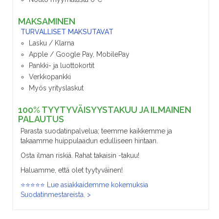
MAKSAMINEN
TURVALLISET MAKSUTAVAT
Lasku / Klarna
Apple / Google Pay, MobilePay
Pankki- ja luottokortit
Verkkopankki
Myös yrityslaskut
100% TYYTYVÄISYYSTAKUU JA ILMAINEN
PALAUTUS
Parasta suodatinpalvelua; teemme kaikkemme ja
takaamme huippulaadun edulliseen hintaan.
Osta ilman riskiä. Rahat takaisin -takuu!
Haluamme, että olet tyytyväinen!
⭐⭐⭐⭐⭐ Lue asiakkaidemme kokemuksia
Suodatinmestareista. >