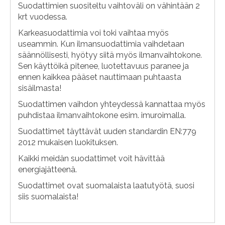
Suodattimien suositeltu vaihtoväli on vähintään 2
krt vuodessa.
Karkeasuodattimia voi toki vaihtaa myös
useammin. Kun ilmansuodattimia vaihdetaan
säännöllisesti, hyötyy siitä myös ilmanvaihtokone.
Sen käyttöikä pitenee, luotettavuus paranee ja
ennen kaikkea pääset nauttimaan puhtaasta
sisäilmasta!
Suodattimen vaihdon yhteydessä kannattaa myös
puhdistaa ilmanvaihtokone esim. imuroimalla.
Suodattimet täyttävät uuden standardin EN:779
2012 mukaisen luokituksen.
Kaikki meidän suodattimet voit hävittää
energiajätteenä.
Suodattimet ovat suomalaista laatutyötä, suosi
siis suomalaista!