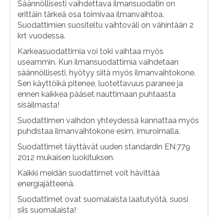
Säännöllisesti vaihdettava ilmansuodatin on
erittäin tärkeä osa toimivaa ilmanvaihtoa.
Suodattimien suositeltu vaihtoväli on vähintään 2
krt vuodessa.
Karkeasuodattimia voi toki vaihtaa myös
useammin. Kun ilmansuodattimia vaihdetaan
säännöllisesti, hyötyy siitä myös ilmanvaihtokone.
Sen käyttöikä pitenee, luotettavuus paranee ja
ennen kaikkea pääset nauttimaan puhtaasta
sisäilmasta!
Suodattimen vaihdon yhteydessä kannattaa myös
puhdistaa ilmanvaihtokone esim. imuroimalla.
Suodattimet täyttävät uuden standardin EN:779
2012 mukaisen luokituksen.
Kaikki meidän suodattimet voit hävittää
energiajätteenä.
Suodattimet ovat suomalaista laatutyötä, suosi
siis suomalaista!