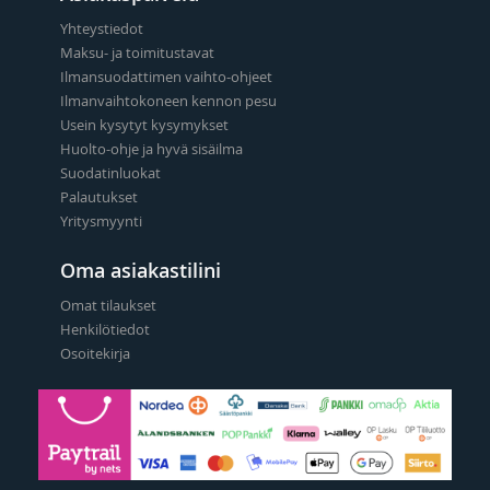
Yhteystiedot
Maksu- ja toimitustavat
Ilmansuodattimen vaihto-ohjeet
Ilmanvaihtokoneen kennon pesu
Usein kysytyt kysymykset
Huolto-ohje ja hyvä sisäilma
Suodatinluokat
Palautukset
Yritysmyynti
Oma asiakastilini
Omat tilaukset
Henkilötiedot
Osoitekirja