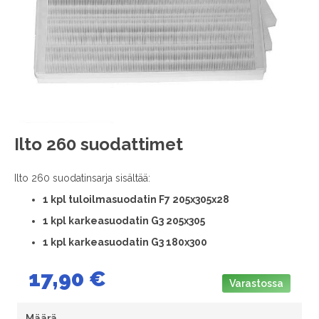
images
gallery
Skip
Ilto 260 suodattimet
to
the
Ilto 260 suodatinsarja sisältää:
beginning
of
1 kpl tuloilmasuodatin F7 205x305x28
the
1 kpl karkeasuodatin G3 205x305
images
gallery
1 kpl karkeasuodatin G3 180x300
17,90 €
Varastossa
Määrä