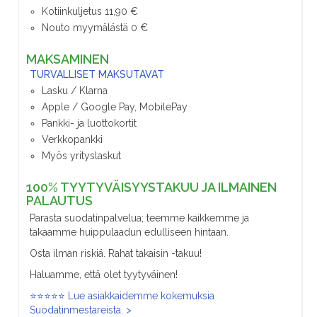
Kotiinkuljetus 11,90 €
Nouto myymälästä 0 €
MAKSAMINEN
TURVALLISET MAKSUTAVAT
Lasku / Klarna
Apple / Google Pay, MobilePay
Pankki- ja luottokortit
Verkkopankki
Myös yrityslaskut
100% TYYTYVÄISYYSTAKUU JA ILMAINEN
PALAUTUS
Parasta suodatinpalvelua; teemme kaikkemme ja
takaamme huippulaadun edulliseen hintaan.
Osta ilman riskiä. Rahat takaisin -takuu!
Haluamme, että olet tyytyväinen!
⭐⭐⭐⭐⭐ Lue asiakkaidemme kokemuksia
Suodatinmestareista. >