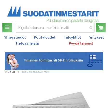
Os
Yhteystiedot
Kotitaloudet
Taloyhtiöt
Yritykset
Tietoa meistä
Pyydä tarjous!
Etusivu
Ilto 260 suodattimet
Skip
to
the
end
of
the