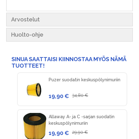
Arvostelut
Huolto-ohje
SINUA SAATTAISI KIINNOSTAA MYÖS NÄMÄ
TUOTTEET!
Puzer suodatin keskuspölynimuriin
19,90 €
34,80 €
Allaway A- ja C -sarjan suodatin
keskuspölynimuriin
19,90 €
29,90 €