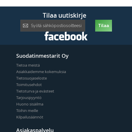
Tilaa uutiskirje
Tilaa
Tilaa
uutiskirje:
Suodatinmestarit Oy
Tietoa meistä
Asiakkaidemme kokemuksia
Tietosuojaseloste
Toimitusehdot
Tietoturva ja evästeet
Tarjouspyyntö
Huono sisäilma
Töihin meille
Kilpailusäännöt
Asiakaspalvelu