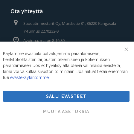
Ota yhteyttä
Suodatinmestarit Oy, Mursketie 31, 36220 Kangasala
Y-tunnus 2270232-9
Avoinna: ma-pe 8-16.30
Puhelin/Whatsapp:
0400 442 111
Käytämme evästeitä palvelujemme parantamiseen,
Clo
henkilökohtaisten tarjousten tekemiseen ja kokemuksen
Coo
Sähköposti:
myynti@suodatinmestarit.fi
Bar
parantamiseen. Jos et hyväksy alla olevia valinnaisia evästeitä,
tämä voi vaikuttaa sivuston toimintaan. Jos haluat tietää enemmän,
lue
evästekäytäntömme
SALLI EVÄSTEET
Suodatinmestarit © 2026
MUUTA ASETUKSIA