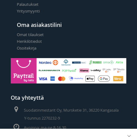
Palautukset
Yritysmyynti
Oma asiakastilini
Omat tilaukset
Henkilötiedot
Osoitekirja
Ota yhteyttä
Suodatinmestarit Oy, Mursketie 31, 36220 Kangasala
Y-tunnus 2270232-9
Avoinna: ma-pe 8-16.30