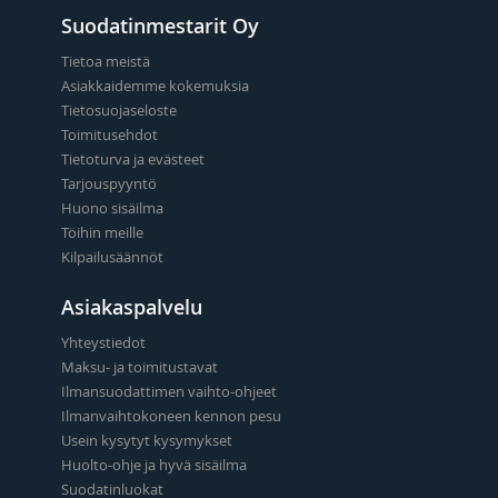
Suodatinmestarit Oy
Tietoa meistä
Asiakkaidemme kokemuksia
Tietosuojaseloste
Toimitusehdot
Tietoturva ja evästeet
Tarjouspyyntö
Huono sisäilma
Töihin meille
Kilpailusäännöt
Asiakaspalvelu
Yhteystiedot
Maksu- ja toimitustavat
Ilmansuodattimen vaihto-ohjeet
Ilmanvaihtokoneen kennon pesu
Usein kysytyt kysymykset
Huolto-ohje ja hyvä sisäilma
Suodatinluokat