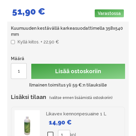
51,90 €
Varastossa
Kuumuuden kestävällä karkeasuodattimella 358x540
mm
Kyllä kiitos.
+
22,90 €
Määrä
Lisää ostoskoriin
Ilmainen toimitus yli 59 €:n tilauksille
Lisäksi tilaan
Likavex kennonpesuaine 1 L
14,90 €
kpl