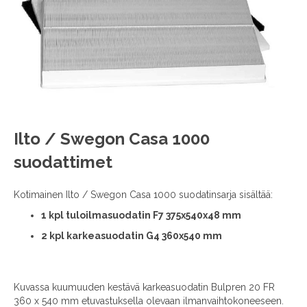
images
gallery
Skip
Ilto / Swegon Casa 1000
to
suodattimet
the
beginning
of
Kotimainen Ilto / Swegon Casa 1000 suodatinsarja sisältää:
the
1 kpl tuloilmasuodatin F7 375x540x48 mm
images
gallery
2 kpl karkeasuodatin G4 360x540 mm
Kuvassa kuumuuden kestävä karkeasuodatin Bulpren 20 FR
360 x 540 mm etuvastuksella olevaan ilmanvaihtokoneeseen.