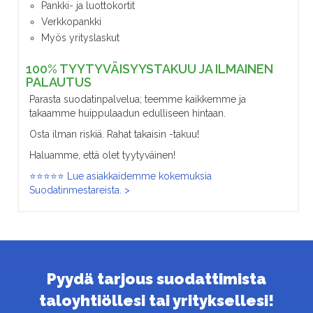
Pankki- ja luottokortit
Verkkopankki
Myös yrityslaskut
100% TYYTYVÄISYYSTAKUU JA ILMAINEN
PALAUTUS
Parasta suodatinpalvelua; teemme kaikkemme ja
takaamme huippulaadun edulliseen hintaan.
Osta ilman riskiä. Rahat takaisin -takuu!
Haluamme, että olet tyytyväinen!
⭐⭐⭐⭐⭐ Lue asiakkaidemme kokemuksia
Suodatinmestareista. >
Pyydä tarjous suodattimista
taloyhtiöllesi tai yrityksellesi!