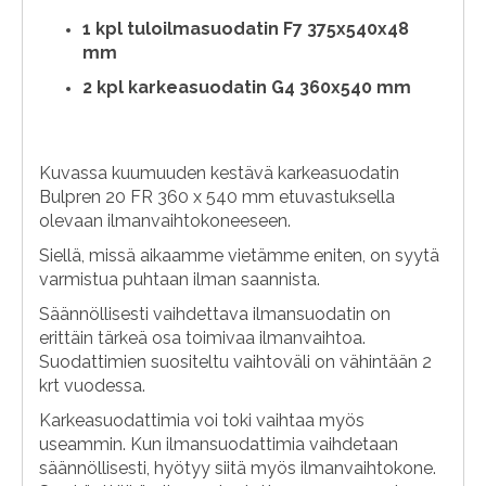
1 kpl tuloilmasuodatin F7 375x540x48
mm
2 kpl karkeasuodatin G4 360x540 mm
Kuvassa kuumuuden kestävä karkeasuodatin
Bulpren 20 FR 360 x 540 mm etuvastuksella
olevaan ilmanvaihtokoneeseen.
Siellä, missä aikaamme vietämme eniten, on syytä
varmistua puhtaan ilman saannista.
Säännöllisesti vaihdettava ilmansuodatin on
erittäin tärkeä osa toimivaa ilmanvaihtoa.
Suodattimien suositeltu vaihtoväli on vähintään 2
krt vuodessa.
Karkeasuodattimia voi toki vaihtaa myös
useammin. Kun ilmansuodattimia vaihdetaan
säännöllisesti, hyötyy siitä myös ilmanvaihtokone.