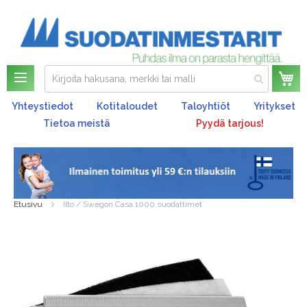
Os
Yhteystiedot
Kotitaloudet
Taloyhtiöt
Yritykset
Tietoa meistä
Pyydä tarjous!
Etusivu
Ilto / Swegon Casa 1000 suodattimet
Skip
to
the
end
of
the