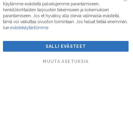
Puhelin/Whatsapp:
0400 442 111
Käytämme evästeitä palvelujemme parantamiseen,
Clo
henkilökohtaisten tarjousten tekemiseen ja kokemuksen
Coo
Sähköposti:
myynti@suodatinmestarit.fi
Bar
parantamiseen. Jos et hyväksy alla olevia valinnaisia evästeitä,
tämä voi vaikuttaa sivuston toimintaan. Jos haluat tietää enemmän,
lue
evästekäytäntömme
SALLI EVÄSTEET
Suodatinmestarit © 2026
MUUTA ASETUKSIA