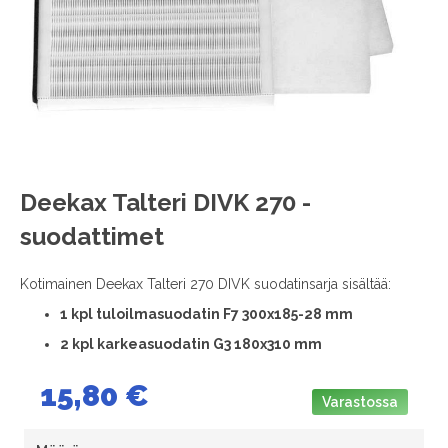
images
gallery
Skip
Deekax Talteri DIVK 270 -
to
suodattimet
the
beginning
of
Kotimainen Deekax Talteri 270 DIVK suodatinsarja sisältää:
the
1
kpl tuloilmasuodatin F7 300x185-28 mm
images
gallery
2 kpl karkeasuodatin G3 180x310 mm
15,80 €
Varastossa