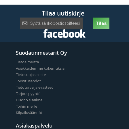
Tilaa uutiskirje
Tilaa
Tilaa
uutiskirje:
Suodatinmestarit Oy
Tietoa meistä
Asiakkaidemme kokemuksia
Tietosuojaseloste
Toimitusehdot
Tietoturva ja evästeet
Tarjouspyyntö
Huono sisäilma
Töihin meille
Kilpailusäännöt
Asiakaspalvelu