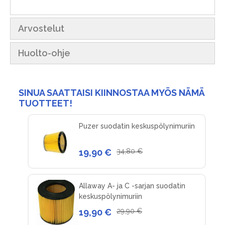
Arvostelut
Huolto-ohje
SINUA SAATTAISI KIINNOSTAA MYÖS NÄMÄ
TUOTTEET!
Puzer suodatin keskuspölynimuriin
19,90 €
34,80 €
Allaway A- ja C -sarjan suodatin
keskuspölynimuriin
19,90 €
29,90 €