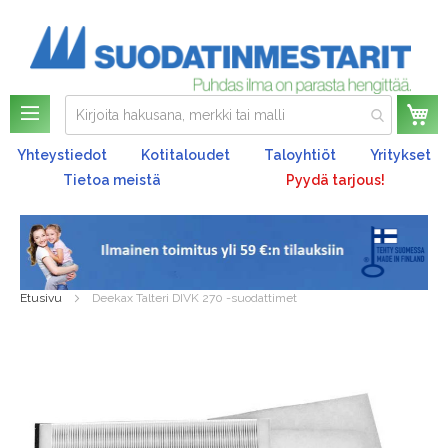
Os
Yhteystiedot
Kotitaloudet
Taloyhtiöt
Yritykset
Tietoa meistä
Pyydä tarjous!
Etusivu
Deekax Talteri DIVK 270 -suodattimet
Skip
to
the
end
of
the