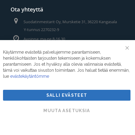
Ota yhteyttä
Suodatinmestarit Oy, Mursketie 31, 36220 Kangasala
Y-tunnus 2270232-9
Avoinna: ma-pe 8-16.30
Puhelin/Whatsapp:
0400 442 111
Käytämme evästeitä palvelujemme parantamiseen,
Clo
henkilökohtaisten tarjousten tekemiseen ja kokemuksen
Coo
Sähköposti:
myynti@suodatinmestarit.fi
Bar
parantamiseen. Jos et hyväksy alla olevia valinnaisia evästeitä,
tämä voi vaikuttaa sivuston toimintaan. Jos haluat tietää enemmän,
lue
evästekäytäntömme
SALLI EVÄSTEET
Suodatinmestarit © 2026
MUUTA ASETUKSIA