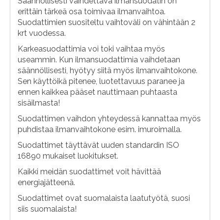
Säännöllisesti vaihdettava ilmansuodatin on
erittäin tärkeä osa toimivaa ilmanvaihtoa.
Suodattimien suositeltu vaihtoväli on vähintään 2
krt vuodessa.
Karkeasuodattimia voi toki vaihtaa myös
useammin. Kun ilmansuodattimia vaihdetaan
säännöllisesti, hyötyy siitä myös ilmanvaihtokone.
Sen käyttöikä pitenee, luotettavuus paranee ja
ennen kaikkea pääset nauttimaan puhtaasta
sisäilmasta!
Suodattimen vaihdon yhteydessä kannattaa myös
puhdistaa ilmanvaihtokone esim. imuroimalla.
Suodattimet täyttävät uuden standardin ISO
16890 mukaiset luokitukset.
Kaikki meidän suodattimet voit hävittää
energiajätteenä.
Suodattimet ovat suomalaista laatutyötä, suosi
siis suomalaista!