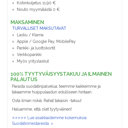
Kotiinkuljetus 11,90 €
Nouto myymälästä 0 €
MAKSAMINEN
TURVALLISET MAKSUTAVAT
Lasku / Klarna
Apple / Google Pay, MobilePay
Pankki- ja luottokortit
Verkkopankki
Myös yrityslaskut
100% TYYTYVÄISYYSTAKUU JA ILMAINEN
PALAUTUS
Parasta suodatinpalvelua; teemme kaikkemme ja
takaamme huippulaadun edulliseen hintaan.
Osta ilman riskiä. Rahat takaisin -takuu!
Haluamme, että olet tyytyväinen!
⭐⭐⭐⭐⭐ Lue asiakkaidemme kokemuksia
Suodatinmestareista. >