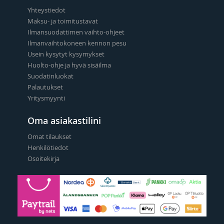
Yhteystiedot
Maksu- ja toimitustavat
Ilmansuodattimen vaihto-ohjeet
Ilmanvaihtokoneen kennon pesu
Usein kysytyt kysymykset
Huolto-ohje ja hyvä sisäilma
Suodatinluokat
Palautukset
Yritysmyynti
Oma asiakastilini
Omat tilaukset
Henkilötiedot
Osoitekirja