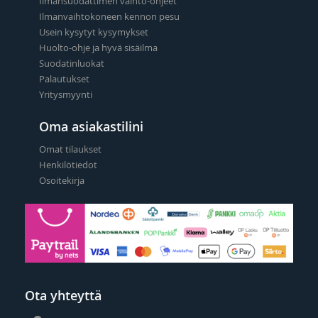
Ilmansuodattimen vaihto-ohjeet
Ilmanvaihtokoneen kennon pesu
Usein kysytyt kysymykset
Huolto-ohje ja hyvä sisäilma
Suodatinluokat
Palautukset
Yritysmyynti
Oma asiakastilini
Omat tilaukset
Henkilötiedot
Osoitekirja
Ota yhteyttä