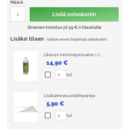
Määrä
Lisää ostoskoriin
Ilmainen toimitus yli 59 €:n tilauksille
Lisäksi tilaan
Likavex kennonpesuaine 1 L
14,90 €
kpl
Lisäkarkeasuodatinpareja
5,90 €
kpl