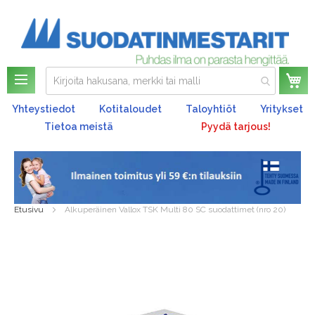
Os
Yhteystiedot
Kotitaloudet
Taloyhtiöt
Yritykset
Tietoa meistä
Pyydä tarjous!
Etusivu
Alkuperäinen Vallox TSK Multi 80 SC suodattimet (nro 20)
Skip
to
the
end
of
the