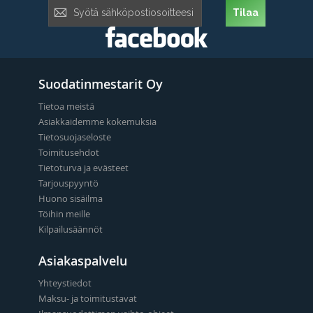
Tilaa
Tilaa
uutiskirje:
Suodatinmestarit Oy
Tietoa meistä
Asiakkaidemme kokemuksia
Tietosuojaseloste
Toimitusehdot
Tietoturva ja evästeet
Tarjouspyyntö
Huono sisäilma
Töihin meille
Kilpailusäännöt
Asiakaspalvelu
Yhteystiedot
Maksu- ja toimitustavat