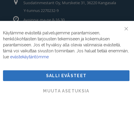
Suodatinmestarit Oy, Mursketie 31, 36220 Kangasala
Y-tunnus 2270232-9
Avoinna: ma-pe 8-16.30
Puhelin/Whatsapp:
0400 442 111
Käytämme evästeitä palvelujemme parantamiseen,
Clo
henkilökohtaisten tarjousten tekemiseen ja kokemuksen
Coo
Sähköposti:
myynti@suodatinmestarit.fi
Bar
parantamiseen. Jos et hyväksy alla olevia valinnaisia evästeitä,
tämä voi vaikuttaa sivuston toimintaan. Jos haluat tietää enemmän,
lue
evästekäytäntömme
SALLI EVÄSTEET
Suodatinmestarit © 2026
MUUTA ASETUKSIA