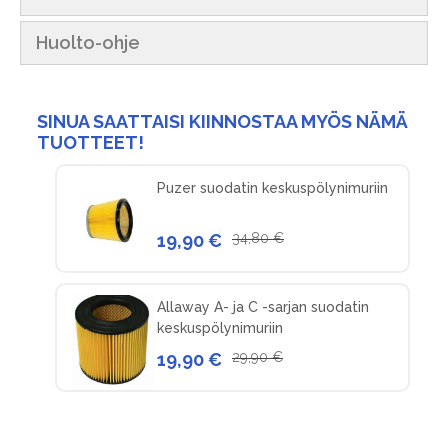
Huolto-ohje
SINUA SAATTAISI KIINNOSTAA MYÖS NÄMÄ
TUOTTEET!
Puzer suodatin keskuspölynimuriin
19,90 €
34,80 €
Allaway A- ja C -sarjan suodatin
keskuspölynimuriin
19,90 €
29,90 €