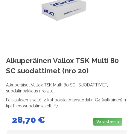
images
gallery
Skip
Alkuperäinen Vallox TSK Multi 80
to
SC suodattimet (nro 20)
the
beginning
of
Alkuperäiset Vallox TSK Multi 80 SC -SUODATTIMET,
the
suodatinpakkaus nro 20.
images
Pakkauksen sisältö: 2 kpl poistoilmansuodatin G4 (valkoinen), 1
gallery
kpl hienosuodatinkasetti F7
28,70 €
Varastossa