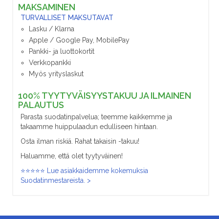
MAKSAMINEN
TURVALLISET MAKSUTAVAT
Lasku / Klarna
Apple / Google Pay, MobilePay
Pankki- ja luottokortit
Verkkopankki
Myös yrityslaskut
100% TYYTYVÄISYYSTAKUU JA ILMAINEN
PALAUTUS
Parasta suodatinpalvelua; teemme kaikkemme ja
takaamme huippulaadun edulliseen hintaan.
Osta ilman riskiä. Rahat takaisin -takuu!
Haluamme, että olet tyytyväinen!
⭐⭐⭐⭐⭐ Lue asiakkaidemme kokemuksia
Suodatinmestareista. >