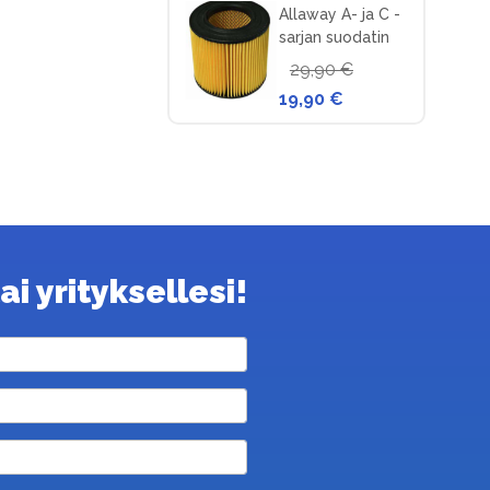
Allaway A- ja C -
sarjan suodatin
keskuspölynimuriin
29,90 €
19,90 €
i yrityksellesi!