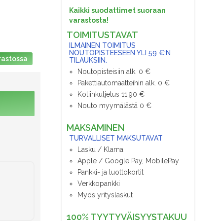
Kaikki suodattimet suoraan
varastosta!
TOIMITUSTAVAT
ILMAINEN TOIMITUS
NOUTOPISTEESEEN YLI 59 €:N
rastossa
TILAUKSIIN.
Noutopisteisiin alk. 0 €
Pakettiautomaatteihin alk. 0 €
Kotiinkuljetus 11,90 €
Nouto myymälästä 0 €
MAKSAMINEN
TURVALLISET MAKSUTAVAT
Lasku / Klarna
Apple / Google Pay, MobilePay
Pankki- ja luottokortit
Verkkopankki
Myös yrityslaskut
100% TYYTYVÄISYYSTAKUU