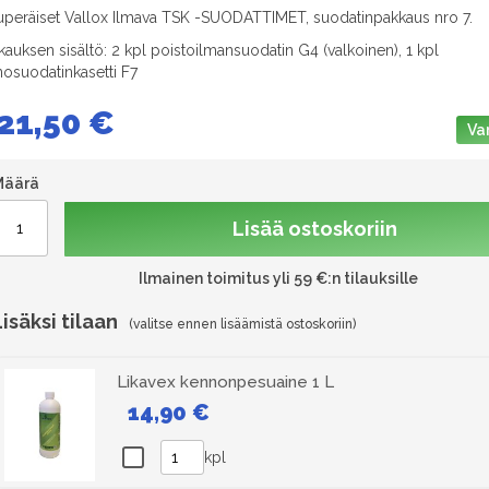
uperäiset Vallox Ilmava TSK -SUODATTIMET, suodatinpakkaus nro 7.
kauksen sisältö: 2 kpl poistoilmansuodatin G4 (valkoinen), 1 kpl
nosuodatinkasetti F7
21,50 €
Va
Määrä
Lisää ostoskoriin
Ilmainen toimitus yli 59 €:n tilauksille
Lisäksi tilaan
Likavex kennonpesuaine 1 L
14,90 €
kpl