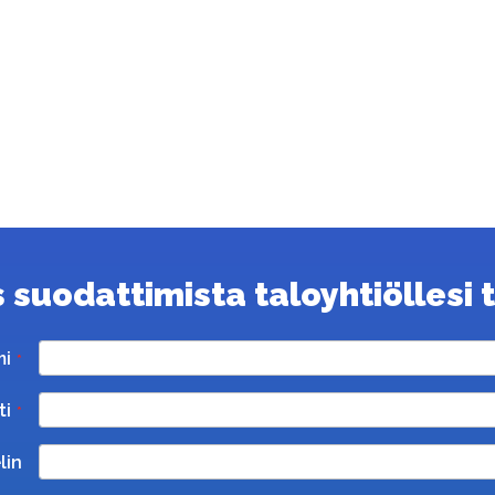
suodattimista taloyhtiöllesi ta
mi
ti
lin