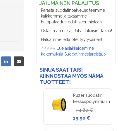
JA ILMAINEN PALAUTUS
Parasta suodatinpalvelua; teemme
kaikkemme ja takaamme
huippulaadun edulliseen hintaan.
Osta ilman riskiä. Rahat takaisin -takuu!
Haluamme, että olet tyytyväinen!
⭐⭐⭐⭐⭐ Lue asiakkaidemme
kokemuksia Suodatinmestareista. >
SINUA SAATTAISI
KIINNOSTAA MYÖS NÄMÄ
TUOTTEET!
Puzer suodatin
keskuspölynimuriin
34,80 €
19,90 €