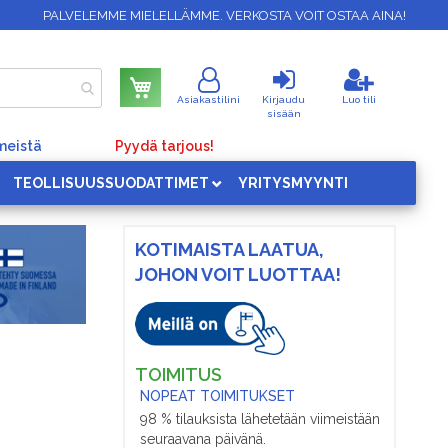
PALVELEMME MIELELLÄMME. VERKOSTA VOIT OSTAA AINA!
Ostoskori
Asiakastilini
Kirjaudu
Luo tili
sisään
meistä
Pyydä tarjous!
TEOLLISUUSSUODATTIMET
YRITYSMYYNTI
KOTIMAISTA LAATUA,
JOHON VOIT LUOTTAA!
TOIMITUS
NOPEAT TOIMITUKSET
98 % tilauksista lähetetään viimeistään
seuraavana päivänä.