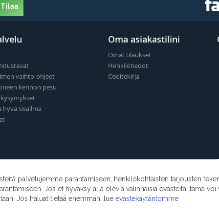
Tilaa
lvelu
Oma asiakastilini
Omat tilaukset
mitustavat
Henkilötiedot
imen vaihto-ohjeet
Osoitekirja
oneen kennon pesu
t kysymykset
a hyvä sisäilma
at
eitä palvelujemme parantamiseen, henkilökohtaisten tarjousten teke
ntamiseen. Jos et hyväksy alla olevia valinnaisia evästeitä, tämä voi 
ntaan. Jos haluat tietää enemmän, lue
evästekäytäntömme