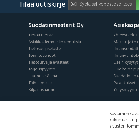
Tilaa
Tilaa uutiskirje
uutiskirje:
Suodatinmestarit Oy
Asiakaspa
Tietoa meistä
Yhteystiedot
Asiakkaidemme kokemuksia
Maksu- ja toi
Tietosuojaseloste
Ilmansuodatt
Toimitusehdot
Ilmanvaihtok
Tietoturva ja evästeet
Usein kysyty
Tarjouspyyntö
Huolto-ohje j
Huono sisäilma
Suodatinluok
Töihin meille
Palautukset
Kilpailusäännöt
Yritysmyynti
Käytämme eväst
kokemuksen para
sivuston toimi