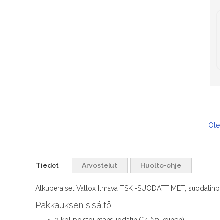
Ole
Tiedot
Arvostelut
Huolto-ohje
Alkuperäiset Vallox Ilmava TSK -SUODATTIMET, suodatinpa
Pakkauksen sisältö
2 kpl poistoilmansuodatin G4 (valkoinen)