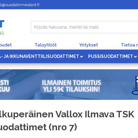
i@suodatinmestarit.fi
loudet
Taloyhtiöt
Yritykset
Tietoa 
Ä- JA IKKUNAVENTTIILISUODATTIMET
PUSSISUODATTIMET
lkuperäinen Vallox Ilmava TSK
uodattimet (nro 7)