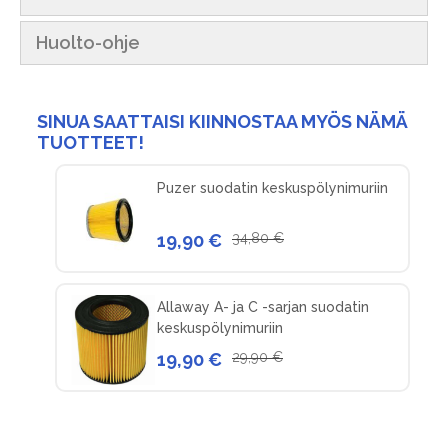
Huolto-ohje
SINUA SAATTAISI KIINNOSTAA MYÖS NÄMÄ
TUOTTEET!
Puzer suodatin keskuspölynimuriin
19,90 €
34,80 €
Allaway A- ja C -sarjan suodatin
keskuspölynimuriin
19,90 €
29,90 €