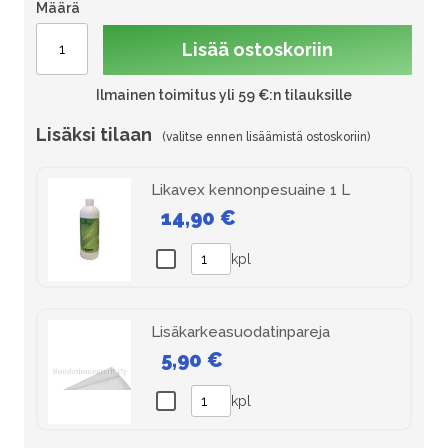
Määrä
Lisää ostoskoriin
Ilmainen toimitus yli 59 €:n tilauksille
Lisäksi tilaan
Likavex kennonpesuaine 1 L
14,90 €
kpl
Lisäkarkeasuodatinpareja
5,90 €
kpl