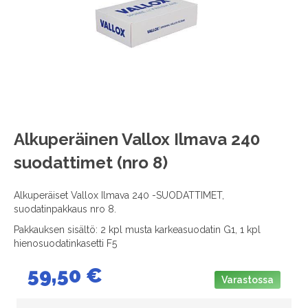
images
gallery
Skip
Alkuperäinen Vallox Ilmava 240
to
suodattimet (nro 8)
the
beginning
of
Alkuperäiset Vallox Ilmava 240 -SUODATTIMET,
the
suodatinpakkaus nro 8.
images
Pakkauksen sisältö: 2 kpl musta karkeasuodatin G1, 1 kpl
gallery
hienosuodatinkasetti F5
59,50 €
Varastossa