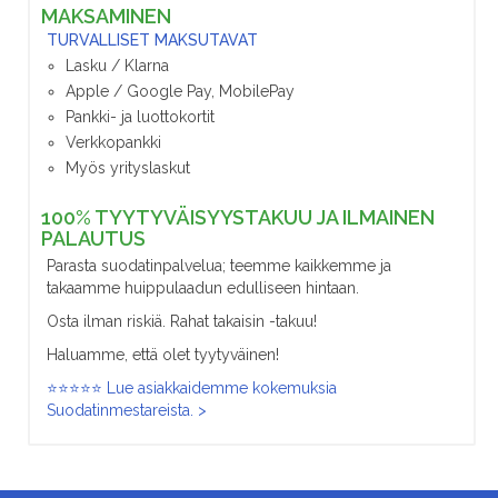
MAKSAMINEN
TURVALLISET MAKSUTAVAT
Lasku / Klarna
Apple / Google Pay, MobilePay
Pankki- ja luottokortit
Verkkopankki
Myös yrityslaskut
100% TYYTYVÄISYYSTAKUU JA ILMAINEN
PALAUTUS
Parasta suodatinpalvelua; teemme kaikkemme ja
takaamme huippulaadun edulliseen hintaan.
Osta ilman riskiä. Rahat takaisin -takuu!
Haluamme, että olet tyytyväinen!
⭐⭐⭐⭐⭐ Lue asiakkaidemme kokemuksia
Suodatinmestareista. >