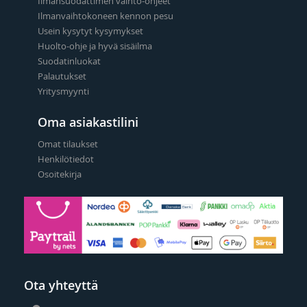
Ilmansuodattimen vaihto-ohjeet
Ilmanvaihtokoneen kennon pesu
Usein kysytyt kysymykset
Huolto-ohje ja hyvä sisäilma
Suodatinluokat
Palautukset
Yritysmyynti
Oma asiakastilini
Omat tilaukset
Henkilötiedot
Osoitekirja
Ota yhteyttä