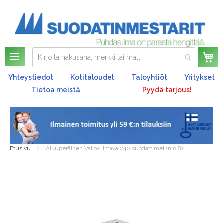
Os
Yhteystiedot
Kotitaloudet
Taloyhtiöt
Yritykset
Tietoa meistä
Pyydä tarjous!
Etusivu
Alkuperäinen Vallox Ilmava 240 suodattimet (nro 8)
Skip
to
the
end
of
the