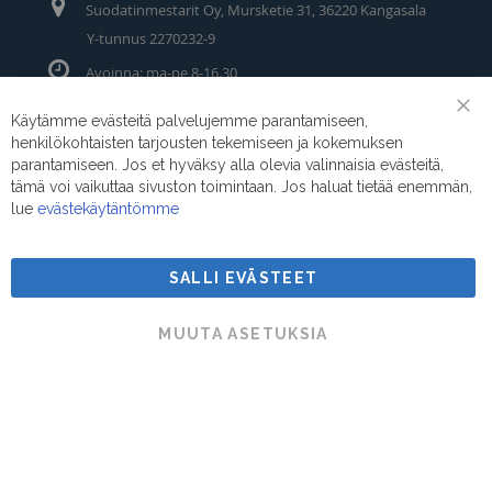
Suodatinmestarit Oy, Mursketie 31, 36220 Kangasala
Y-tunnus 2270232-9
Avoinna: ma-pe 8-16.30
Puhelin/Whatsapp:
0400 442 111
Käytämme evästeitä palvelujemme parantamiseen,
Clo
henkilökohtaisten tarjousten tekemiseen ja kokemuksen
Coo
Sähköposti:
myynti@suodatinmestarit.fi
Bar
parantamiseen. Jos et hyväksy alla olevia valinnaisia evästeitä,
tämä voi vaikuttaa sivuston toimintaan. Jos haluat tietää enemmän,
lue
evästekäytäntömme
SALLI EVÄSTEET
Suodatinmestarit © 2026
MUUTA ASETUKSIA