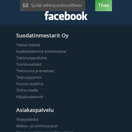
Tilaa
Tilaa
uutiskirje:
Suodatinmestarit Oy
Tietoa meistä
Asiakkaidemme kokemuksia
Tietosuojaseloste
Toimitusehdot
Tietoturva ja evästeet
Tarjouspyyntö
Huono sisäilma
Töihin meille
Kilpailusäännöt
Asiakaspalvelu
Yhteystiedot
Maksu- ja toimitustavat