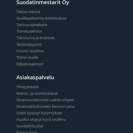
Suodatinmestarit Oy
Tietoa meistä
Asiakkaidemme kokemuksia
Tietosuojaseloste
Toimitusehdot
Tietoturva ja evästeet
Tarjouspyyntö
Huono sisäilma
Töihin meille
Kilpailusäännöt
Asiakaspalvelu
Yhteystiedot
Maksu- ja toimitustavat
Ilmansuodattimen vaihto-ohjeet
Ilmanvaihtokoneen kennon pesu
Usein kysytyt kysymykset
Huolto-ohje ja hyvä sisäilma
Suodatinluokat
Palautukset