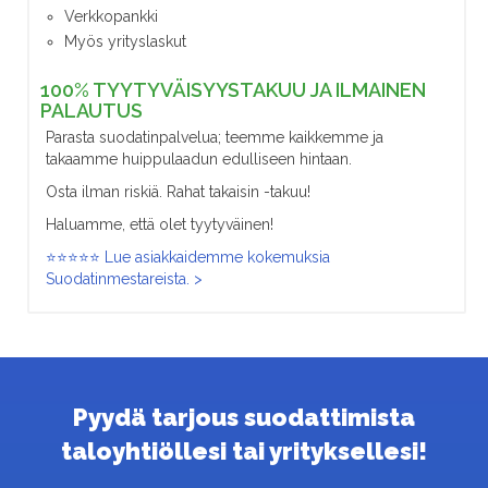
Verkkopankki
Myös yrityslaskut
100% TYYTYVÄISYYSTAKUU JA ILMAINEN
PALAUTUS
Parasta suodatinpalvelua; teemme kaikkemme ja
takaamme huippulaadun edulliseen hintaan.
Osta ilman riskiä. Rahat takaisin -takuu!
Haluamme, että olet tyytyväinen!
⭐⭐⭐⭐⭐ Lue asiakkaidemme kokemuksia
Suodatinmestareista. >
Pyydä tarjous suodattimista
taloyhtiöllesi tai yrityksellesi!