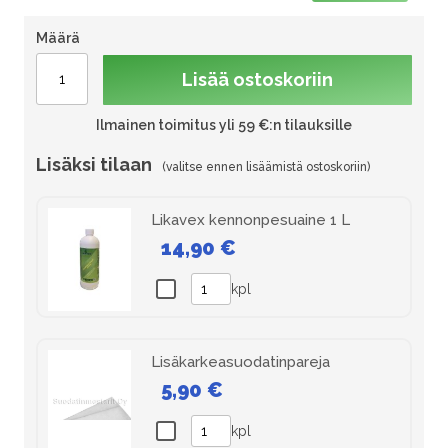
Määrä
Lisää ostoskoriin
Ilmainen toimitus yli 59 €:n tilauksille
Lisäksi tilaan
Likavex kennonpesuaine 1 L
14,90 €
kpl
Lisäkarkeasuodatinpareja
5,90 €
kpl