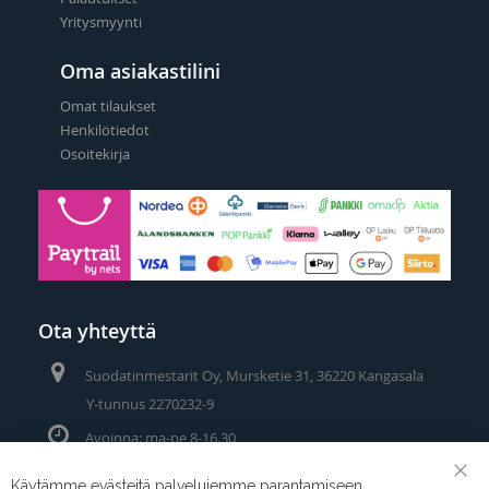
Yritysmyynti
Oma asiakastilini
Omat tilaukset
Henkilötiedot
Osoitekirja
Ota yhteyttä
Suodatinmestarit Oy, Mursketie 31, 36220 Kangasala
Y-tunnus 2270232-9
Avoinna: ma-pe 8-16.30
Puhelin/Whatsapp:
0400 442 111
Käytämme evästeitä palvelujemme parantamiseen,