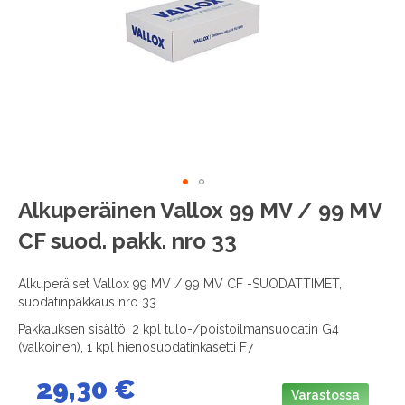
images
gallery
Skip
Alkuperäinen Vallox 99 MV / 99 MV
to
CF suod. pakk. nro 33
the
beginning
of
Alkuperäiset Vallox 99 MV / 99 MV CF -SUODATTIMET,
the
suodatinpakkaus nro 33.
images
Pakkauksen sisältö: 2 kpl tulo-/poistoilmansuodatin G4
gallery
(valkoinen), 1 kpl hienosuodatinkasetti F7
29,30 €
Varastossa