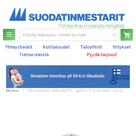
Os
Yhteystiedot
Kotitaloudet
Taloyhtiöt
Yritykset
Tietoa meistä
Pyydä tarjous!
Etusivu
Alkuperäinen Vallox 99 MV / 99 MV CF suod. pakk. nro 33
Skip
to
the
end
of
the