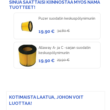
SINUA SAATTAISI KIINNOSTAA MYÖS NÄMÄ
TUOTTEET!
Puzer suodatin keskuspölynimuriin
19,90 €
34,80 €
Allaway A- ja C -sarjan suodatin
keskuspölynimuriin
19,90 €
29,90 €
KOTIMAISTA LAATUA, JOHON VOIT
LUOTTAA!