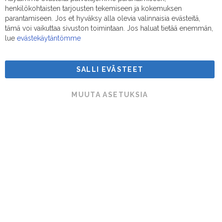
Clo
henkilökohtaisten tarjousten tekemiseen ja kokemuksen
Coo
Sähköposti:
myynti@suodatinmestarit.fi
Bar
parantamiseen. Jos et hyväksy alla olevia valinnaisia evästeitä,
tämä voi vaikuttaa sivuston toimintaan. Jos haluat tietää enemmän,
lue
evästekäytäntömme
SALLI EVÄSTEET
Suodatinmestarit © 2026
MUUTA ASETUKSIA