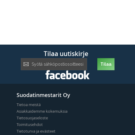
Tilaa uutiskirje
Tilaa
Tilaa
uutiskirje:
Suodatinmestarit Oy
Tietoa meistä
Asiakkaidemme kokemuksia
Tietosuojaseloste
Toimitusehdot
Tietoturva ja evästeet