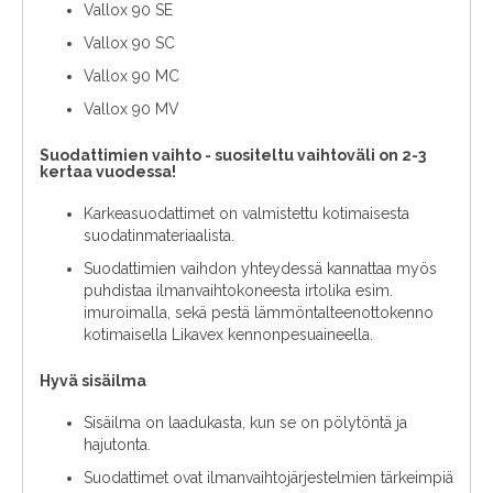
Vallox 90 SE
Vallox 90 SC
Vallox 90 MC
Vallox 90 MV
Suodattimien vaihto - suositeltu vaihtoväli on 2-3
kertaa vuodessa!
Karkeasuodattimet on valmistettu kotimaisesta
suodatinmateriaalista.
Suodattimien vaihdon yhteydessä kannattaa myös
puhdistaa ilmanvaihtokoneesta irtolika esim.
imuroimalla, sekä pestä lämmöntalteenottokenno
kotimaisella Likavex kennonpesuaineella.
Hyvä sisäilma
Sisäilma on laadukasta, kun se on pölytöntä ja
hajutonta.
Suodattimet ovat ilmanvaihtojärjestelmien tärkeimpiä