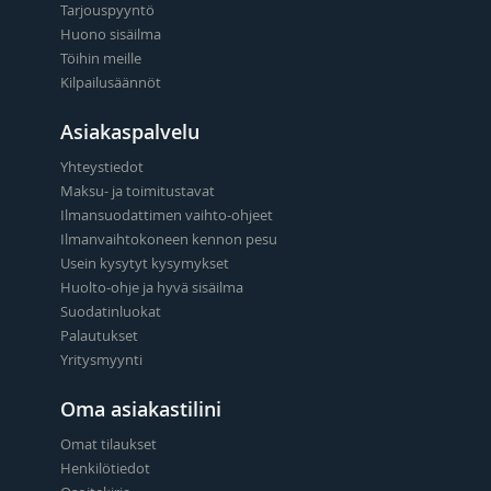
Tarjouspyyntö
Huono sisäilma
Töihin meille
Kilpailusäännöt
Asiakaspalvelu
Yhteystiedot
Maksu- ja toimitustavat
Ilmansuodattimen vaihto-ohjeet
Ilmanvaihtokoneen kennon pesu
Usein kysytyt kysymykset
Huolto-ohje ja hyvä sisäilma
Suodatinluokat
Palautukset
Yritysmyynti
Oma asiakastilini
Omat tilaukset
Henkilötiedot