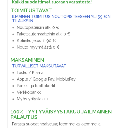
Kaikki suodattimet suoraan varastosta!
TOIMITUSTAVAT
ILMAINEN TOIMITUS NOUTOPISTEESEEN YLI 59 €:N
TILAUKSIIN.
Noutopisteisiin alk. 0 €
Pakettiautomaatteihin alk. 0 €
Kotiinkuljetus 11,90 €
Nouto myymälästä 0 €
MAKSAMINEN
TURVALLISET MAKSUTAVAT
Lasku / Klarna
Apple / Google Pay, MobilePay
Pankki- ja luottokortit
Verkkopankki
Myös yrityslaskut
100% TYYTYVÄISYYSTAKUU JA ILMAINEN
PALAUTUS
Parasta suodatinpalvelua; teemme kaikkemme ja