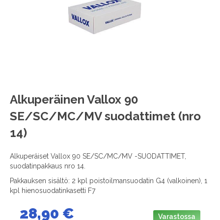
images
gallery
Skip
Alkuperäinen Vallox 90
to
SE/SC/MC/MV suodattimet (nro
the
beginning
14)
of
the
images
Alkuperäiset Vallox 90 SE/SC/MC/MV -SUODATTIMET,
gallery
suodatinpakkaus nro 14.
Pakkauksen sisältö: 2 kpl poistoilmansuodatin G4 (valkoinen), 1
kpl hienosuodatinkasetti F7
28,90 €
Varastossa