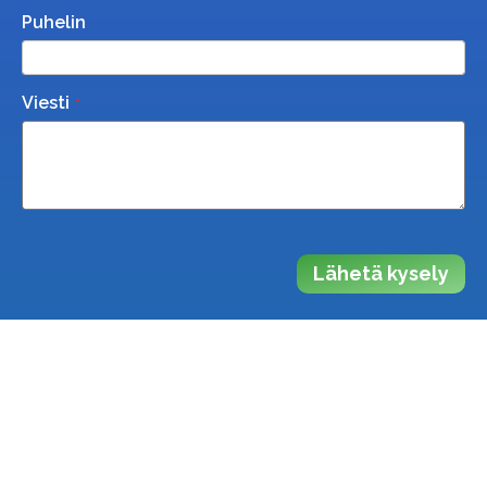
Puhelin
Viesti
Lähetä kysely