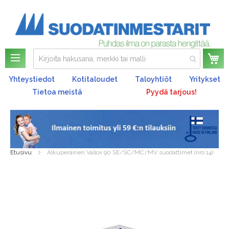
Os
Yhteystiedot
Kotitaloudet
Taloyhtiöt
Yritykset
Tietoa meistä
Pyydä tarjous!
Etusivu
Alkuperäinen Vallox 90 SE/SC/MC/MV suodattimet (nro 14)
Skip
to
the
end
of
the