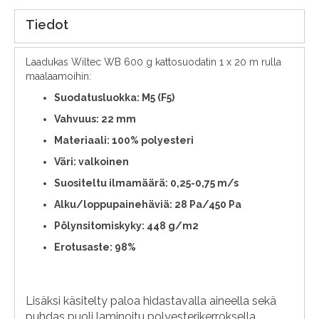
Tiedot
Laadukas Wiltec WB 600 g kattosuodatin 1 x 20 m rulla
maalaamoihin:
Suodatusluokka: M5 (F5)
Vahvuus: 22 mm
Materiaali: 100% polyesteri
Väri: valkoinen
Suositeltu ilmamäärä: 0,25-0,75 m/s
Alku/loppupainehäviä: 28 Pa/450 Pa
Pölynsitomiskyky: 448 g/m2
Erotusaste: 98%
Lisäksi käsitelty paloa hidastavalla aineella sekä
puhdas puoli laminoitu polyesterikerroksella.