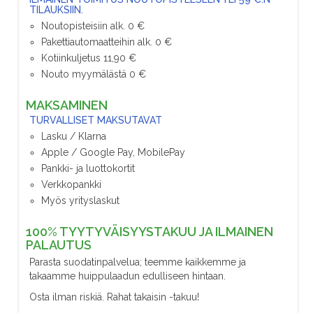
TILAUKSIIN.
Noutopisteisiin alk. 0 €
Pakettiautomaatteihin alk. 0 €
Kotiinkuljetus 11,90 €
Nouto myymälästä 0 €
MAKSAMINEN
TURVALLISET MAKSUTAVAT
Lasku / Klarna
Apple / Google Pay, MobilePay
Pankki- ja luottokortit
Verkkopankki
Myös yrityslaskut
100% TYYTYVÄISYYSTAKUU JA ILMAINEN
PALAUTUS
Parasta suodatinpalvelua; teemme kaikkemme ja
takaamme huippulaadun edulliseen hintaan.
Osta ilman riskiä. Rahat takaisin -takuu!