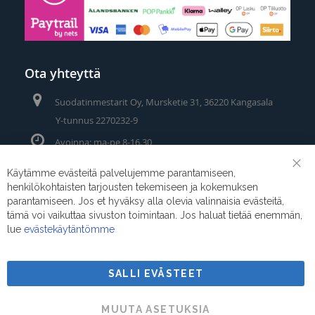
Ota yhteyttä
Suodatinmestarit Oy, Mursketie 31, 36220 Kangasala
Y-tunnus 2270232-9
Avoinna: ma-pe 8-16.30
Puhelin/Whatsapp:
0400 442 111
Käytämme evästeitä palvelujemme parantamiseen,
Clo
henkilökohtaisten tarjousten tekemiseen ja kokemuksen
Coo
Sähköposti:
myynti@suodatinmestarit.fi
Bar
parantamiseen. Jos et hyväksy alla olevia valinnaisia evästeitä,
tämä voi vaikuttaa sivuston toimintaan. Jos haluat tietää enemmän,
lue
evästekäytäntömme
SALLI EVÄSTEET
Suodatinmestarit © 2026
MUUTA ASETUKSIA