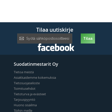
Tilaa uutiskirje
Tilaa
Tilaa
uutiskirje:
Suodatinmestarit Oy
Tietoa meistä
Asiakkaidemme kokemuksia
Tietosuojaseloste
Toimitusehdot
Tietoturva ja evästeet
Tarjouspyyntö
Huono sisäilma
Töihin meille