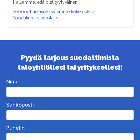
Haluamme, että olet tyytyväinen!
⭐⭐⭐⭐⭐ Lue asiakkaidemme kokemuksia
Suodatinmestareista. >
Pyydä tarjous suodattimista
taloyhtiöllesi tai yrityksellesi!
Nimi
Sähköposti
Puhelin