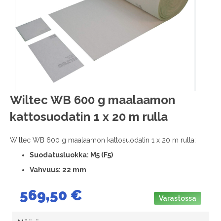
images
gallery
Skip
Wiltec WB 600 g maalaamon
to
kattosuodatin 1 x 20 m rulla
the
beginning
of
Wiltec WB 600 g maalaamon kattosuodatin 1 x 20 m rulla:
the
Suodatusluokka: M5 (F5)
images
gallery
Vahvuus: 22 mm
569,50 €
Varastossa