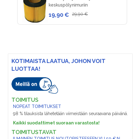
keskuspölynimuriin
19,90 €
29,90 €
KOTIMAISTA LAATUA, JOHON VOIT
LUOTTAA!
TOIMITUS
NOPEAT TOIMITUKSET
98 % tilauksista lähetetään viimeistään seuraavana päivänä.
Kaikki suodattimet suoraan varastosta!
TOIMITUSTAVAT
ILMAINEN TOIMITUS NOUTOPISTEESEEN YLI 59 €:N