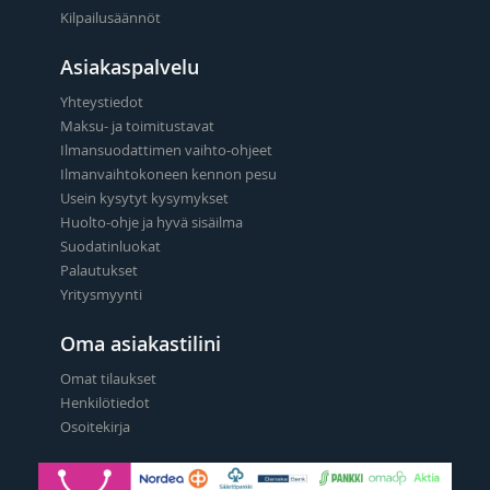
Kilpailusäännöt
Asiakaspalvelu
Yhteystiedot
Maksu- ja toimitustavat
Ilmansuodattimen vaihto-ohjeet
Ilmanvaihtokoneen kennon pesu
Usein kysytyt kysymykset
Huolto-ohje ja hyvä sisäilma
Suodatinluokat
Palautukset
Yritysmyynti
Oma asiakastilini
Omat tilaukset
Henkilötiedot
Osoitekirja