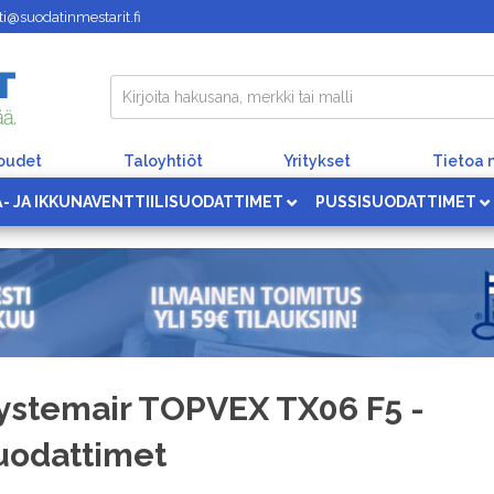
i@suodatinmestarit.fi
loudet
Taloyhtiöt
Yritykset
Tietoa 
Ä- JA IKKUNAVENTTIILISUODATTIMET
PUSSISUODATTIMET
ystemair TOPVEX TX06 F5 -
uodattimet