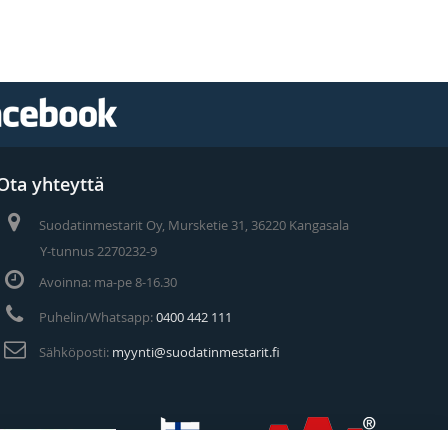
Ota yhteyttä
Suodatinmestarit Oy, Mursketie 31, 36220 Kangasala
Y-tunnus 2270232-9
Avoinna: ma-pe 8-16.30
Puhelin/Whatsapp:
0400 442 111
Sähköposti:
myynti@suodatinmestarit.fi