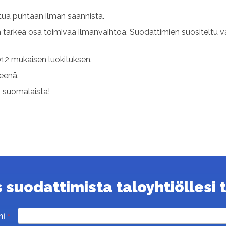
ua puhtaan ilman saannista.
n tärkeä osa toimivaa ilmanvaihtoa. Suodattimien suositeltu v
12 mukaisen luokituksen.
teenä.
s suomalaista!
suodattimista taloyhtiöllesi ta
mi