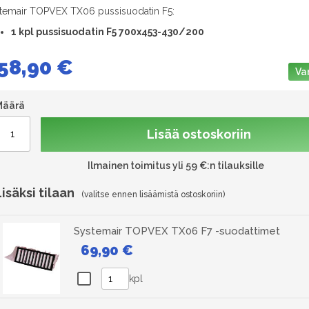
temair TOPVEX TX06 pussisuodatin F5:
1 kpl pussisuodatin F5 700x453-430/200
58,90 €
Va
Määrä
Lisää ostoskoriin
Ilmainen toimitus yli 59 €:n tilauksille
Lisäksi tilaan
Systemair TOPVEX TX06 F7 -suodattimet
69,90 €
kpl