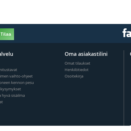
Tilaa
lvelu
Oma asiakastilini
Omat tilaukset
mitustavat
Henkilötiedot
imen vaihto-ohjeet
Osoitekirja
oneen kennon pesu
t kysymykset
a hyvä sisäilma
at