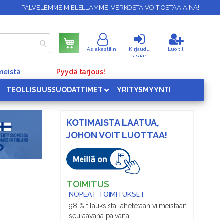
PALVELEMME MIELELLÄMME. VERKOSTA VOIT OSTAA AINA!
Ostoskori
Asiakastilini
Kirjaudu
Luo tili
sisään
meistä
Pyydä tarjous!
TEOLLISUUSSUODATTIMET
YRITYSMYYNTI
KOTIMAISTA LAATUA,
JOHON VOIT LUOTTAA!
TOIMITUS
NOPEAT TOIMITUKSET
98 % tilauksista lähetetään viimeistään
seuraavana päivänä.