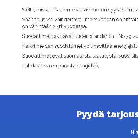
Siellä, missä aikaamme vietämme, on syytä varmist
Säännöllisesti vaihdettava ilmansuodatin on erittäi
on vähintään 2 krt vuodessa.
Suodattimet täyttävät uuden standardin EN:779 20
Kaikki meidän suodattimet voit hävittää energiajät
Suodattimet ovat suomalaista laatutyötä, suosi sii
Puhdas ilma on parasta hengittää.
Pyydä tarjous 
Ni