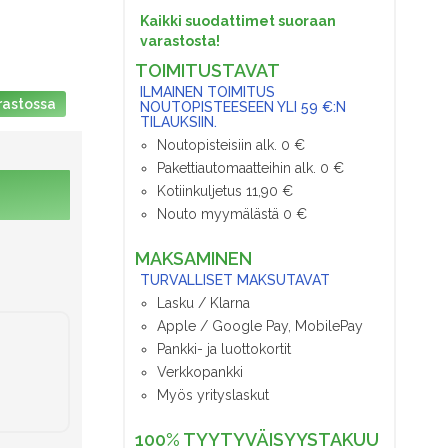
Kaikki suodattimet suoraan
varastosta!
TOIMITUSTAVAT
ILMAINEN TOIMITUS
rastossa
NOUTOPISTEESEEN YLI 59 €:N
TILAUKSIIN.
Noutopisteisiin alk. 0 €
Pakettiautomaatteihin alk. 0 €
Kotiinkuljetus 11,90 €
Nouto myymälästä 0 €
MAKSAMINEN
TURVALLISET MAKSUTAVAT
Lasku / Klarna
Apple / Google Pay, MobilePay
Pankki- ja luottokortit
Verkkopankki
Myös yrityslaskut
100% TYYTYVÄISYYSTAKUU