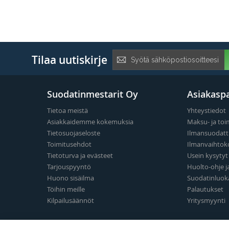
Tilaa
Tilaa uutiskirje
uutiskirje:
Suodatinmestarit Oy
Asiakaspa
Tietoa meistä
Yhteystiedot
Asiakkaidemme kokemuksia
Maksu- ja toi
Tietosuojaseloste
Ilmansuodatt
Toimitusehdot
Ilmanvaihtok
Tietoturva ja evästeet
Usein kysyty
Tarjouspyyntö
Huolto-ohje j
Huono sisäilma
Suodatinluok
Töihin meille
Palautukset
Kilpailusäännöt
Yritysmyynti