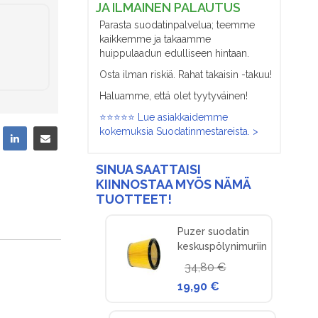
JA ILMAINEN PALAUTUS
Parasta suodatinpalvelua; teemme
kaikkemme ja takaamme
huippulaadun edulliseen hintaan.
Osta ilman riskiä. Rahat takaisin -takuu!
Haluamme, että olet tyytyväinen!
⭐⭐⭐⭐⭐ Lue asiakkaidemme
kokemuksia Suodatinmestareista. >
SINUA SAATTAISI
KIINNOSTAA MYÖS NÄMÄ
TUOTTEET!
Puzer suodatin
keskuspölynimuriin
34,80 €
19,90 €