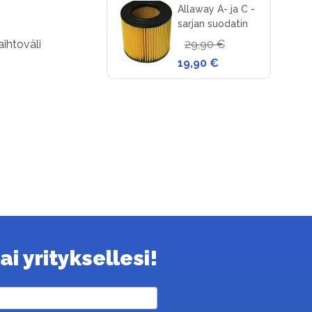
Allaway A- ja C -
sarjan suodatin
keskuspölynimuriin
29,90 €
aihtoväli
19,90 €
i yrityksellesi!