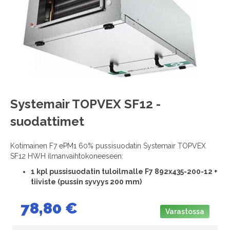
images
gallery
Skip
Systemair TOPVEX SF12 -
to
suodattimet
the
beginning
of
Kotimainen F7 ePM1 60% pussisuodatin Systemair TOPVEX
the
SF12 HWH ilmanvaihtokoneeseen:
images
1
kpl pussisuodatin tuloilmalle F7 892x435-200-12 +
gallery
tiiviste (pussin syvyys 200 mm)
78,80 €
Varastossa