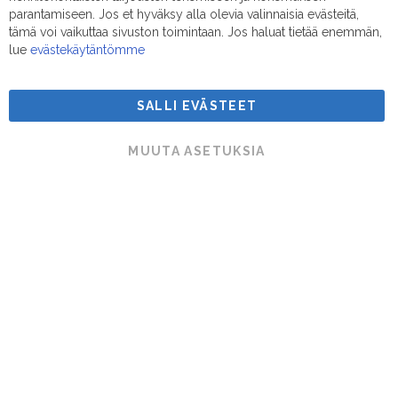
Sähköposti:
myynti@suodatinmestarit.fi
Bar
parantamiseen. Jos et hyväksy alla olevia valinnaisia evästeitä,
tämä voi vaikuttaa sivuston toimintaan. Jos haluat tietää enemmän,
lue
evästekäytäntömme
SALLI EVÄSTEET
Suodatinmestarit © 2026
MUUTA ASETUKSIA