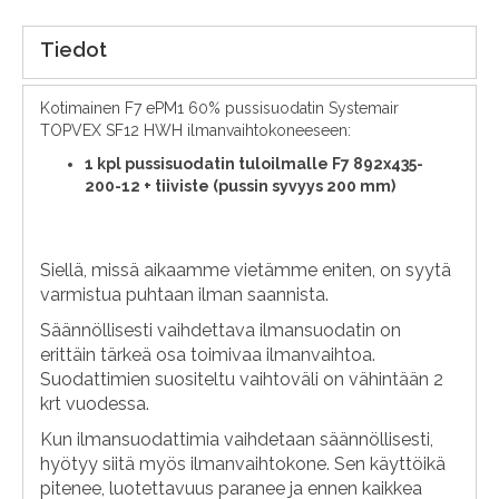
Tiedot
Kotimainen F7 ePM1 60% pussisuodatin Systemair
TOPVEX SF12 HWH ilmanvaihtokoneeseen:
1 kpl pussisuodatin tuloilmalle F7 892x435-
200-12 + tiiviste (pussin syvyys 200 mm)
Siellä, missä aikaamme vietämme eniten, on syytä
varmistua puhtaan ilman saannista.
Säännöllisesti vaihdettava ilmansuodatin on
erittäin tärkeä osa toimivaa ilmanvaihtoa.
Suodattimien suositeltu vaihtoväli on vähintään 2
krt vuodessa.
Kun ilmansuodattimia vaihdetaan säännöllisesti,
hyötyy siitä myös ilmanvaihtokone. Sen käyttöikä
pitenee, luotettavuus paranee ja ennen kaikkea