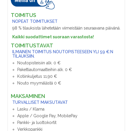
TOIMITUS
NOPEAT TOIMITUKSET
98 % tilauksista lähetetään viimeistään seuraavana päivänä.
Kaikki suodattimet suoraan varastosta!
TOIMITUSTAVAT
ILMAINEN TOIMITUS NOUTOPISTEESEEN YLI 59 €:N
TILAUKSIIN.
Noutopisteisiin alk. 0 €
Pakettiautomaatteihin alk. 0 €
Kotiinkuljetus 11,90 €
Nouto myymälästä 0 €
MAKSAMINEN
TURVALLISET MAKSUTAVAT
Lasku / Klarna
Apple / Google Pay, MobilePay
Pankki- ja luottokortit
Verkkopankki