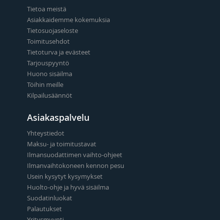
Tietoa meistä
Asiakkaidemme kokemuksia
Tietosuojaseloste
Toimitusehdot
Tietoturva ja evästeet
Tarjouspyyntö
Huono sisäilma
Töihin meille
Kilpailusäännöt
Asiakaspalvelu
Yhteystiedot
Maksu- ja toimitustavat
Ilmansuodattimen vaihto-ohjeet
Ilmanvaihtokoneen kennon pesu
Usein kysytyt kysymykset
Huolto-ohje ja hyvä sisäilma
Suodatinluokat
Palautukset
Yritysmyynti