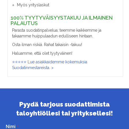
Myös yrityslaskut
100% TYYTYVÄISYYSTAKUU JA ILMAINEN
PALAUTUS
Parasta suodatinpalvelua; teemme kaikkemme ja
takaamme huippulaadun edulliseen hintaan.
Osta ilman riskiä. Rahat takaisin -takuu!
Haluamme, että olet tyytyväinen!
⭐⭐⭐⭐⭐ Lue asiakkaidemme kokemuksia
Suodatinmestareista. >
Pyydä tarjous suodattimista
taloyhtiöllesi tai yrityksellesi!
Nimi