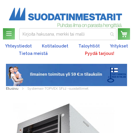
Os
Yhteystiedot
Kotitaloudet
Taloyhtiöt
Yritykset
Tietoa meistä
Pyydä tarjous!
Etusivu
Systemair TOPVEX SF12 -suodattimet
Skip
to
the
end
of
the