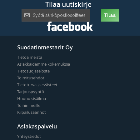
Tilaa uutiskirje
Tilaa
Tilaa
uutiskirje:
Suodatinmestarit Oy
Tietoa meistä
Asiakkaidemme kokemuksia
Tietosuojaseloste
Toimitusehdot
Tietoturva ja evästeet
Tarjouspyyntö
Huono sisäilma
Töihin meille
Kilpailusäännöt
Asiakaspalvelu
Yhteystiedot