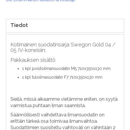
Tiedot
Kotimainen suodatinsarja Swegon Gold 04 /
05 IV-koneisiin:
Pakkauksen sisältö
1 kpl poistoilmansuodatin M5 710x350x130 mm
1 kpl tuloilmasuodatin F7 710x350x130 mm
Siellä, missä aikaamme vietämme eniten, on syytä
varmistua puhtaan ilman saannista.
Säännöllisesti vaihdettava ilmansuodatin on
erittäin tärkeä osa toimivaa ilmanvaihtoa.
Suodattimien suositeltu vaihtoväli on vähintään 2