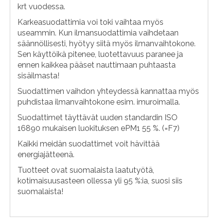
krt vuodessa.
Karkeasuodattimia voi toki vaihtaa myös
useammin. Kun ilmansuodattimia vaihdetaan
säännöllisesti, hyötyy siitä myös ilmanvaihtokone.
Sen käyttöikä pitenee, luotettavuus paranee ja
ennen kaikkea pääset nauttimaan puhtaasta
sisäilmasta!
Suodattimen vaihdon yhteydessä kannattaa myös
puhdistaa ilmanvaihtokone esim. imuroimalla.
Suodattimet täyttävät uuden standardin ISO
16890 mukaisen luokituksen ePM1 55 %. (=F7)
Kaikki meidän suodattimet voit hävittää
energiajätteenä.
Tuotteet ovat suomalaista laatutyötä,
kotimaisuusasteen ollessa yli 95 %:ia, suosi siis
suomalaista!