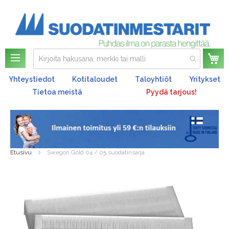
Os
Yhteystiedot
Kotitaloudet
Taloyhtiöt
Yritykset
Tietoa meistä
Pyydä tarjous!
Etusivu
Swegon Gold 04 / 05 suodatinsarja
Skip
to
the
end
of
the