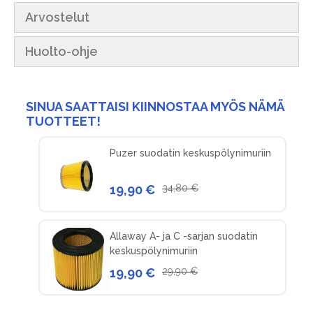
Arvostelut
Huolto-ohje
SINUA SAATTAISI KIINNOSTAA MYÖS NÄMÄ
TUOTTEET!
Puzer suodatin keskuspölynimuriin
19,90 €
34,80 €
Allaway A- ja C -sarjan suodatin
keskuspölynimuriin
19,90 €
29,90 €