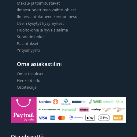
Maksu- ja toimitustavat
Ilmansuodattimen vaihto-ohjeet
Ilmanvaihtokoneen kennon pesu
Usein kysytyt kysymykset
Huolto-ohje ja hyvä sisäilma
Suodatinluokat
Palautukset
Yritysmyynti
Oma asiakastilini
Omat tilaukset
Henkilötiedot
Osoitekirja
Ota yhteyttä