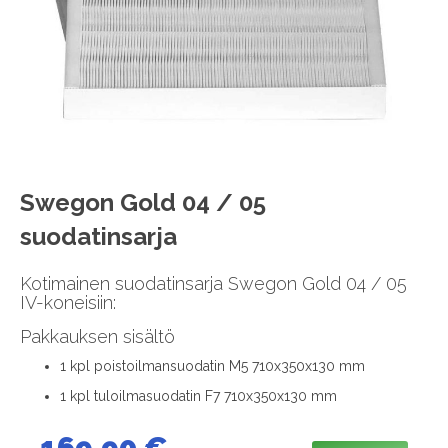
images
gallery
Skip
Swegon Gold 04 / 05
to
suodatinsarja
the
beginning
of
Kotimainen suodatinsarja Swegon Gold 04 / 05
the
IV-koneisiin:
images
Pakkauksen sisältö
gallery
1 kpl poistoilmansuodatin M5 710x350x130 mm
1 kpl tuloilmasuodatin F7 710x350x130 mm
169,90 €