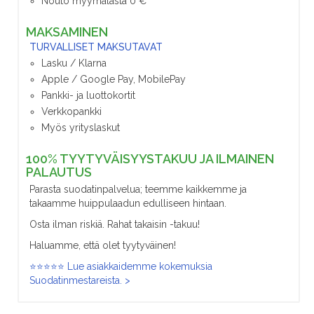
Nouto myymälästä 0 €
MAKSAMINEN
TURVALLISET MAKSUTAVAT
Lasku / Klarna
Apple / Google Pay, MobilePay
Pankki- ja luottokortit
Verkkopankki
Myös yrityslaskut
100% TYYTYVÄISYYSTAKUU JA ILMAINEN
PALAUTUS
Parasta suodatinpalvelua; teemme kaikkemme ja
takaamme huippulaadun edulliseen hintaan.
Osta ilman riskiä. Rahat takaisin -takuu!
Haluamme, että olet tyytyväinen!
⭐⭐⭐⭐⭐ Lue asiakkaidemme kokemuksia
Suodatinmestareista. >