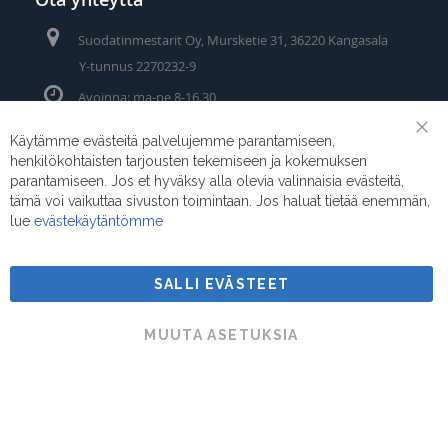
Suodatinmestarit Oy, Mursketie 31, 36220 Kangasala
Y-tunnus 2270232-9
Avoinna: ma-pe 8-16.30
Puhelin/Whatsapp:
0400 442 111
Käytämme evästeitä palvelujemme parantamiseen,
Clo
henkilökohtaisten tarjousten tekemiseen ja kokemuksen
Coo
Sähköposti:
myynti@suodatinmestarit.fi
Bar
parantamiseen. Jos et hyväksy alla olevia valinnaisia evästeitä,
tämä voi vaikuttaa sivuston toimintaan. Jos haluat tietää enemmän,
lue
evästekäytäntömme
SALLI EVÄSTEET
Suodatinmestarit © 2026
MUUTA ASETUKSIA