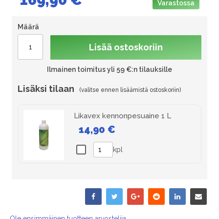
Varastossa
Määrä
Lisää ostoskoriin
Ilmainen toimitus yli 59 €:n tilauksille
Lisäksi tilaan
Likavex kennonpesuaine 1 L
14,90 €
kpl
Ole ensimmäinen tuotteen arvostelija